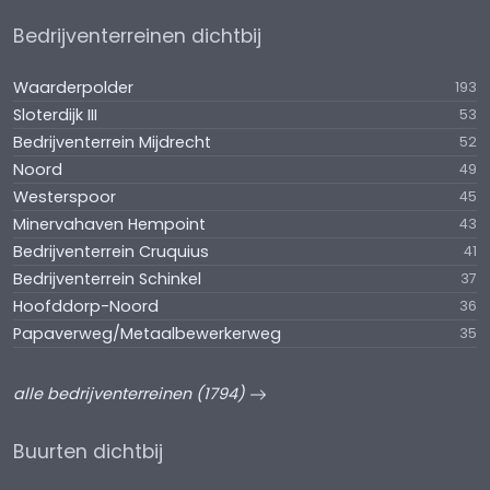
Bedrijventerreinen dichtbij
Waarderpolder
193
Sloterdijk III
53
Bedrijventerrein Mijdrecht
52
Noord
49
Westerspoor
45
Minervahaven Hempoint
43
Bedrijventerrein Cruquius
41
Bedrijventerrein Schinkel
37
Hoofddorp-Noord
36
Papaverweg/Metaalbewerkerweg
35
alle bedrijventerreinen (1794)
Buurten dichtbij