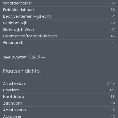
Waarderpolder
196
Felix Meritisbuurt
56
Bedrijventerrein Mijdrecht
52
Schiphol-Rijk
49
Sloterdijk III West
47
Coenhaven/Mercuriushaven
46
Greenpark
44
alle buurten (5563)
Plaatsen dichtbij
Amsterdam
2445
Haarlem
327
Hoofddorp
188
Zaandam
161
Amstelveen
145
Aalsmeer
142