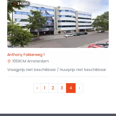
241m²
Anthony Fokkerweg 1
1059CM Amsterdam
Vraagprijs niet beschikbaar / Huurprijs niet beschikbaar
‹
1
2
3
4
›