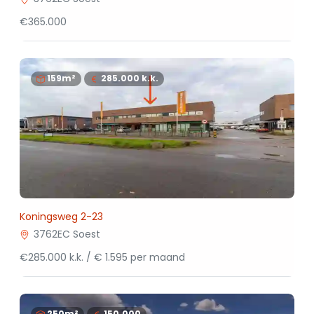
€365.000
159m²
285.000
k.k.
Koningsweg 2-23
3762EC Soest
€285.000 k.k. / € 1.595 per maand
250m²
150.000