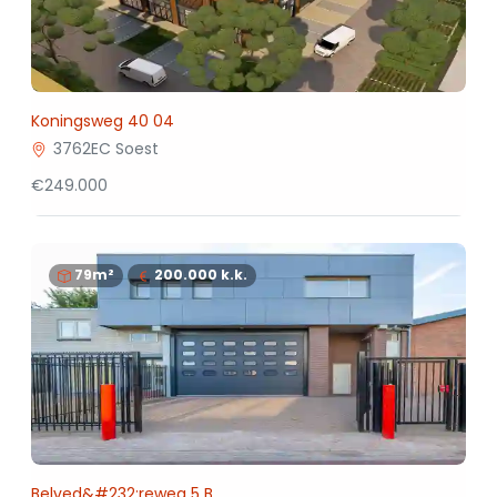
Koningsweg 40 04
3762EC Soest
€249.000
79m²
200.000
k.k.
Belved&#232;reweg 5 B