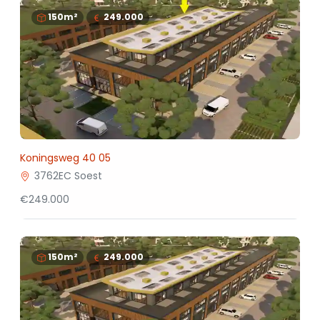
150m²
249.000
Koningsweg 40 05
3762EC Soest
€249.000
150m²
249.000