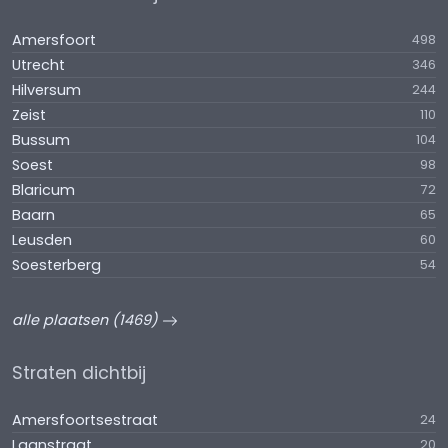
Amersfoort
498
Utrecht
346
Hilversum
244
Zeist
110
Bussum
104
Soest
98
Blaricum
72
Baarn
65
Leusden
60
Soesterberg
54
alle plaatsen (1469)
Straten dichtbij
Amersfoortsestraat
24
Laanstraat
20