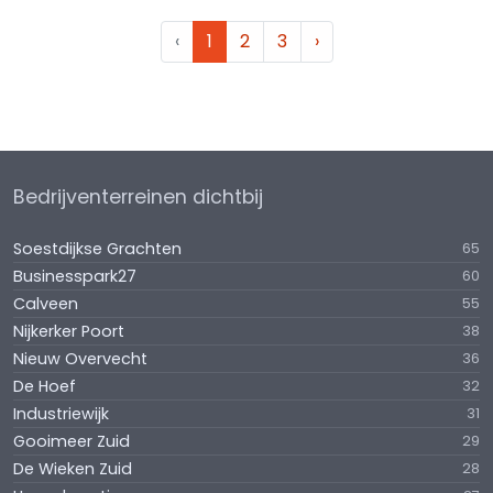
‹
1
2
3
›
Bedrijventerreinen dichtbij
Soestdijkse Grachten
65
Businesspark27
60
Calveen
55
Nijkerker Poort
38
Nieuw Overvecht
36
De Hoef
32
Industriewijk
31
Gooimeer Zuid
29
De Wieken Zuid
28