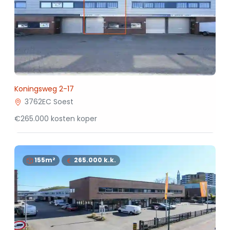
Koningsweg 2-17
3762EC Soest
€265.000 kosten koper
155m²
265.000
k.k.