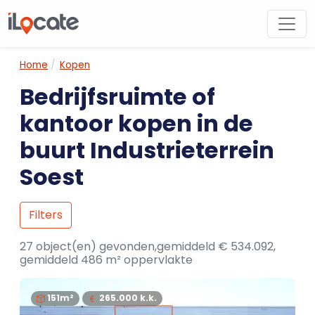
Home
Kopen
Bedrijfsruimte of
kantoor kopen in de
buurt Industrieterrein
Soest
Filters
27 object(en) gevonden,gemiddeld € 534.092,
gemiddeld 486 m² oppervlakte
151m²
265.000
k.k.