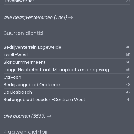
Havenkwartier
27
alle bedrijventerreinen (1794)
Buurten dichtbij
Bedrijventerrein Lageweide
96
Isselt-West
65
Blaricummermeent
60
Lange Elisabethstraat, Mariaplaats en omgeving
56
Calveen
55
Bedrijvengebied Oudenrijn
48
De Liesbosch
47
Buitengebied Leusden-Centrum West
41
alle buurten (5563)
Plaatsen dichtbij