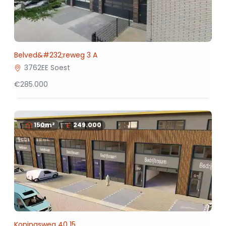
Belved&#232;reweg 3 A
3762EE Soest
€285.000
150m²
249.000
Koningsweg 40 15