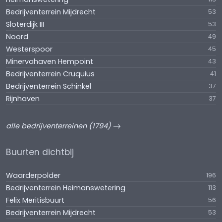
Bedrijventerrein Mijdrecht
53
Sloterdijk III
53
Noord
49
Westerspoor
45
Minervahaven Hempoint
43
Bedrijventerrein Cruquius
41
Bedrijventerrein Schinkel
37
Rijnhaven
37
alle bedrijventerreinen (1794)
Buurten dichtbij
Waarderpolder
196
Bedrijventerrein Heimanswetering
113
Felix Meritisbuurt
56
Bedrijventerrein Mijdrecht
53