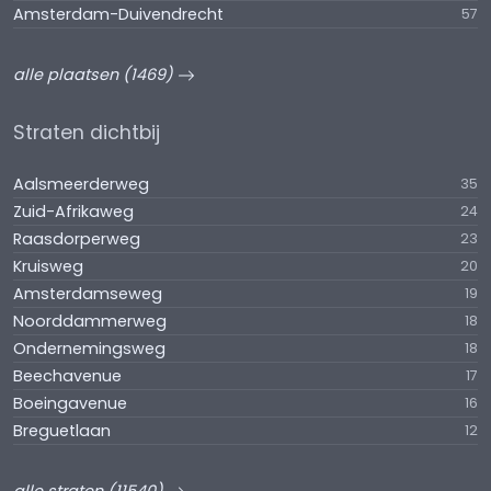
Amsterdam-Duivendrecht
57
alle plaatsen (1469)
Straten dichtbij
Aalsmeerderweg
35
Zuid-Afrikaweg
24
Raasdorperweg
23
Kruisweg
20
Amsterdamseweg
19
Noorddammerweg
18
Ondernemingsweg
18
Beechavenue
17
Boeingavenue
16
Breguetlaan
12