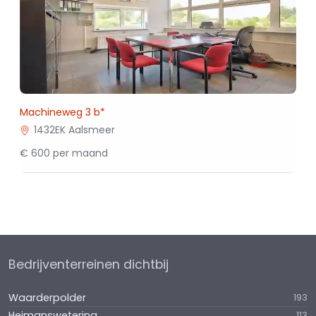
Machineweg 3 b*
1432EK Aalsmeer
€ 600 per maand
Bedrijventerreinen dichtbij
Waarderpolder
193
Heimanswetering
113