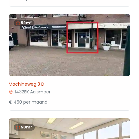
59m²
Machineweg 3 D
1432EK Aalsmeer
€ 450 per maand
50m²