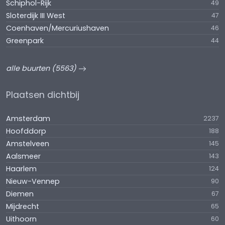
Schiphol-Rijk
49
Sloterdijk III West
47
Coenhaven/Mercuriushaven
46
Greenpark
44
alle buurten (5563)
Plaatsen dichtbij
Amsterdam
2237
Hoofddorp
188
Amstelveen
145
Aalsmeer
143
Haarlem
124
Nieuw-Vennep
90
Diemen
67
Mijdrecht
65
Uithoorn
60