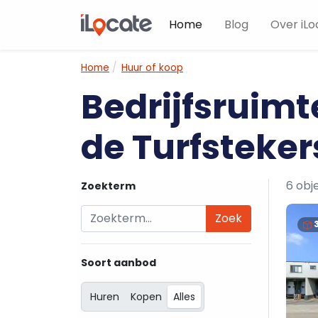
Home
Blog
Over iLo
Home
Huur of koop
Bedrijfsruimt
de Turfsteker
6 obj
Zoekterm
Zoek
Soort aanbod
Huren
Kopen
Alles