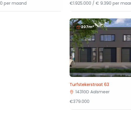
50 per maand
€1.925.000 / € 9.390 per ma
207m²
Turfstekerstraat 63
1431GD Aalsmeer
€379.000