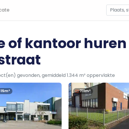
cate
e of kantoor huren
straat
ect(en) gevonden, gemiddeld 1.344 m² oppervlakte
315m²
711m²