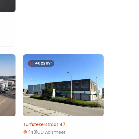
4022m²
Turfstekerstraat 47
1431GD Aalsmeer