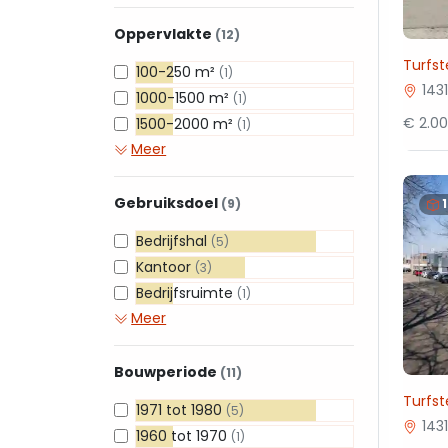
Oppervlakte
(12)
Turfst
100-250 m²
(1)
143
1000-1500 m²
(1)
€ 2.0
1500-2000 m²
(1)
Meer
Gebruiksdoel
(9)
Bedrijfshal
(5)
Kantoor
(3)
Bedrijfsruimte
(1)
Meer
Bouwperiode
(11)
Turfst
1971 tot 1980
(5)
143
1960 tot 1970
(1)