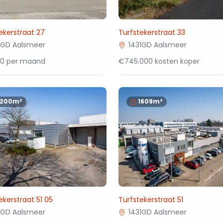
ekerstraat 27
Turfstekerstraat 33
1GD Aalsmeer
1431GD Aalsmeer
00 per maand
€745.000 kosten koper
1200m²
1609m²
ekerstraat 51 05
Turfstekerstraat 51
1GD Aalsmeer
1431GD Aalsmeer