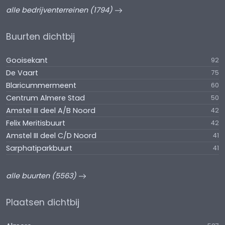
alle bedrijventerreinen (1794)
Buurten dichtbij
Gooisekant
92
De Vaart
75
Blaricummermeent
60
Centrum Almere Stad
50
Amstel III deel A/B Noord
42
Felix Meritisbuurt
42
Amstel III deel C/D Noord
41
Sarphatiparkbuurt
41
alle buurten (5563)
Plaatsen dichtbij