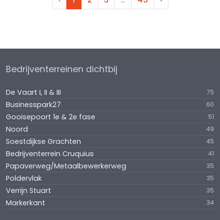
Bedrijventerreinen dichtbij
De Vaart I, II & III
75
Businesspark27
60
Gooisepoort 1e & 2e fase
51
Noord
49
Soestdijkse Grachten
45
Bedrijventerrein Cruquius
41
Papaverweg/Metaalbewerkerweg
35
Poldervlak
35
Verrijn Stuart
35
Markerkant
34