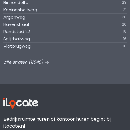
Binnendelta
23
Koningsbeltweg
21
Argonweg
20
Havenstraat
20
Randstad 22
19
Splijtbakweg
16
Vlotbrugweg
16
alle straten (11540)
Bedrijfsruimte huren of kantoor huren begint bij
iLocate.nl