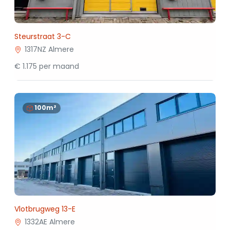
Steurstraat 3-C
1317NZ Almere
€ 1.175 per maand
100m²
Vlotbrugweg 13-E
1332AE Almere