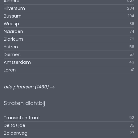
Almere
527
Hilversum
234
Bussum
104
Weesp
88
Naarden
74
Blaricum
72
Huizen
58
Diemen
57
Amsterdam
43
Laren
41
alle plaatsen (1469)
Straten dichtbij
Transistorstraat
52
Deltazijde
35
Bolderweg
27