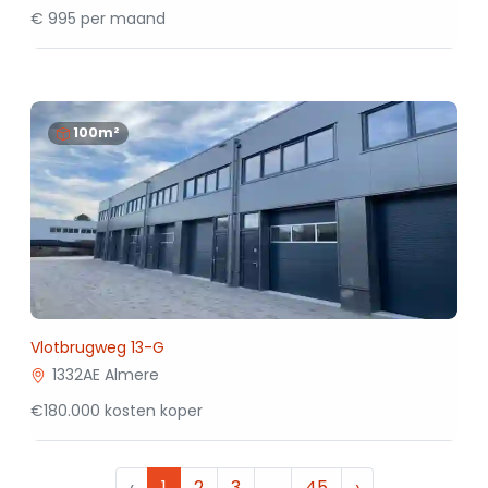
€ 995 per maand
100m²
Vlotbrugweg 13-G
1332AE Almere
€180.000 kosten koper
‹
1
2
3
…
45
›