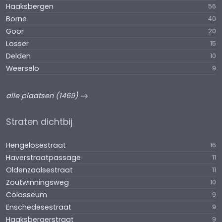
Haaksbergen
56
Borne
40
Goor
20
Losser
15
Delden
10
Weerselo
9
alle plaatsen (1469)
Straten dichtbij
Hengelosestraat
16
Haverstraatpassage
11
Oldenzaalsestraat
11
Zoutwinningsweg
10
Colosseum
9
Enschedesestraat
9
Haaksbergerstraat
9