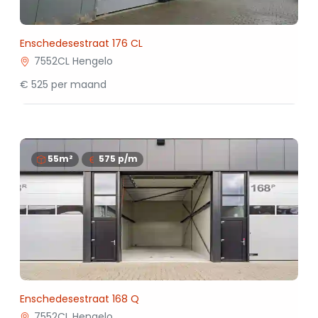
Enschedesestraat 176 CL
7552CL Hengelo
€ 525 per maand
55m²
575
p/m
Enschedesestraat 168 Q
7552CL Hengelo