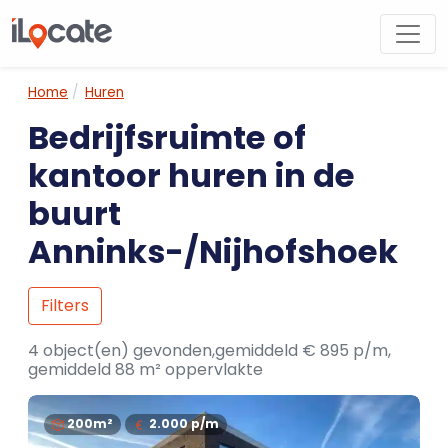
Home
Huren
Bedrijfsruimte of
kantoor huren in de
buurt
Anninks-/Nijhofshoek
Filters
4 object(en) gevonden,gemiddeld € 895 p/m,
gemiddeld 88 m² oppervlakte
200m²
2.000
p/m