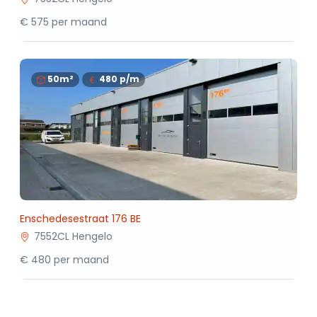
€ 575 per maand
50m²
480
p/m
Enschedesestraat 176 BE
7552CL Hengelo
€ 480 per maand