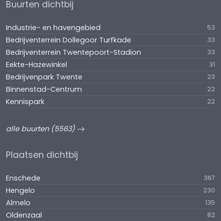
Buurten dichtbij
Industrie- en havengebied
53
Bedrijventerrein Dollegoor Turfkade
33
Bedrijventerrein Twentepoort-Stadion
33
Eekte-Hazewinkel
31
Bedrijvenpark Twente
23
Binnenstad-Centrum
22
Kennispark
22
alle buurten (5563)
Plaatsen dichtbij
Enschede
367
Hengelo
230
Almelo
135
Oldenzaal
82