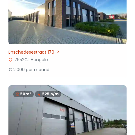
Enschedesestraat 170-P
7552CL Hengelo
€ 2.000 per maand
50m²
525
p/m