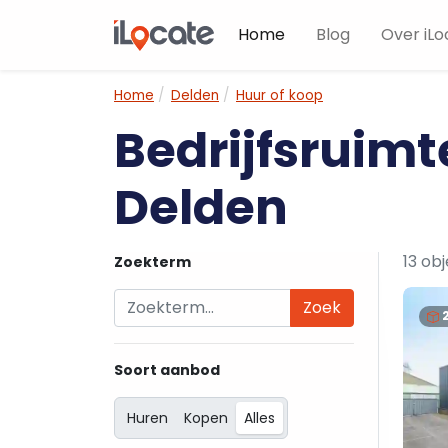
Home
Blog
Over iLo
Home
Delden
Huur of koop
Bedrijfsruimt
Delden
13 ob
Zoekterm
Zoek
Soort aanbod
Huren
Kopen
Alles