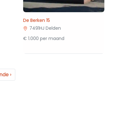
De Berken 15
7491HJ Delden
€ 1.000 per maand
ende
›