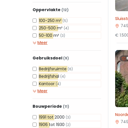
Oppervlakte
(12)
Sluiss
100-250 m²
(5)
749
250-500 m²
(4)
€ 1.5
50-100 m²
(3)
Meer
Gebruiksdoel
(9)
Bedrijfsruimte
(6)
Bedrijfshal
(4)
Kantoor
(4)
Meer
Bouwperiode
(11)
Noord
1991 tot 2000
(3)
749
1906 tot 1930
(2)