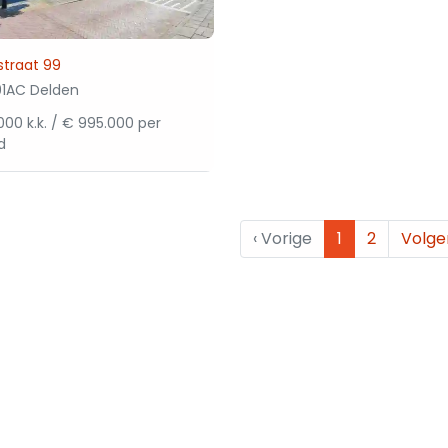
straat 99
1AC Delden
00 k.k. / € 995.000 per
d
‹
Vorige
1
2
Volg