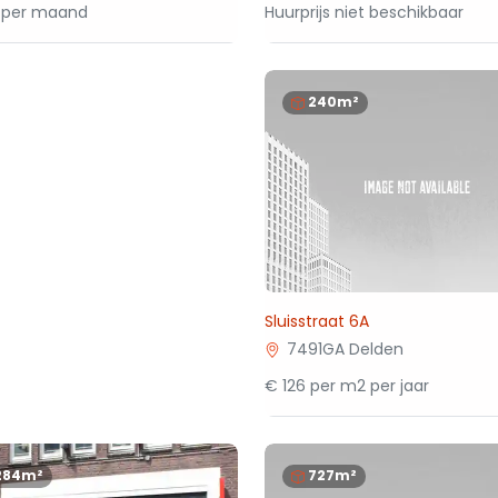
 per maand
Huurprijs niet beschikbaar
240m²
Sluisstraat 6A
7491GA Delden
€ 126 per m2 per jaar
284m²
727m²