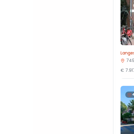
Langes
749
€ 7.9