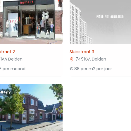
traat 2
Sluisstraat 3
1AA Delden
7491GA Delden
17 per maand
€ 88 per m2 per jaar
484m²