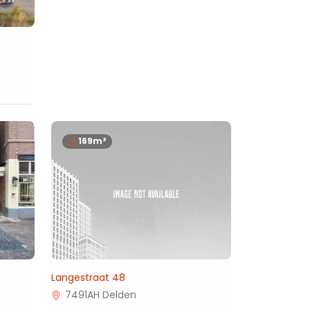
169m²
Langestraat 48
7491AH Delden