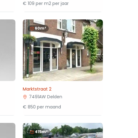
€ 109 per m2 per jaar
60m²
Marktstraat 2
7491AW Delden
€ 850 per maand
415m²