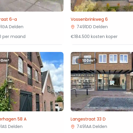
traat 6-a
Vossenbrinkweg 6
1GA Delden
7491DD Delden
00 per maand
€184.500 kosten koper
80m²
100m²
erhagen 58 A
Langestraat 33 D
1AS Delden
7491AA Delden