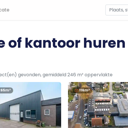
cate
e of kantoor huren
ject(en) gevonden, gemiddeld 246 m² oppervlakte
265m²
116m²