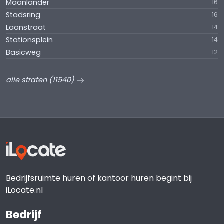
Maanlander
16
Stadsring
16
Laanstraat
14
Stationsplein
14
Basicweg
12
alle straten (11540)
Bedrijfsruimte huren of kantoor huren begint bij
iLocate.nl
Bedrijf