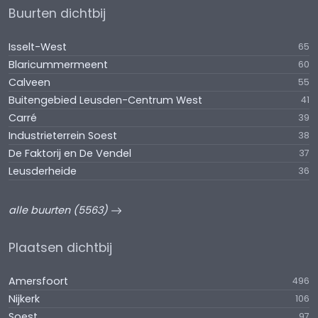
Buurten dichtbij
Isselt-West
65
Blaricummermeent
60
Calveen
55
Buitengebied Leusden-Centrum West
41
Carré
39
Industrieterrein Soest
38
De Faktorij en De Vendel
37
Leusderheide
36
alle buurten (5563)
Plaatsen dichtbij
Amersfoort
496
Nijkerk
106
Soest
97