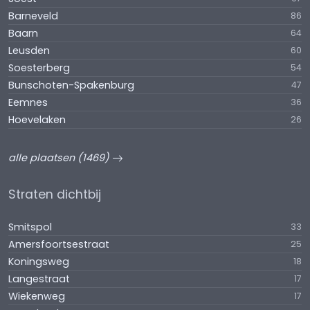
Barneveld
86
Baarn
64
Leusden
60
Soesterberg
54
Bunschoten-Spakenburg
47
Eemnes
36
Hoevelaken
26
alle plaatsen (1469)
Straten dichtbij
Smitspol
33
Amersfoortsestraat
25
Koningsweg
18
Langestraat
17
Wiekenweg
17