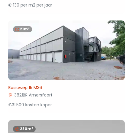
€ 130 per m2 per jaar
21m²
Basicweg 15 M36
3821BR Amersfoort
€31.500 kosten koper
230m²