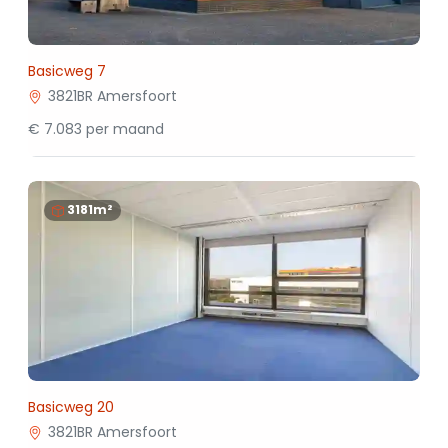
Basicweg 7
3821BR Amersfoort
€ 7.083 per maand
3181m²
Basicweg 20
3821BR Amersfoort