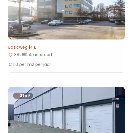
Basicweg 14 B
3821BR Amersfoort
€ 110 per m2 per jaar
23m²