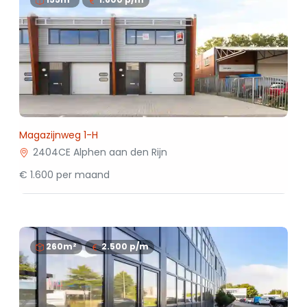
Magazijnweg 1-H
2404CE Alphen aan den Rijn
€ 1.600 per maand
260m²
2.500
p/m