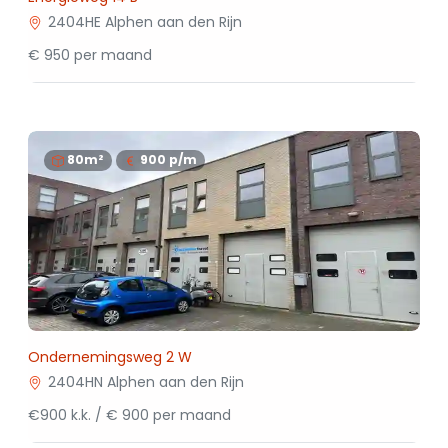
2404HE Alphen aan den Rijn
€ 950 per maand
80m²
900
p/m
Ondernemingsweg 2 W
2404HN Alphen aan den Rijn
€900 k.k. / € 900 per maand