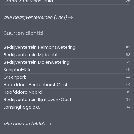
Graan Voor VIsch-Zuid
26
alle bedrijventerreinen (1794)
Buurten dichtbij
Bedrijventerrein Heimanswetering
113
Bedrijventerrein Mijdrecht
53
Bedrijventerrein Molenwetering
53
Schiphol-Rijk
49
Greenpark
44
Hoofddorp Beukenhorst Oost
44
Hoofddorp Noord
39
Bedrijventerrein Rijnhaven-Oost
37
Lansinghage c.a.
34
alle buurten (5563)