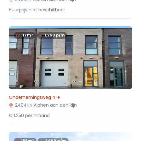
Huurprijs niet beschikbaar
117m²
1.250
p/m
Ondernemingsweg 4-P
2404HN Alphen aan den Rijn
€ 1.250 per maand
155m²
1.600
p/m