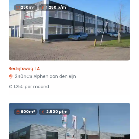
250m²
1.250
p/m
Bedrijfsweg 1 A
2404CB Alphen aan den Rijn
€ 1.250 per maand
600m²
2.500
p/m