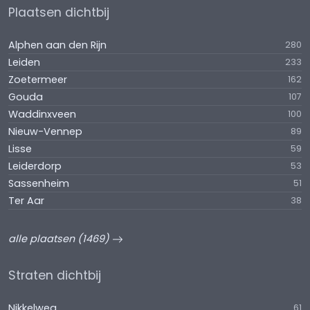
Plaatsen dichtbij
Alphen aan den Rijn
280
Leiden
233
Zoetermeer
162
Gouda
107
Waddinxveen
100
Nieuw-Vennep
89
Lisse
59
Leiderdorp
53
Sassenheim
51
Ter Aar
38
alle plaatsen (1469)
Straten dichtbij
Nikkelweg
61