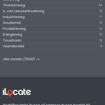
Titaniumweg
44
A. van Leeuwenhoekweg
18
Industrieweg
17
Goudsmid
14
Produktieweg
12
Energieweg
10
Touwbaan
10
Veenderveld
9
alle straten (11540)