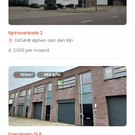
Rijnhavenkade 2
2404HB Alphen aan den Rijn
€ 2.500 per maand
100m²
950
p/m
Energieweg 14 B