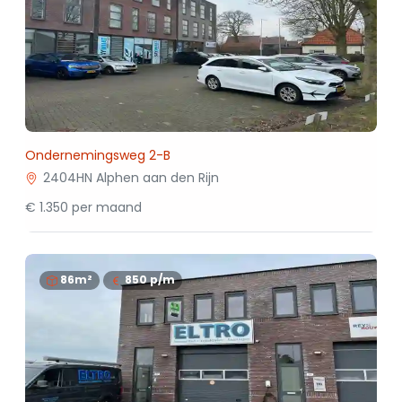
Ondernemingsweg 2-B
2404HN Alphen aan den Rijn
€ 1.350 per maand
86m²
850
p/m