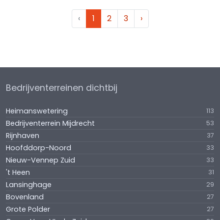
‹
1
2
3
›
Bedrijventerreinen dichtbij
Heimanswetering
113
Bedrijventerrein Mijdrecht
53
Rijnhaven
37
Hoofddorp-Noord
33
Nieuw-Vennep Zuid
33
't Heen
31
Lansinghage
29
Bovenland
27
Grote Polder
27