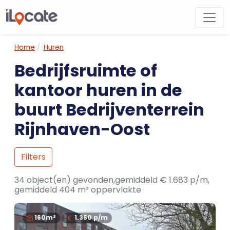
Home
Huren
Bedrijfsruimte of
kantoor huren in de
buurt Bedrijventerrein
Rijnhaven-Oost
Filters
34 object(en) gevonden,gemiddeld € 1.683 p/m,
gemiddeld 404 m² oppervlakte
160m²
1.350
p/m