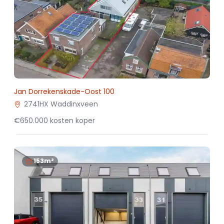
Jan Dorrekenskade-Oost 100
2741HX Waddinxveen
€650.000 kosten koper
153m²