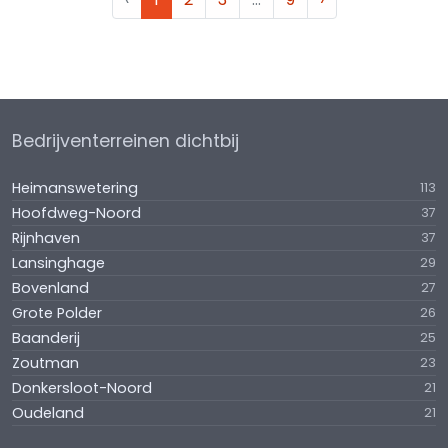
Bedrijventerreinen dichtbij
Heimanswetering
113
Hoofdweg-Noord
37
Rijnhaven
37
Lansinghage
29
Bovenland
27
Grote Polder
26
Baanderij
25
Zoutman
23
Donkersloot-Noord
21
Oudeland
21