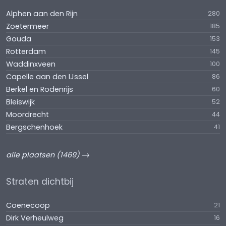
Alphen aan den Rijn
280
Zoetermeer
185
Gouda
153
Rotterdam
145
Waddinxveen
100
Capelle aan den IJssel
86
Berkel en Rodenrijs
60
Bleiswijk
52
Moordrecht
44
Bergschenhoek
41
alle plaatsen (1469)
Straten dichtbij
Coenecoop
21
Dirk Verheulweg
16