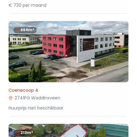
€ 730 per maand
664m²
Coenecoop 4
2741PG Waddinxveen
Huurprijs niet beschikbaar
213m²