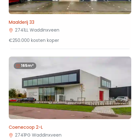
Maalderij 33
2741LL Waddinxveen
€250.000 kosten koper
165m²
Coenecoop 2-L
2741PG Waddinxveen