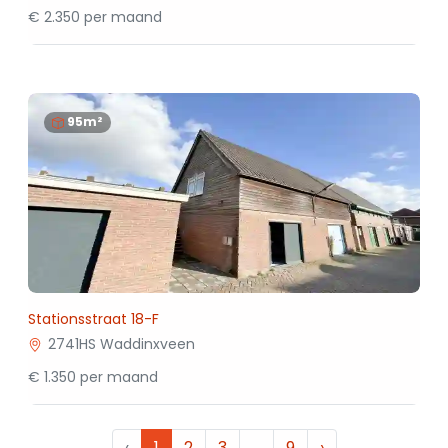
€ 2.350 per maand
95m²
Stationsstraat 18-F
2741HS Waddinxveen
€ 1.350 per maand
‹
1
2
3
…
9
›