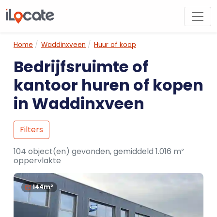
Home
Waddinxveen
Huur of koop
Bedrijfsruimte of
kantoor huren of kopen
in Waddinxveen
Filters
104 object(en) gevonden, gemiddeld 1.016 m²
oppervlakte
144m²