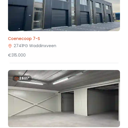
Coenecoop 7-S
2741PG Waddinxveen
€315.000
29m²