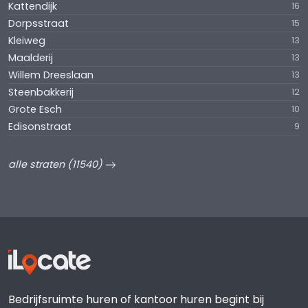
Kattendijk
16
Dorpsstraat
15
Kleiweg
13
Maalderij
13
Willem Dreeslaan
13
Steenbakkerij
12
Grote Esch
10
Edisonstraat
9
alle straten (11540)
Bedrijfsruimte huren of kantoor huren begint bij