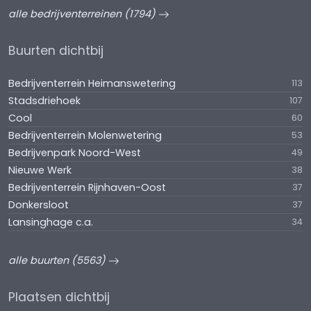
alle bedrijventerreinen (1794)
Buurten dichtbij
Bedrijventerrein Heimanswetering
113
Stadsdriehoek
107
Cool
60
Bedrijventerrein Molenwetering
53
Bedrijvenpark Noord-West
49
Nieuwe Werk
38
Bedrijventerrein Rijnhaven-Oost
37
Donkersloot
37
Lansinghage c.a.
34
alle buurten (5563)
Plaatsen dichtbij