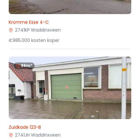
Kromme Esse 4-C
2741KP Waddinxveen
€985.000 kosten koper
96m²
Zuidkade 123-B
2741JH Waddinxveen