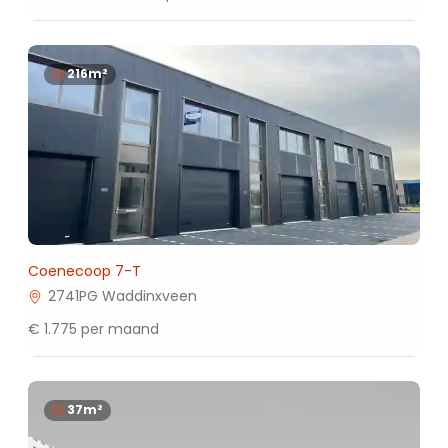
216m²
Coenecoop 7-T
2741PG Waddinxveen
€ 1.775 per maand
37m²