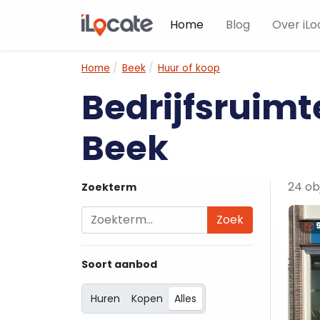
Home
Blog
Over iLo
Home
Beek
Huur of koop
Bedrijfsruimt
Beek
24 ob
Zoekterm
Zoek
Soort aanbod
Huren
Kopen
Alles