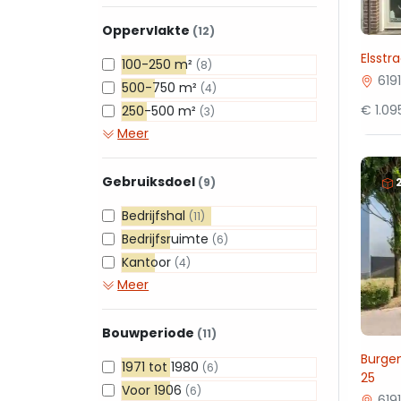
Oppervlakte
(12)
Elsstr
100-250 m²
(8)
619
500-750 m²
(4)
€ 1.0
250-500 m²
(3)
Meer
Gebruiksdoel
(9)
Bedrijfshal
(11)
Bedrijfsruimte
(6)
Kantoor
(4)
Meer
Bouwperiode
(11)
Burge
1971 tot 1980
(6)
25
Voor 1906
(6)
619