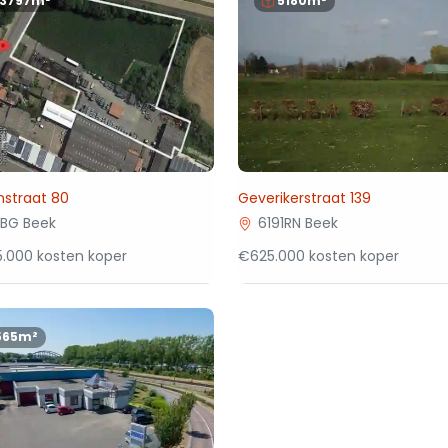
13797m²
5180m²
nstraat 80
Geverikerstraat 139
1BG Beek
6191RN Beek
.000 kosten koper
€625.000 kosten koper
565m²