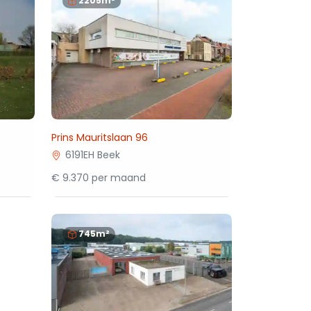
2205m²
Prins Mauritslaan 96
6191EH Beek
€ 9.370 per maand
745m²