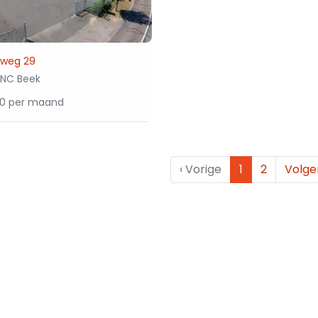
lweg 29
1NC Beek
50 per maand
‹
Vorige
1
2
Volg