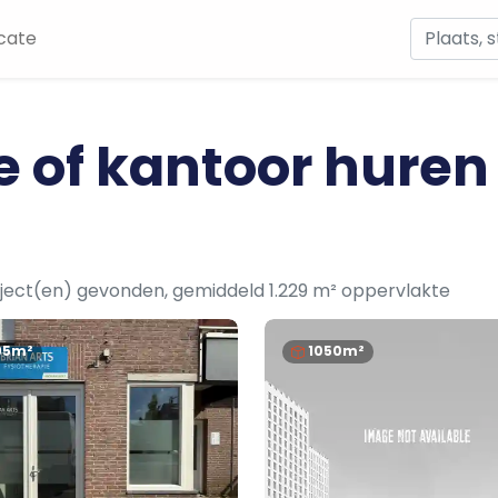
cate
e of kantoor huren
ject(en) gevonden, gemiddeld 1.229 m² oppervlakte
95m²
1050m²