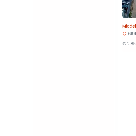
Midde
619
€ 2.8