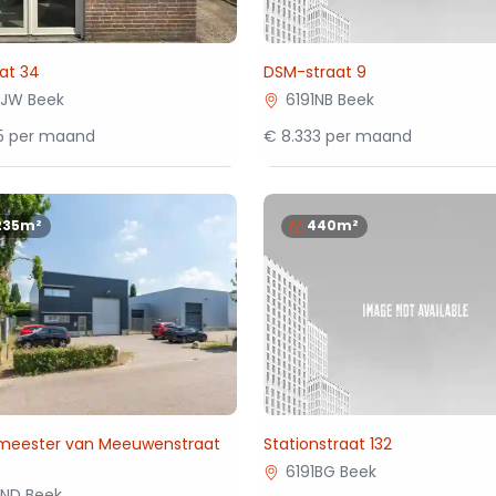
aat 34
DSM-straat 9
1JW Beek
6191NB Beek
95 per maand
€ 8.333 per maand
235m²
440m²
meester van Meeuwenstraat
Stationstraat 132
6191BG Beek
1ND Beek