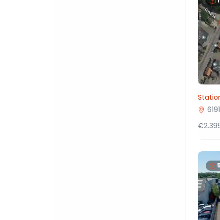
Statio
619
€2.395