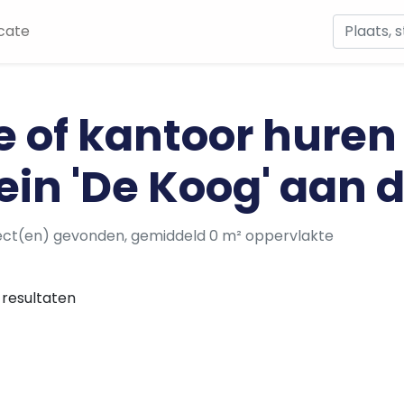
cate
e of kantoor huren
ein 'De Koog' aan 
ect(en) gevonden, gemiddeld 0 m² oppervlakte
resultaten