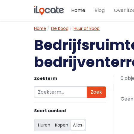
Home
Blog
Over iLo
Home
De Koog
Huur of koop
Bedrijfsruimt
bedrijventerr
0 obj
Zoekterm
Zoek
Geen 
Soort aanbod
Huren
Kopen
Alles