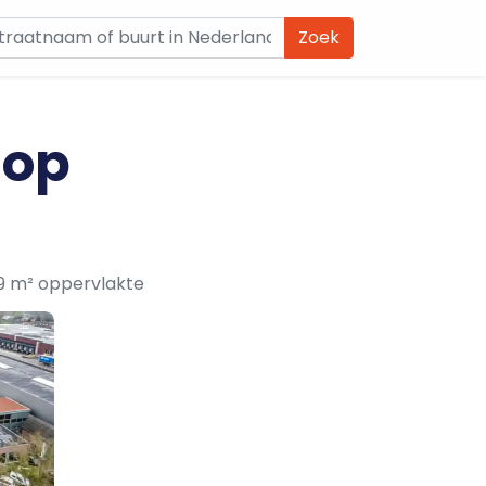
Zoek
 op
9 m² oppervlakte