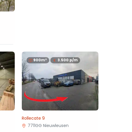
900m²
3.500
p/m
Rollecate 9
7711GG Nieuwleusen