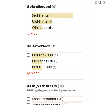
€ 1.15
Gebruiksdoel
(9)
Bedrijfshal
(4)
Bedrijfsruimte
(2)
Winkelruimte
(1)
Meer
Bouwperiode
(11)
1991 tot 2000
(2)
1960 tot 1970
(1)
1971 tot 1980
(1)
Meer
Bedrijventerrein
(10)
10412 gelegen aan bedrijventerrein
Waarderpolder
(141)