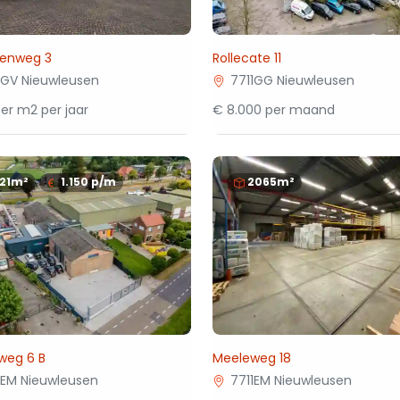
venweg 3
Rollecate 11
1GV Nieuwleusen
7711GG Nieuwleusen
er m2 per jaar
€ 8.000 per maand
121m²
1.150
p/m
2065m²
weg 6 B
Meeleweg 18
1EM Nieuwleusen
7711EM Nieuwleusen