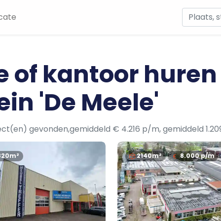
cate
e of kantoor huren
ein 'De Meele'
ect(en) gevonden,gemiddeld € 4.216 p/m, gemiddeld 1.20
820m²
2140m²
8.000
p/m