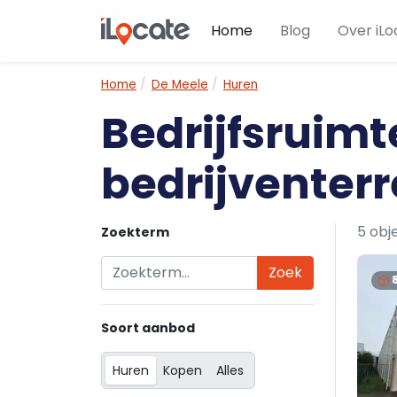
Home
Blog
Over iLo
Home
De Meele
Huren
Bedrijfsruimt
bedrijventerr
5 obj
Zoekterm
Zoek
Soort aanbod
Huren
Kopen
Alles