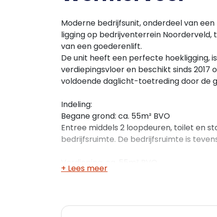
Moderne bedrijfsunit, onderdeel van ee
ligging op bedrijventerrein Noorderveld, 
van een goederenlift.
De unit heeft een perfecte hoekligging, 
verdiepingsvloer en beschikt sinds 2017 
voldoende daglicht-toetreding door de g
Indeling:
Begane grond: ca. 55m² BVO
Entree middels 2 loopdeuren, toilet en st
bedrijfsruimte. De bedrijfsruimte is teve
Verdieping: ca. 55m² BVO
+ Lees meer
Ingedeeld in diverse ruimtes. Raampartij 
Opleveringsniveau:
• onderheide betonvloer, draagkracht 1