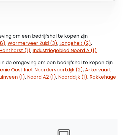
atsen
ing om een bedrijfshal te kopen zijn:
50,- per jaar.
(8)
,
Wormerveer Zuid (3)
,
Langeheit (2)
,
Honthorst (1)
,
Industriegebied Noord A (1)
gging aan de N246 en de nabijheid van de A7, A8
in de omgeving om een bedrijfshal te kopen zijn:
t geheel uitstekend te bereiken.
ie Oost Incl. Noordervaartdijk (2)
,
Arkervaart
uinveen (1)
,
Noord A2 (1)
,
Noorddijk (1)
,
Rokkehage
rveer
nd jaren '90
al 5, grotendeels 4
e, groothandel, bouw, op- en overslag, transport