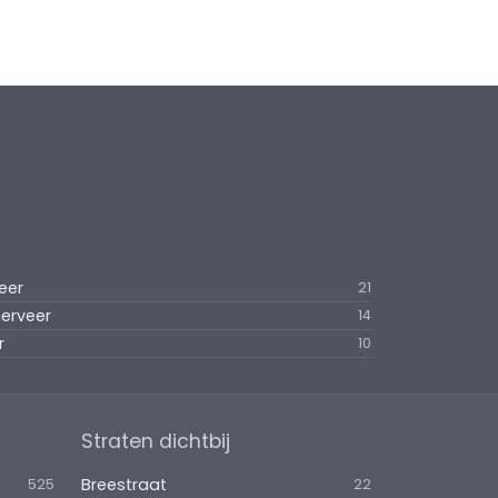
eer
21
merveer
14
r
10
Straten dichtbij
Breestraat
525
22