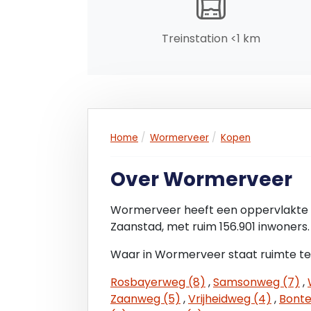
- collectieve beveiliging, glasvezel aanwe
- ondernemersvereniging
Treinstation <1 km
Aanvaarding:
In overleg.
Home
Wormerveer
Kopen
Over Wormerveer
Wormerveer heeft een oppervlakte 
Zaanstad, met ruim 156.901 inwoners.
Waar in Wormerveer staat ruimte te
Rosbayerweg (8)
,
Samsonweg (7)
,
Zaanweg (5)
,
Vrijheidweg (4)
,
Bonte