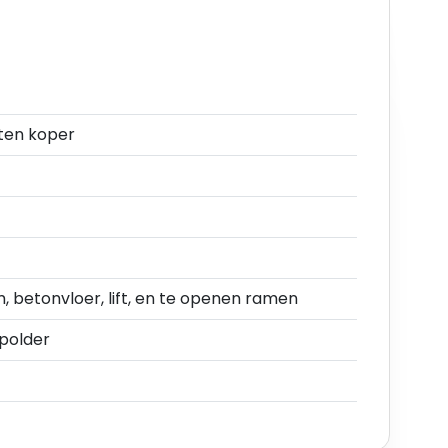
en 380V
ten koper
atvoer), draagkracht 250 kg/m2
en overslag en/of distributie in combinatie met
 betonvloer, lift, en te openen ramen
polder
de parkeergelegenheid in de directe omgeving.
t een actieve vereniging van eigenaren