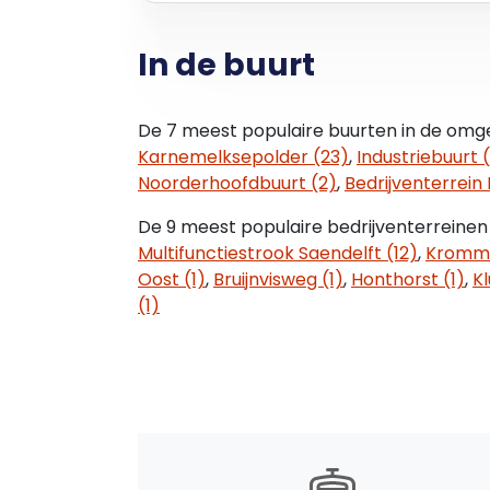
• bij de unit behoren 2 eigen parkeerpla
• hoekligging, zongericht
In de buurt
• voorzien van zonnepanelen
Servicekosten:
De 7 meest populaire buurten in de omgev
De bijdrage aan de VvE bedraagt ca. € 1.1
Karnemelksepolder (23)
,
Industriebuurt 
Noorderhoofdbuurt (2)
,
Bedrijventerrein 
Bereikbaarheid:
Uitstekend bereikbaar door de directe li
De 9 meest populaire bedrijventerreinen 
en de A9. Ook per openbaar vervoer is he
Multifunctiestrook Saendelft (12)
,
Krommen
Oost (1)
,
Bruijnvisweg (1)
,
Honthorst (1)
,
Kl
Locatie gegevens;
(1)
- bedrijventerrein Noorderveld - Worme
- modern gemengd terrein, ontwikkeld ei
- bruto oppervlakte van 67 hectare
- toegestane milieu categorieën: maxima
- doelgroepen: lichte industrie, producti
en distributie
- nieuw modern ingericht terrein