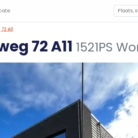
cate
 72 A11
weg 72 A11
1521PS Wo