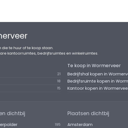
merveer
 die te huur of te koop staan.
are kantoorruimtes, bedrijfsruimtes en winkelruimtes.
Te koop in Wormerveer
Bedrijfshal kopen in Wormerv
21
Bedrijfsruimte kopen in Wor
18
Kantoor kopen in Wormervee
15
en dichtbij
Plaatsen dichtbij
erpolder
Amsterdam
195