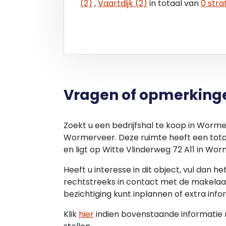
(2)
,
Vaartdijk (2)
in totaal van
0 stra
Vragen of opmerking
Zoekt u een bedrijfshal te koop in Worm
Wormerveer. Deze ruimte heeft een tota
en ligt op Witte Vlinderweg 72 A11 in Wo
Heeft u interesse in dit object, vul dan h
rechtstreeks in contact met de makelaar
bezichtiging kunt inplannen of extra info
Klik
hier
indien bovenstaande informatie ni