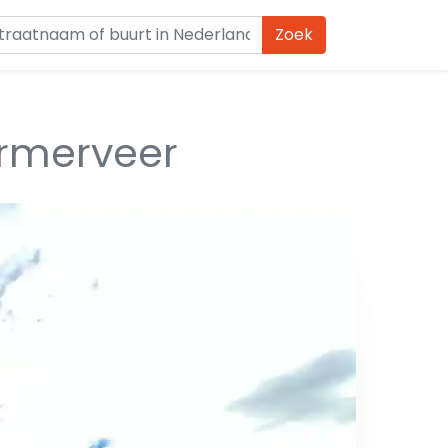
Zoek
rmerveer