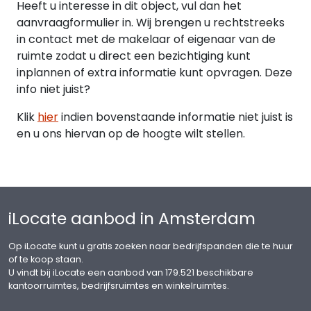
Heeft u interesse in dit object, vul dan het
aanvraagformulier in. Wij brengen u rechtstreeks
HUURCONTRACT
in contact met de makelaar of eigenaar van de
Op basis van standaard model van de Raad voor
ruimte zodat u direct een bezichtiging kunt
Onroerende Zaken (ROZ).
inplannen of extra informatie kunt opvragen. Deze
info niet juist?
OPZEGTERMIJN
12 maanden.
Klik
hier
indien bovenstaande informatie niet juist is
en u ons hiervan op de hoogte wilt stellen.
OPLEVERINGSNIVEAU
Winkelruimte, o.a. voorzien van:
- C.V.-ketel met radiatoren;
- Toilet met fontein;
iLocate aanbod in Amsterdam
- Pantry;
- betonvloer;
Op iLocate kunt u gratis zoeken naar bedrijfspanden die te huur
of te koop staan.
BEREIKBAARHEID
U vindt bij iLocate een aanbod van 179.521 beschikbare
De ruimte is bereikbaar via de ringweg A10/afslag
kantoorruimtes, bedrijfsruimtes en winkelruimtes.
S110 of de S112. Tevens bereikbaar middels