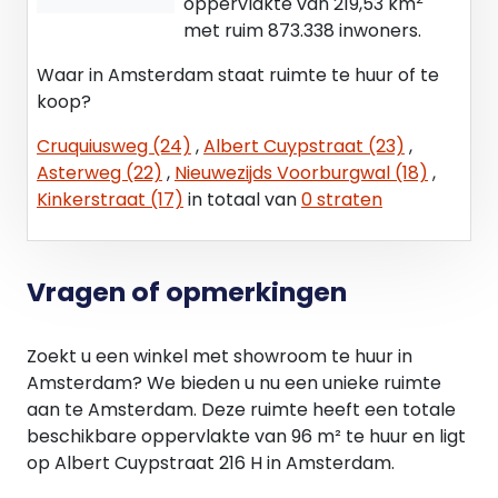
oppervlakte van 219,53 km
met ruim 873.338 inwoners.
BTW
Over de huurprijs wordt WEL omzetbelasting in
Waar in Amsterdam staat ruimte te huur of te
rekening gebracht.
koop?
Cruquiusweg (24)
,
Albert Cuypstraat (23)
,
HUURPRIJSAANPASSING
Asterweg (22)
,
Nieuwezijds Voorburgwal (18)
,
Jaarlijks, voor het eerst één jaar na
Kinkerstraat (17)
in totaal van
0 straten
huuringangsdatum, op basis van de
Consumentenprijsindex, reeks CPI- alle
huishoudens (2006 =100) zoals gepubliceerd door
het Centraal Bureau voor de Statistiek.
Vragen of opmerkingen
ZEKERHEIDSSTELLING
Zoekt u een winkel met showroom te huur in
Bankgarantie of waarborgsom ter grootte van
Amsterdam? We bieden u nu een unieke ruimte
minimaal drie maanden huur.
aan te Amsterdam. Deze ruimte heeft een totale
beschikbare oppervlakte van 96 m² te huur en ligt
HUURTERMIJN
op Albert Cuypstraat 216 H in Amsterdam.
Standaard gaan wij uit van 5 jaar met een
mogelijke verlenging van nogmaals 5 jaar.