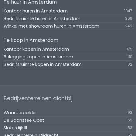
tramlijnen 3, 4 en 12 via halte Albert Cuyp/ Van
Te huur in Amsterdam
Woustraat en de NoordZuidlijn (Halte Albert Cuyp).
Kantoor huren in Amsterdam
1347
Bedrijfsruimte huren in Amsterdam
369
VOORBEHOUD
Winkel met showroom huren in Amsterdam
242
Goedkeuring eigenaar
Te koop in Amsterdam
AANVAARDING
Kantoor kopen in Amsterdam
175
In goed overleg.
Belegging kopen in Amsterdam
151
Bedrijfsruimte kopen in Amsterdam
102
* * * Englishtranslation * * *
Beautiful Retail Space with a Total Area of 96 m²
GFA / 91 m² NFA, Located at the Albert Cuyp
Market, in the Heart of De Pijp
Bedrijventerreinen dichtbij
De Pijp is one of the most vibrant areas of
Waarderpolder
193
Amsterdam, with the Albert Cuyp Market at its
De Baanstee Oost
55
center. This neighborhood is characterized by
Sloterdijk III
53
numerous shops, creative and artisanal
Bedrijventerrein Mijdrecht
52