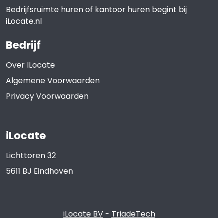
We typically assume a 5-year lease with an option
Bedrijfsruimte huren of kantoor huren begint bij
to extend for another 5 years.
iLocate.nl
LEASE CONTRACT
Bedrijf
Based on the standard model of the Real Estate
Over ILocate
Council (ROZ).
Algemene Voorwaarden
NOTICE PERIOD
Privacy Voorwaarden
12 months.
DELIVERY LEVEL
iLocate
Retail space, including:
Lichttoren 32
Central heating system with radiators;
- Toilet with sink;
5611 BJ
Eindhoven
- Pantry;
- Concrete floor;
iLocate BV
-
TriadeTech
ACCESSIBILITY