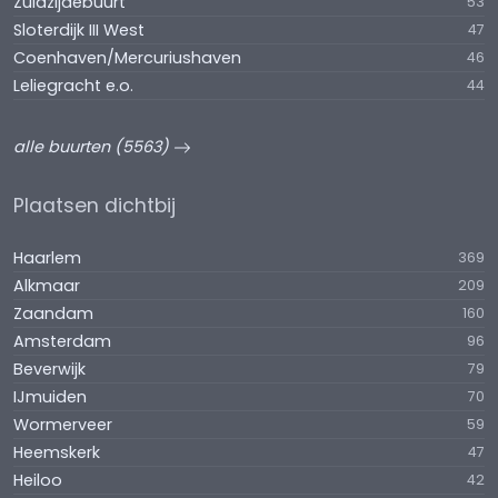
Zuidzijdebuurt
53
Sloterdijk III West
47
Coenhaven/Mercuriushaven
46
Leliegracht e.o.
44
alle buurten (5563)
Plaatsen dichtbij
Haarlem
369
Alkmaar
209
Zaandam
160
Amsterdam
96
Beverwijk
79
IJmuiden
70
Wormerveer
59
Heemskerk
47
Heiloo
42