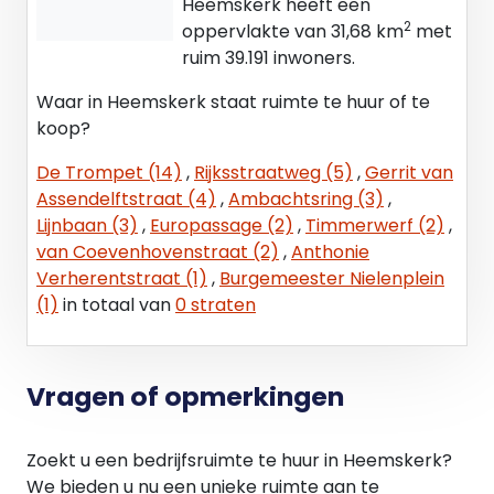
Heemskerk heeft een
2
oppervlakte van 31,68 km
met
ruim 39.191 inwoners.
Waar in Heemskerk staat ruimte te huur of te
koop?
De Trompet (14)
,
Rijksstraatweg (5)
,
Gerrit van
Assendelftstraat (4)
,
Ambachtsring (3)
,
Lijnbaan (3)
,
Europassage (2)
,
Timmerwerf (2)
,
van Coevenhovenstraat (2)
,
Anthonie
Verherentstraat (1)
,
Burgemeester Nielenplein
(1)
in totaal van
0 straten
Vragen of opmerkingen
Zoekt u een bedrijfsruimte te huur in Heemskerk?
We bieden u nu een unieke ruimte aan te