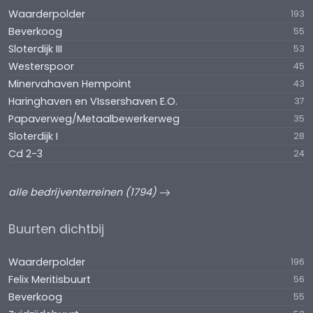
Waarderpolder
193
Beverkoog
55
Sloterdijk III
53
Westerspoor
45
Minervahaven Hempoint
43
Haringhaven en VIssershaven E.O.
37
Papaverweg/Metaalbewerkerweg
35
Sloterdijk I
28
Cd 2-3
24
alle bedrijventerreinen (1794)
Buurten dichtbij
Waarderpolder
196
Felix Meritisbuurt
56
Beverkoog
55