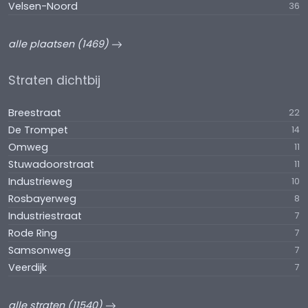
Velsen-Noord
36
alle plaatsen (1469)
Straten dichtbij
Breestraat
22
De Trompet
14
Omweg
11
Stuwadoorstraat
11
Industrieweg
10
Rosbayerweg
8
Industriestraat
7
Rode Ring
7
Samsonweg
7
Veerdijk
7
alle straten (11540)