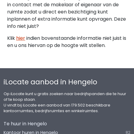
consumentenprijsindex (CPI) reeks CPI-Alle
in contact met de makelaar of eigenaar van de
Huishoudens (2006 = 100), gepubliceerd door het
ruimte zodat u direct een bezichtiging kunt
Centraal Bureau voor de Statistiek (CBS).
inplannen of extra informatie kunt opvragen. Deze
info niet juist?
Huurtermijn
In overleg
Klik
hier
indien bovenstaande informatie niet juist is
en u ons hiervan op de hoogte wilt stellen.
Aanvaarding
Per Q2 2023
iLocate aanbod in Hengelo
Op iLocate kunt u gratis zoeken naar bedrijfspanden die te huur
of te koop staan.
U vindt bij iLocate een aanbod van 179.502 beschikbare
kantoorruimtes, bedrijfsruimtes en winkelruimtes.
Te huur in Hengelo
Kantoor huren in Hengelo
82