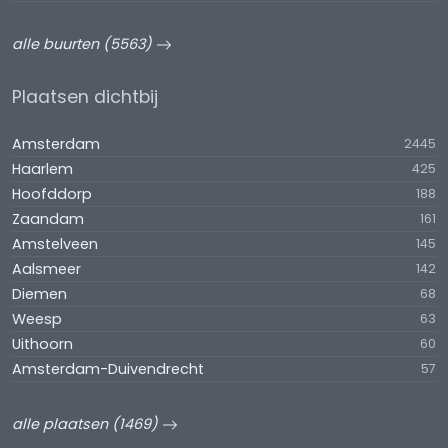
alle buurten (5563)
Plaatsen dichtbij
Amsterdam
2445
Haarlem
425
Hoofddorp
188
Zaandam
161
Amstelveen
145
Aalsmeer
142
Diemen
68
Weesp
63
Uithoorn
60
Amsterdam-Duivendrecht
57
alle plaatsen (1469)