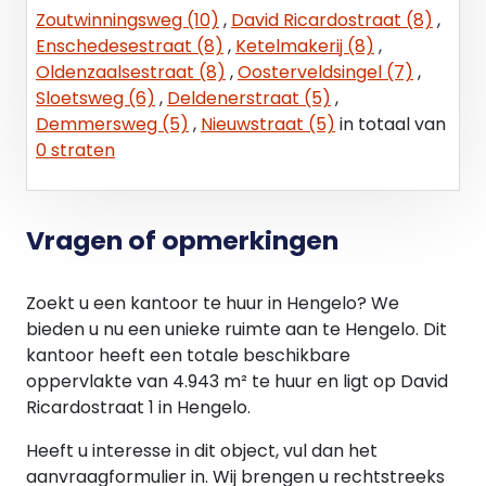
Zoutwinningsweg (10)
,
David Ricardostraat (8)
,
- Fietsparkeerplaatsen.
Enschedesestraat (8)
,
Ketelmakerij (8)
,
Oldenzaalsestraat (8)
,
Oosterveldsingel (7)
,
Huurprijs
Sloetsweg (6)
,
Deldenerstraat (5)
,
Kantoorruimte
Demmersweg (5)
,
Nieuwstraat (5)
in totaal van
EUR 200,- per m² v.v.o. per jaar, te vermeerderen
0 straten
met BTW.
Parkeerplaats
EUR 2.250,- per plaats per jaar, te vermeerderen
Vragen of opmerkingen
met BTW.
Zoekt u een kantoor te huur in Hengelo? We
Servicekosten
bieden u nu een unieke ruimte aan te Hengelo. Dit
EUR 55,- per m² v.v.o. per jaar, te vermeerderen
kantoor heeft een totale beschikbare
met BTW als verrekenbaar voorschot.
oppervlakte van 4.943 m² te huur en ligt op David
Ricardostraat 1 in Hengelo.
Huurprijsaanpassing
Jaarlijks, op basis van de wijziging van het
Heeft u interesse in dit object, vul dan het
maandprijs-indexcijfer volgens de
aanvraagformulier in. Wij brengen u rechtstreeks