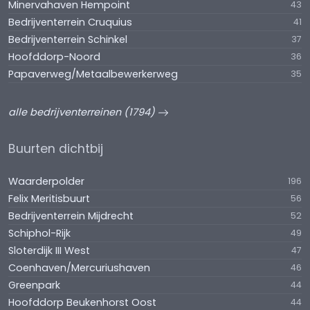
Minervahaven Hempoint
43
Bedrijventerrein Cruquius
41
Bedrijventerrein Schinkel
37
Hoofddorp-Noord
36
Papaverweg/Metaalbewerkerweg
35
alle bedrijventerreinen (1794)
Buurten dichtbij
Waarderpolder
196
Felix Meritisbuurt
56
Bedrijventerrein Mijdrecht
52
Schiphol-Rijk
49
Sloterdijk III West
47
Coenhaven/Mercuriushaven
46
Greenpark
44
Hoofddorp Beukenhorst Oost
44