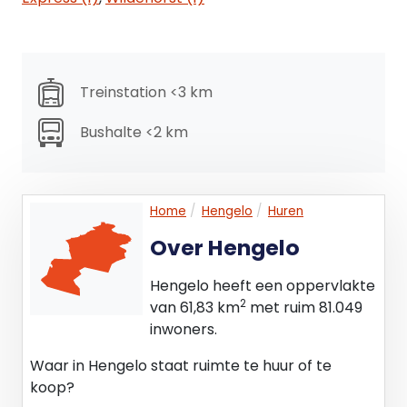
inclusief:
- Mechanische ventilatie en topkoeling;
- computervloeren;
- sanitaire voorzieningen per verdieping;
Treinstation <3 km
- vergaderkamers met glazen scheidingswanden;
- Pantry op iedere verdieping
Bushalte <2 km
- vloerbedekking.
Faciliteiten
In het gebouw zijn aanwezig:
Home
Hengelo
Huren
- Representatieve en open entree met bemande
Over Hengelo
receptie;
- koffiebar;
Hengelo heeft een oppervlakte
- ruim terras;
2
van 61,83 km
met ruim 81.049
- restaurant / lunchfaciliteit;
inwoners.
- Meeting rooms;
- 4 gezamenlijke liften.
Waar in Hengelo staat ruimte te huur of te
- Individuele douche en kleedgelegenheden (voor
koop?
zowel man als vrouw)