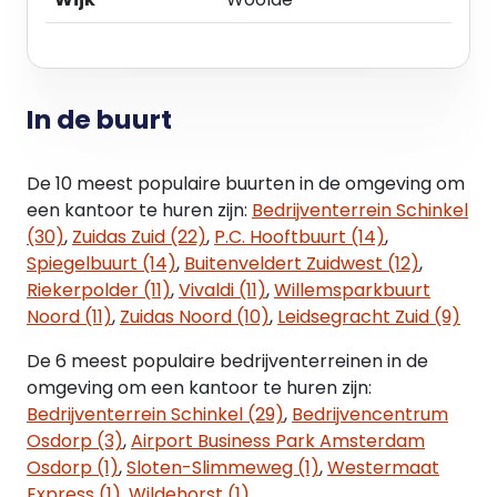
Deelverhuur is mogelijk per etage.
Energielabel
A
Het gebouw heeft momenteel de Breeam Very
In de buurt
Good status, dit zal worden geüpgraded naar
Breeam Excellent. Tevens zal het gebouw opgaan
De 10 meest populaire buurten in de omgeving om
voor het ‘Well Gold’-certificaat.
een kantoor te huren zijn:
Bedrijventerrein Schinkel
(30)
,
Zuidas Zuid (22)
,
P.C. Hooftbuurt (14)
,
Parkeren
Spiegelbuurt (14)
,
Buitenveldert Zuidwest (12)
,
Er zijn in totaal 89 parkeerplaatsen beschikbaar.
Riekerpolder (11)
,
Vivaldi (11)
,
Willemsparkbuurt
De parkeernorm is 1 parkeerplaats per 55 m² v.v.o.
Noord (11)
,
Zuidas Noord (10)
,
Leidsegracht Zuid (9)
kantoorruimte.
De 6 meest populaire bedrijventerreinen in de
Oplevering kantoorruimte
omgeving om een kantoor te huren zijn:
De 1ste verdieping zal casco gerenoveerd
Bedrijventerrein Schinkel (29)
,
Bedrijvencentrum
opgeleverd worden.
Osdorp (3)
,
Airport Business Park Amsterdam
Osdorp (1)
,
Sloten-Slimmeweg (1)
,
Westermaat
De vloeren 2 t/m 4 worden met fit-out opgeleverd
Express (1)
,
Wildehorst (1)