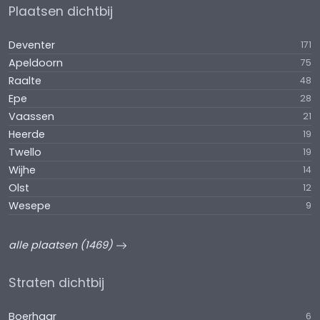
Plaatsen dichtbij
Deventer
171
Apeldoorn
75
Raalte
48
Epe
28
Vaassen
21
Heerde
19
Twello
19
Wijhe
14
Olst
12
Wesepe
9
alle plaatsen (1469)
Straten dichtbij
Boerhaar
6