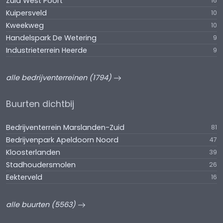
Zuid West Poort
16
Kuipersveld
10
Kweekweg
10
Handelspark De Wetering
9
Industrieterrein Heerde
9
alle bedrijventerreinen (1794)
Buurten dichtbij
Bedrijventerrein Marslanden-Zuid
81
Bedrijvenpark Apeldoorn Noord
47
Kloosterlanden
39
Stadhoudersmolen
26
Eekterveld
16
alle buurten (5563)