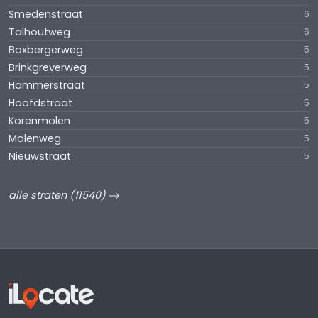
Smedenstraat
6
Talhoutweg
6
Boxbergerweg
5
Brinkgreverweg
5
Hammerstraat
5
Hoofdstraat
5
Korenmolen
5
Molenweg
5
Nieuwstraat
5
alle straten (11540)