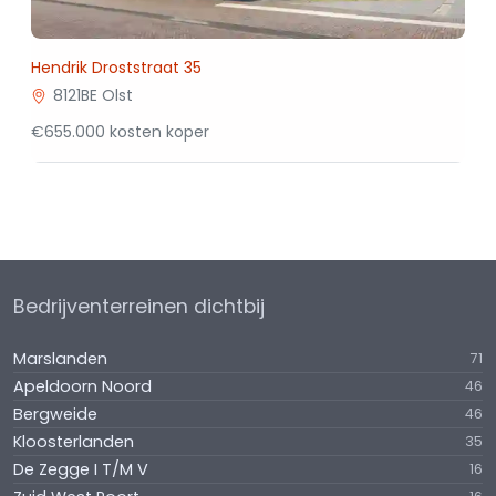
Hendrik Droststraat 35
8121BE Olst
€655.000 kosten koper
Bedrijventerreinen dichtbij
Marslanden
71
Apeldoorn Noord
46
Bergweide
46
Kloosterlanden
35
De Zegge I T/M V
16