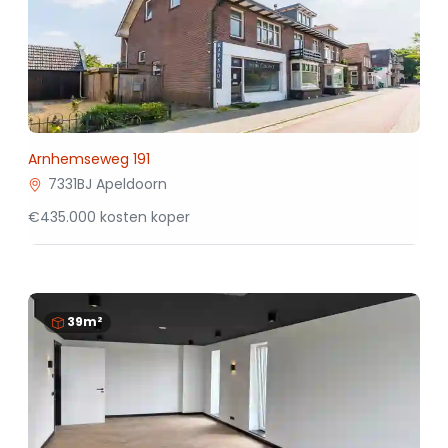
Arnhemseweg 191
7331BJ Apeldoorn
€435.000 kosten koper
39m²