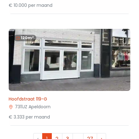
€ 10.000 per maand
120m²
Hoofdstraat 119-G
7311JZ Apeldoorn
€ 3.333 per maand
‹
1
2
3
…
27
›