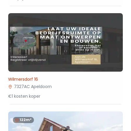
Wilmersdorf 16
7327AC Apeldoorn
€1 kosten koper
122m²