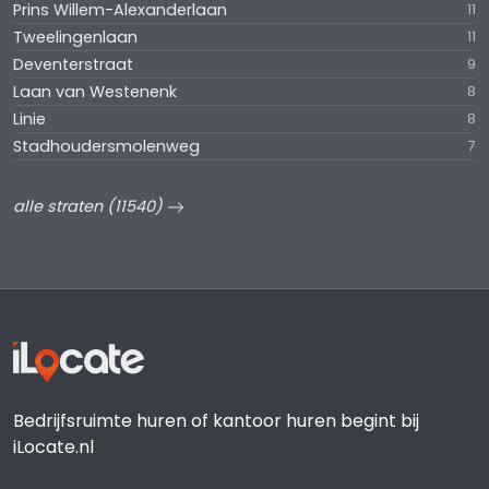
Prins Willem-Alexanderlaan
11
Tweelingenlaan
11
Deventerstraat
9
Laan van Westenenk
8
Linie
8
Stadhoudersmolenweg
7
alle straten (11540)
Bedrijfsruimte huren of kantoor huren begint bij
iLocate.nl