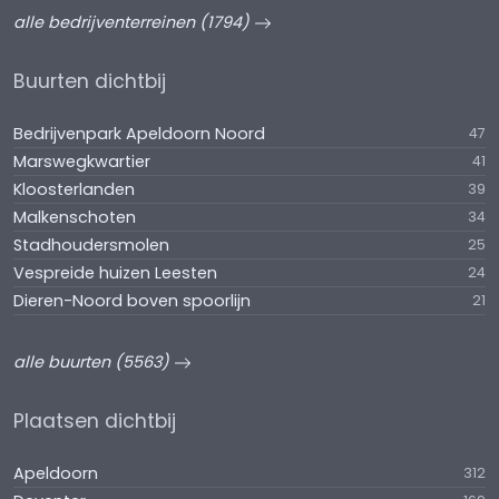
alle bedrijventerreinen (1794)
Buurten dichtbij
Bedrijvenpark Apeldoorn Noord
47
Marswegkwartier
41
Kloosterlanden
39
Malkenschoten
34
Stadhoudersmolen
25
Vespreide huizen Leesten
24
Dieren-Noord boven spoorlijn
21
alle buurten (5563)
Plaatsen dichtbij
Apeldoorn
312