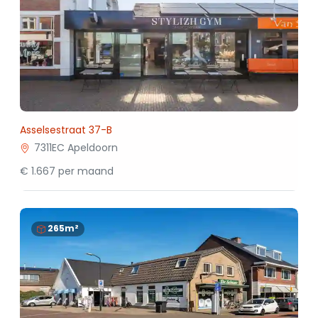
Asselsestraat 37-B
7311EC Apeldoorn
€ 1.667 per maand
265m²