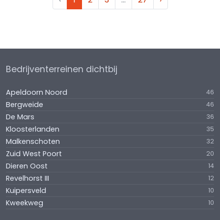
Bedrijventerreinen dichtbij
Apeldoorn Noord
46
Bergweide
46
De Mars
36
Kloosterlanden
35
Malkenschoten
32
Zuid West Poort
20
Dieren Oost
14
Revelhorst III
12
Kuipersveld
10
Kweekweg
10