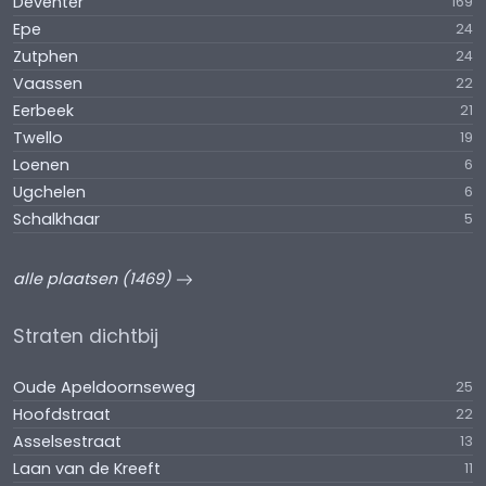
Deventer
169
Epe
24
Zutphen
24
Vaassen
22
Eerbeek
21
Twello
19
Loenen
6
Ugchelen
6
Schalkhaar
5
alle plaatsen (1469)
Straten dichtbij
Oude Apeldoornseweg
25
Hoofdstraat
22
Asselsestraat
13
Laan van de Kreeft
11