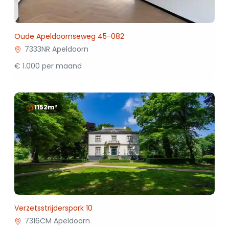
Oude Apeldoornseweg 45-082
7333NR Apeldoorn
€ 1.000 per maand
1152m²
Verzetsstrijderspark 10
7316CM Apeldoorn