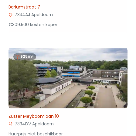
Bariumstraat 7
7334AJ Apeldoorn
€309.500 kosten koper
925m²
Zuster Meyboomlaan 10
7334DV Apeldoorn
Huurprijs niet beschikbaar