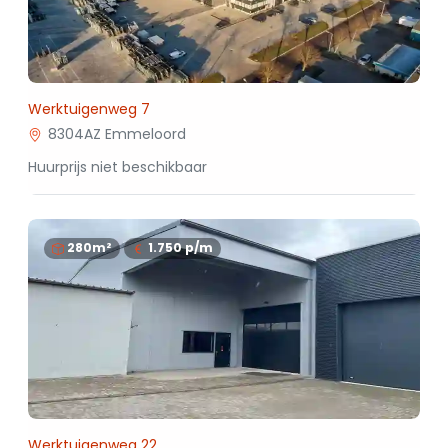
Werktuigenweg 7
8304AZ Emmeloord
Huurprijs niet beschikbaar
280m²
1.750
p/m
Werktuigenweg 22