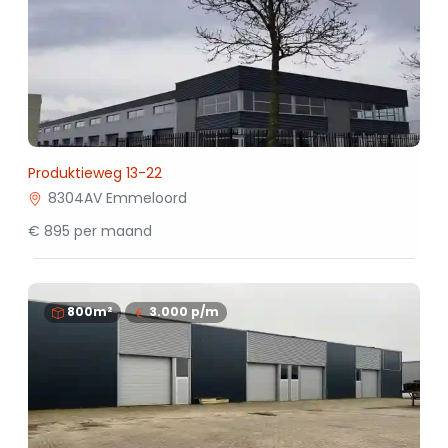
Produktieweg 13-22
8304AV Emmeloord
€ 895 per maand
800m²
3.000
p/m