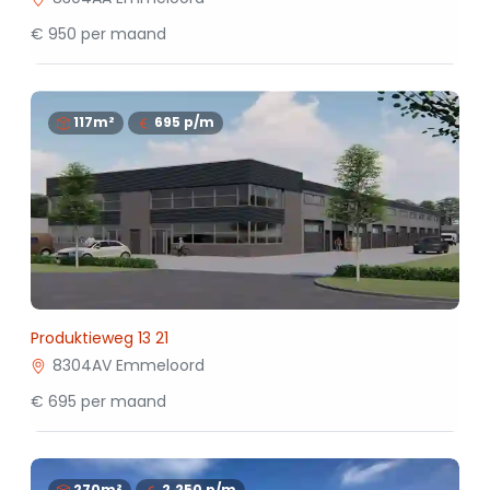
€ 950 per maand
117m²
695
p/m
Produktieweg 13 21
8304AV Emmeloord
€ 695 per maand
270m²
2.250
p/m