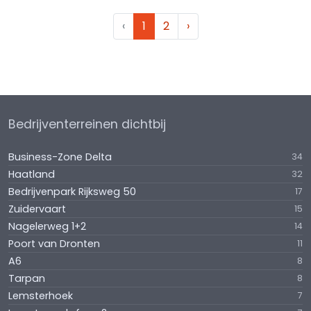
‹
1
2
›
Bedrijventerreinen dichtbij
Business-Zone Delta
34
Haatland
32
Bedrijvenpark Rijksweg 50
17
Zuidervaart
15
Nagelerweg 1+2
14
Poort van Dronten
11
A6
8
Tarpan
8
Lemsterhoek
7