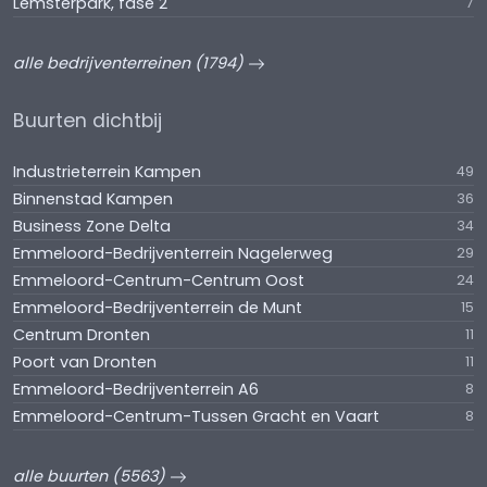
Lemsterpark, fase 2
7
alle bedrijventerreinen (1794)
Buurten dichtbij
Industrieterrein Kampen
49
Binnenstad Kampen
36
Business Zone Delta
34
Emmeloord-Bedrijventerrein Nagelerweg
29
Emmeloord-Centrum-Centrum Oost
24
Emmeloord-Bedrijventerrein de Munt
15
Centrum Dronten
11
Poort van Dronten
11
Emmeloord-Bedrijventerrein A6
8
Emmeloord-Centrum-Tussen Gracht en Vaart
8
alle buurten (5563)