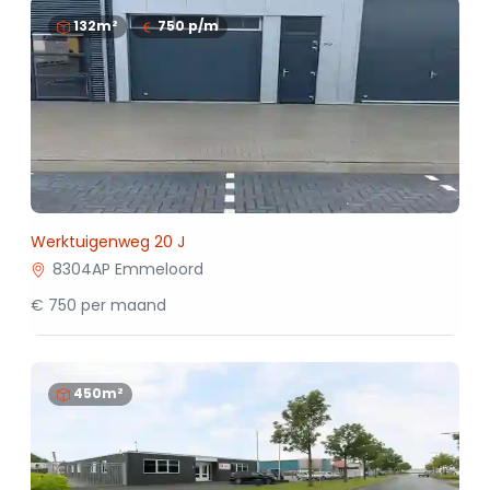
132m²
750
p/m
Werktuigenweg 20 J
8304AP Emmeloord
€ 750 per maand
450m²