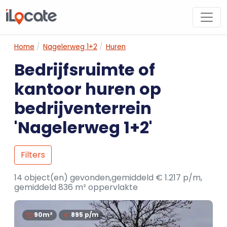
Home
Nagelerweg 1+2
Huren
Bedrijfsruimte of
kantoor huren op
bedrijventerrein
'Nagelerweg 1+2'
Filters
14 object(en) gevonden,gemiddeld € 1.217 p/m,
gemiddeld 836 m² oppervlakte
90m²
895
p/m