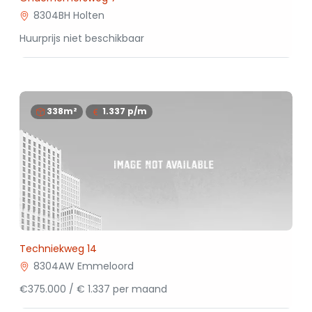
8304BH Holten
Huurprijs niet beschikbaar
338m²
1.337
p/m
Techniekweg 14
8304AW Emmeloord
€375.000 / € 1.337 per maand