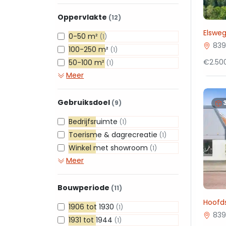
Oppervlakte
(12)
Elsweg 
0-50 m²
(1)
839
100-250 m²
(1)
€2.500
50-100 m²
(1)
Meer
Gebruiksdoel
(9)
Bedrijfsruimte
(1)
Toerisme & dagrecreatie
(1)
Winkel met showroom
(1)
Meer
Bouwperiode
(11)
Hoofd
1906 tot 1930
(1)
839
1931 tot 1944
(1)