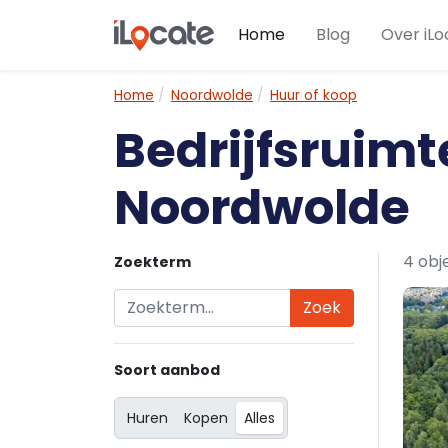
Home
Blog
Over iLo
Home
Noordwolde
Huur of koop
Bedrijfsruimt
Noordwolde
4 obj
Zoekterm
Zoek
Soort aanbod
Huren
Kopen
Alles