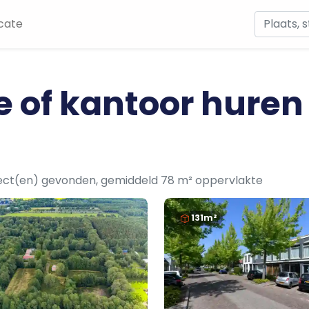
cate
e of kantoor huren
ect(en) gevonden, gemiddeld 78 m² oppervlakte
131m²