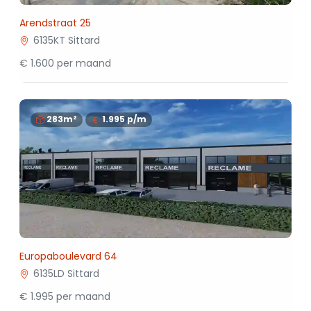
Arendstraat 25
6135KT Sittard
€ 1.600 per maand
283m²
1.995
p/m
Europaboulevard 64
6135LD Sittard
€ 1.995 per maand