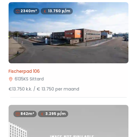
2340m²
13.750
p/m
Fischerpad 106
6135KS Sittard
€13.750 k.k. / € 13.750 per maand
842m²
3.295
p/m