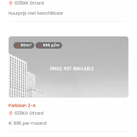
6135KK Sittard
Huurprijs niet beschikbaar
90m²
995
p/m
Parklaan 2-A
6131KG Sittard
€ 995 per maand