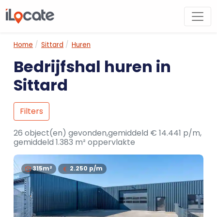
Home
Sittard
Huren
Bedrijfshal huren in
Sittard
Filters
26 object(en) gevonden,gemiddeld € 14.441 p/m,
gemiddeld 1.383 m² oppervlakte
315m²
2.250
p/m