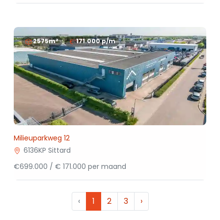
2575m²
171.000
p/m
Milieuparkweg 12
6136KP Sittard
€699.000 / € 171.000 per maand
‹
1
2
3
›