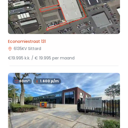
Economiestraat 131
6135KV Sittard
€19.995 k.k. / € 19.995 per maand
60m²
1.600
p/m