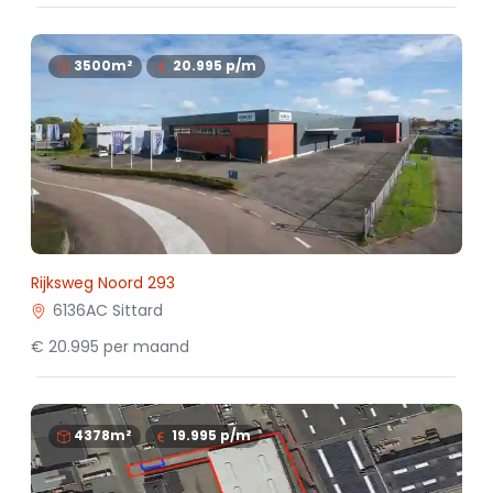
3500m²
20.995
p/m
Rijksweg Noord 293
6136AC Sittard
€ 20.995 per maand
4378m²
19.995
p/m