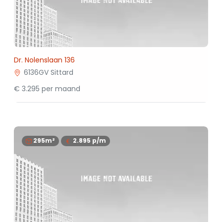
Dr. Nolenslaan 136
6136GV Sittard
€ 3.295 per maand
295m²
2.895
p/m