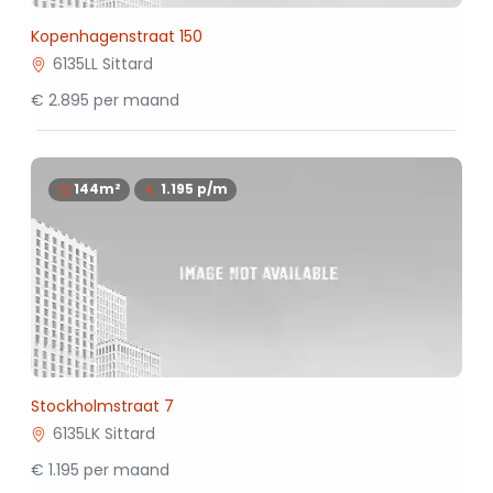
Kopenhagenstraat 150
6135LL Sittard
€ 2.895 per maand
144m²
1.195
p/m
Stockholmstraat 7
6135LK Sittard
€ 1.195 per maand