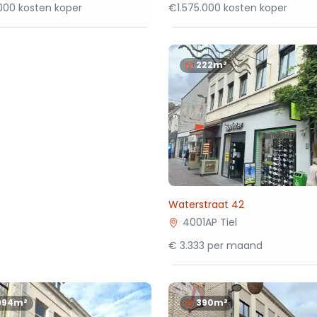
000 kosten koper
€1.575.000 kosten koper
222m²
Waterstraat 42
4001AP Tiel
€ 3.333 per maand
994m²
390m²