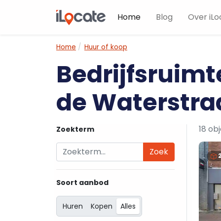
Home
Blog
Over iLo
Home
Huur of koop
Bedrijfsruimt
de Waterstra
18 ob
Zoekterm
Zoek
Soort aanbod
Huren
Kopen
Alles