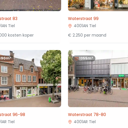
straat 83
Waterstraat 99
1AN Tiel
4001AN Tiel
000 kosten koper
€ 2.250 per maand
490m²
1355m²
straat 96-98
Waterstraat 78-80
1AR Tiel
4001AR Tiel