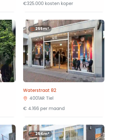
€325.000 kosten koper
255m²
Waterstraat 82
4001AR Tiel
€ 4.166 per maand
254m²