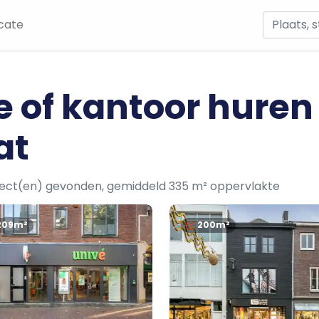
cate
e of kantoor huren
at
ject(en) gevonden, gemiddeld 335 m² oppervlakte
209m²
200m²