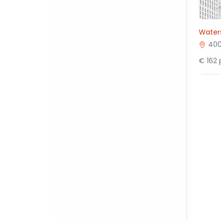
Waters
400
€ 162 