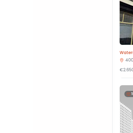
Waters
400
€2.650