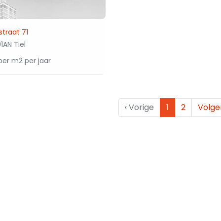
traat 71
1AN Tiel
per m2 per jaar
‹
Vorige
1
2
Volg