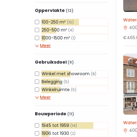
Oppervlakte
(12)
Water
100-250 m²
(10)
400
250-500 m²
(4)
€465.
1000-1500 m²
(1)
Meer
Gebruiksdoel
(9)
Winkel met showroom
(8)
Belegging
(5)
Winkelruimte
(5)
Meer
Bouwperiode
(11)
Water
1945 tot 1959
(14)
400
1906 tot 1930
(2)