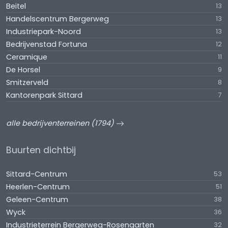
Beitel
13
Handelscentrum Bergerweg
13
Industriepark-Noord
13
Bedrijvenstad Fortuna
12
Ceramique
11
De Horsel
9
Smitzerveld
8
Kantorenpark Sittard
7
alle bedrijventerreinen (1794)
Buurten dichtbij
Sittard-Centrum
53
Heerlen-Centrum
51
Geleen-Centrum
38
Wyck
36
Industrieterrein Bergerweg-Rosengarten
32