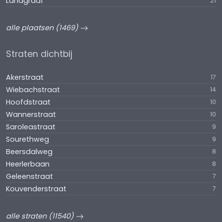
Landgraaf
21
alle plaatsen (1469)
Straten dichtbij
Akerstraat
17
Wiebachstraat
14
Hoofdstraat
10
Wannerstraat
10
Saroleastraat
9
Sourethweg
9
Beersdalweg
8
Heerlerbaan
8
Geleenstraat
7
Kouvenderstraat
7
alle straten (11540)