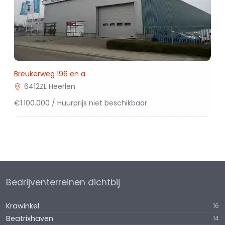
Breukerweg 196 en a
6412ZL Heerlen
€1.100.000 / Huurprijs niet beschikbaar
Bedrijventerreinen dichtbij
Krawinkel
16
Beatrixhaven
14