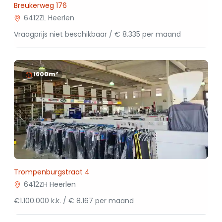
Breukerweg 176
6412ZL Heerlen
Vraagprijs niet beschikbaar / € 8.335 per maand
1600m²
Trompenburgstraat 4
6412ZH Heerlen
€1.100.000 k.k. / € 8.167 per maand