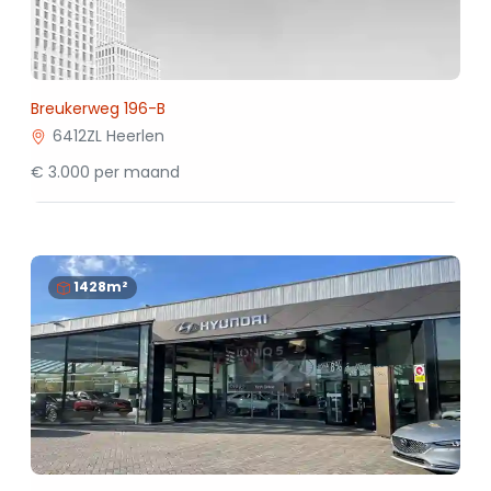
Breukerweg 196-B
6412ZL Heerlen
€ 3.000 per maand
1428m²