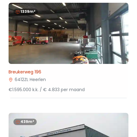
1339m²
Breukerweg 196
6412ZL Heerlen
€1.595.000 k.k. / € 4.833 per maand
439m²