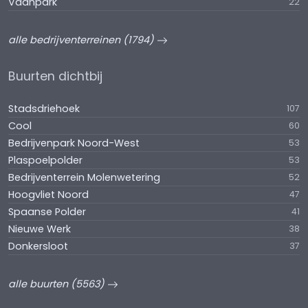
Vaanpark
22
alle bedrijventerreinen (1794)
Buurten dichtbij
Stadsdriehoek
107
Cool
60
Bedrijvenpark Noord-West
53
Plaspoelpolder
53
Bedrijventerrein Molenwetering
52
Hoogvliet Noord
47
Spaanse Polder
41
Nieuwe Werk
38
Donkersloot
37
alle buurten (5563)