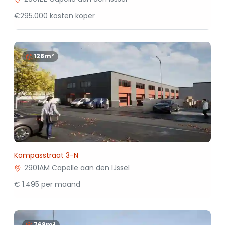
€295.000 kosten koper
128m²
Kompasstraat 3-N
2901AM Capelle aan den IJssel
€ 1.495 per maand
768m²