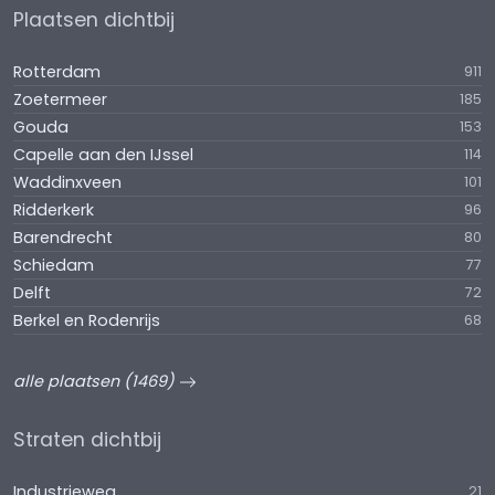
Plaatsen dichtbij
Rotterdam
911
Zoetermeer
185
Gouda
153
Capelle aan den IJssel
114
Waddinxveen
101
Ridderkerk
96
Barendrecht
80
Schiedam
77
Delft
72
Berkel en Rodenrijs
68
alle plaatsen (1469)
Straten dichtbij
Industrieweg
21