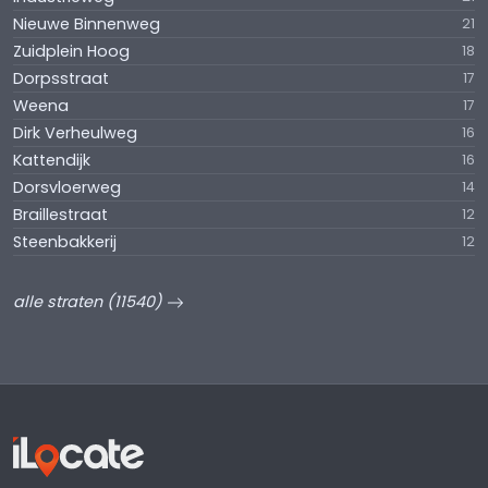
Nieuwe Binnenweg
21
Zuidplein Hoog
18
Dorpsstraat
17
Weena
17
Dirk Verheulweg
16
Kattendijk
16
Dorsvloerweg
14
Braillestraat
12
Steenbakkerij
12
alle straten (11540)