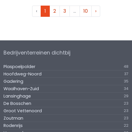
‹
1
2
3
…
10
›
Bedrijventerreinen dichtbij
Plaspoelpolder
48
Hoofdweg-Noord
37
Gadering
35
Waalhaven-Zuid
34
Lansinghage
29
De Bosschen
23
Groot Vettenoord
23
Zoutman
23
Rodenrijs
22