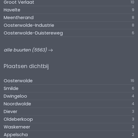
Groot Verlaat
10
Havelte
9
Meentherand
8
Oosterwolde-Industrie
8
Oosterwolde-Duistereweg
6
alle buurten (5563)
Plaatsen dichtbij
Oosterwolde
16
Smilde
6
Dwingeloo
4
Noordwolde
4
Diever
3
Oldeberkoop
3
Waskemeer
3
Appelscha
2