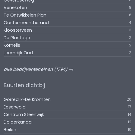
Oeveraseweg
Venekoten
8
Te Ontwikkelen Plan
6
Oostermeentherand
4
Kloosterveen
3
De Plantage
2
Kornelis
2
Leemdijk Oud
2
alle bedrijventerreinen (1794)
Buurten dichtbij
Gorredijk-De Kromten
20
Eeserwold
17
Centrum Steenwijk
14
Dolderkanaal
12
Beilen
10