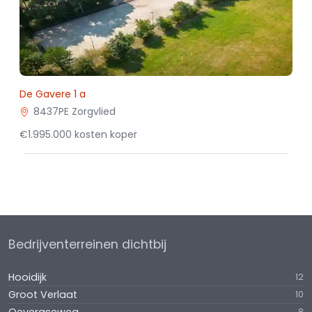
De Gavere 1 a
8437PE Zorgvlied
€1.995.000 kosten koper
Bedrijventerreinen dichtbij
Hooidijk
12
Groot Verlaat
10
8