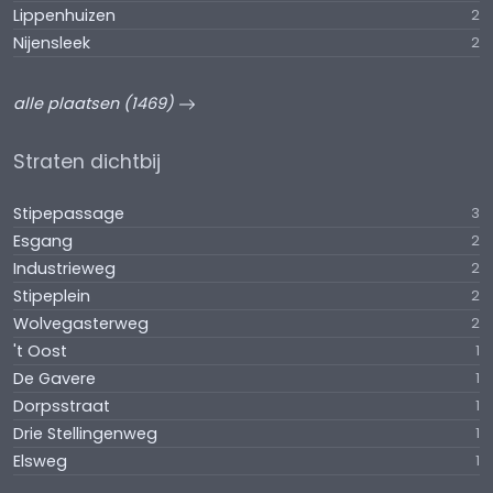
Lippenhuizen
2
Nijensleek
2
alle plaatsen (1469)
Straten dichtbij
Stipepassage
3
Esgang
2
Industrieweg
2
Stipeplein
2
Wolvegasterweg
2
't Oost
1
De Gavere
1
Dorpsstraat
1
Drie Stellingenweg
1
Elsweg
1