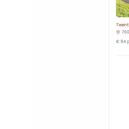
Twent
760
€ 84 p