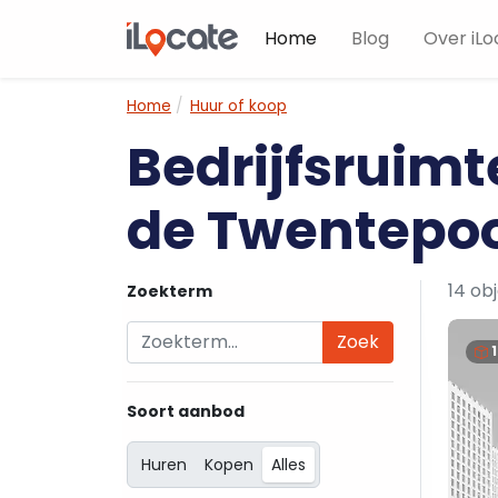
Home
Blog
Over iLo
Home
Huur of koop
Bedrijfsruimt
de Twentepoo
14 ob
Zoekterm
Zoek
Soort aanbod
Huren
Kopen
Alles