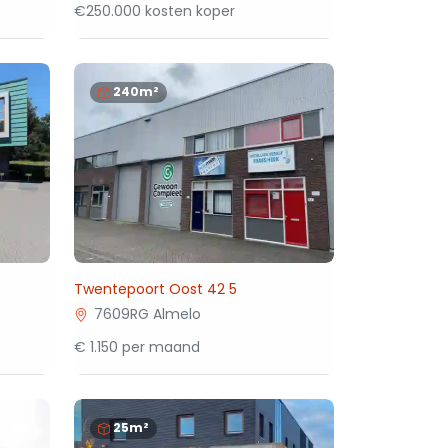
€250.000 kosten koper
240m²
Twentepoort Oost 42 5
7609RG Almelo
€ 1.150 per maand
25m²