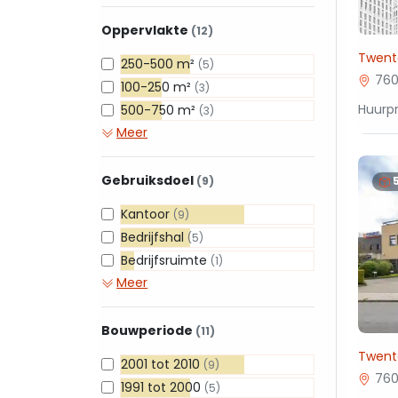
Oppervlakte
(12)
Twent
250-500 m²
(5)
760
100-250 m²
(3)
Huurpr
500-750 m²
(3)
Meer
Gebruiksdoel
(9)
Kantoor
(9)
Bedrijfshal
(5)
Bedrijfsruimte
(1)
Meer
Bouwperiode
(11)
Twent
2001 tot 2010
(9)
760
1991 tot 2000
(5)