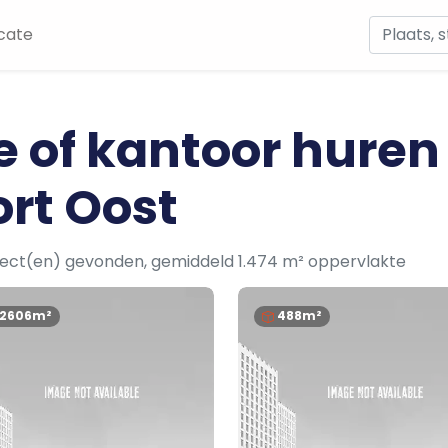
cate
e of kantoor huren
rt Oost
ject(en) gevonden, gemiddeld 1.474 m² oppervlakte
12606m²
488m²