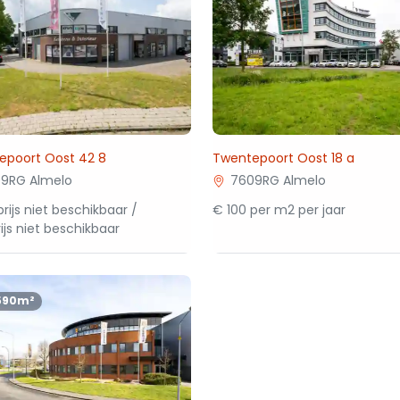
epoort Oost 42 8
Twentepoort Oost 18 a
9RG Almelo
7609RG Almelo
rijs niet beschikbaar /
€ 100 per m2 per jaar
ijs niet beschikbaar
590m²