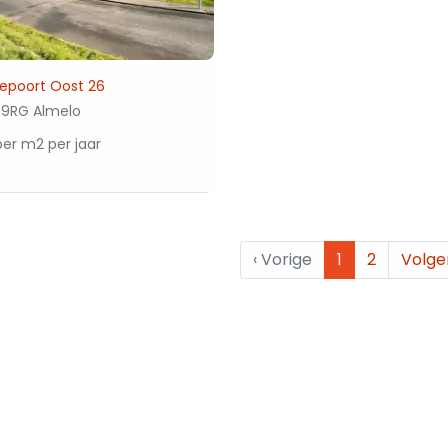
epoort Oost 26
9RG Almelo
er m2 per jaar
‹
Vorige
1
2
Volg