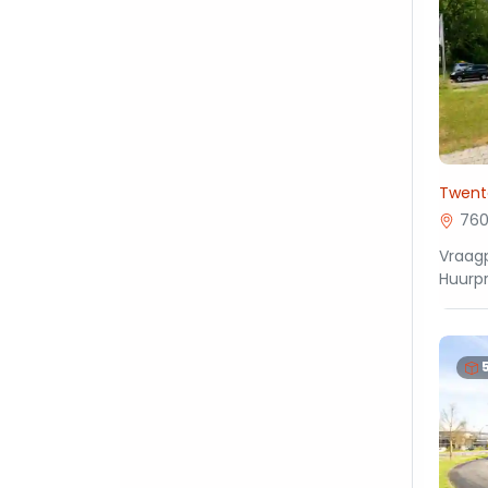
Twent
760
Vraagp
Huurpr