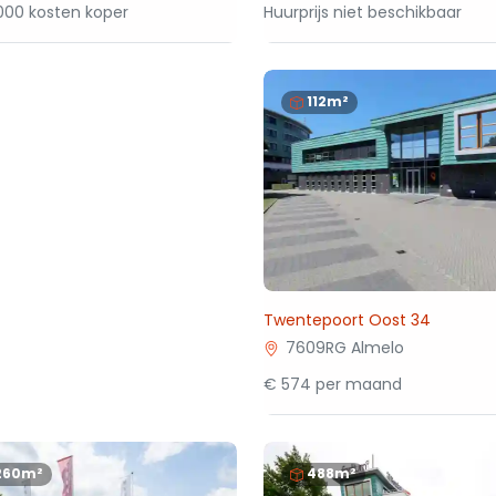
000 kosten koper
Huurprijs niet beschikbaar
112m²
Twentepoort Oost 34
7609RG Almelo
€ 574 per maand
260m²
488m²