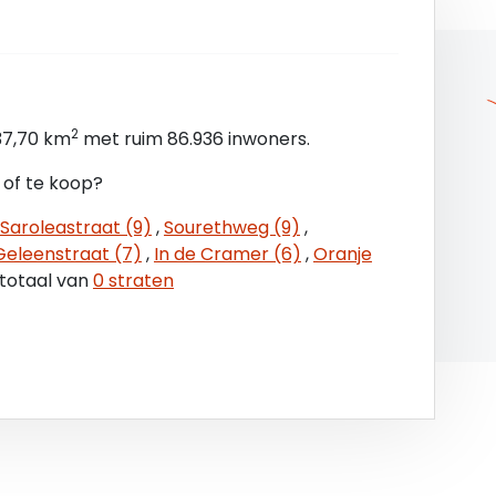
2
37,70 km
met ruim 86.936 inwoners.
 of te koop?
temmingsplan ‘City-West’, vastgesteld op 12
iften is detailhandel toegestaan. U dient zelf bij
Saroleastraat (9)
,
Sourethweg (9)
,
edrijfsactiviteiten vallen binnen het vigerend
Geleenstraat (7)
,
In de Cramer (6)
,
Oranje
 totaal van
0 straten
n voorschriften is te verkrijgen via ons kantoor,
mtelijke plannen.
prijs. Indien een huurder niet voldoet aan de
al de huurprijs zodanig worden verhoogd dat het
deel volledig wordt gecompenseerd.