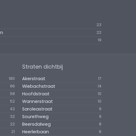
23
en
22
19
Straten dichtbij
Akerstraat
180
17
Wiebachstraat
86
14
Hoofdstraat
58
10
Wannerstraat
52
10
Saroleastraat
42
9
Sourethweg
32
9
Beersdalweg
22
8
Heerlerbaan
21
8