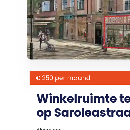
€ 250 per maand
Winkelruimte t
op Saroleastraa
Algemeen: