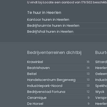
U vindt bij iLocate een aanbod van 179.502 beschikb
voor Onroerende Zaken (ROZ) 2012, inclu
Te huur in Heerlen
Aanvaarding:
Kantoor huren in Heerlen
In overleg. Na transformatie van de gevel,
Bedrijfsruimte huren in Heerlen
Bedrijfshal huren in Heerlen
Bijzonderheden:
Ondernemers die in het centrum van He
eenmalige subsidie van € 6.000,--. Vo
wordenmet het Ondernemershuis (0455-
Bedrijventerreinen dichtbij
Buurt
https://www.heerlen.nl/contactvoorond
Krawinkel
Sittar
16
De foto’s van de voorgevel zijn impress
Beatrixhaven
Heerl
14
Beitel
Gelee
13
Collegiaal:
Handelscentrum Bergerweg
13
Onderhavige propositie is in collegiale
Industriepark-Noord
Spekho
13
Bedrijfsmakelaars, dhr. S. Brouwer, 043-
Bedrijvenstad Fortuna
Wyck
12
Ceramique
9
De Horsel
Heerle
9
Hier ondernemen? En kosteloze begeleidin