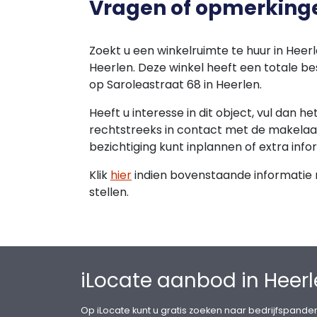
Vragen of opmerking
Servicekosten:
Niet van toepassing.
Huurder dient voor eigen rekening en risi
Zoekt u een winkelruimte te huur in Heer
voor de levering en het verbruik van gas,
Heerlen. Deze winkel heeft een totale be
op Saroleastraat 68 in Heerlen.
Energielabel:
Saroleastraat 68: energielabel C.
Heeft u interesse in dit object, vul dan h
rechtstreeks in contact met de makelaar
Zekerheidstelling:
bezichtiging kunt inplannen of extra info
Een bankgarantie ter grootte van drie 
met de geldende BTW.
Klik
hier
indien bovenstaande informatie ni
stellen.
Huurindexatie:
De huurprijs zal jaarlijks, voor het eers
op basis van de consumentenprijsindex (
Bureau voor de Statistiek (CBS).
iLocate aanbod in Heer
Huurovereenkomst:
De huurovereenkomst zal zijn gebaseerd 
Op iLocate kunt u gratis zoeken naar bedrijfspanden