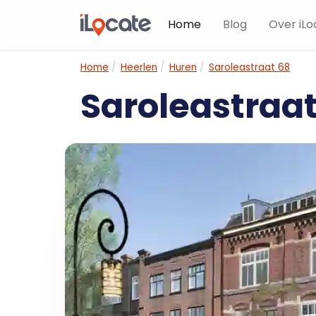
Home
Blog
Over iLo
Home
Heerlen
Huren
Saroleastraat 68
Saroleastraa