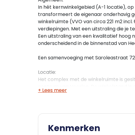
In hét kernwinkelgebied (A-1 locatie), o
transformeert de eigenaar onderhavig 
winkelruimte (VVO van circa 221 m2 incl
verdiepingen. Met een uitstraling die je 
Een uitstraling van een kwalitatief hoog 
onderscheidend in de binnenstad van He
Een samenvoeging met Saroleastraat 72 
Locatie:
Het complex met de winkelruimte is gesi
centrum van Heerlen. De winkelstand in 
+ Lees meer
kenmerkt zich door nagenoeg volledige d
onder meer kleding, schoeisel, telefonie 
Promenade, “Corio Center" en station / M
sinds jaren genoteerd als de beste winkel
het Pancratiusplein gesitueerd, hét hor
Kenmerken
eetgelegenheden.