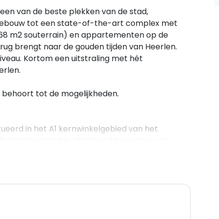
p een van de beste plekken van de stad,
gebouw tot een state-of-the-art complex met
. 68 m2 souterrain) en appartementen op de
terug brengt naar de gouden tijden van Heerlen.
niveau. Kortom een uitstraling met hét
erlen.
behoort tot de mogelijkheden.
tueerd in het A1 kernwinkelgebied van het
de Saroleastraat is uitstekend te noemen en
ekking van landelijke ketens op het gebied van
en verzorging. Door de gunstige ligging tussen de
aankwartier staat dit deel van de Saroleastraat
straat van Heerlen. Verder is op loopafstand is
ecaplein van de stad met voldoende terrassen en