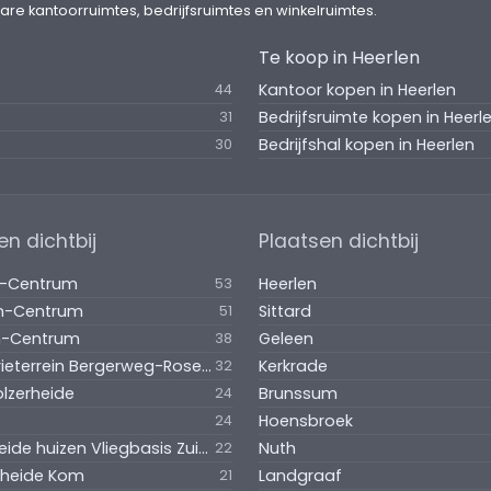
are kantoorruimtes, bedrijfsruimtes en winkelruimtes.
sief de algemene bepalingen.
Te koop in Heerlen
Kantoor kopen in Heerlen
44
 kozijnenstaat. Tijdsindicatie na overleg.
Bedrijfsruimte kopen in Heerl
31
Bedrijfshal kopen in Heerlen
30
erlen starten komen in aanmerking voor een
or ondernemersvragen kan contact opgenomen
5604888, zie ook:
en dichtbij
Plaatsen dichtbij
ernemers.html) .
d-Centrum
Heerlen
53
ies hieraan kunnen geen rechten worden ontleend.
en-Centrum
Sittard
51
n-Centrum
Geleen
38
Industrieterrein Bergerweg-Rosengarten
Kerkrade
32
 samenwerking / bemiddeling met BRCK
lzerheide
Brunssum
24
2057989.
Hoensbroek
24
Verspreide huizen Vliegbasis Zuid-Limburg
Nuth
22
rheide Kom
Landgraaf
21
g nodig bij: