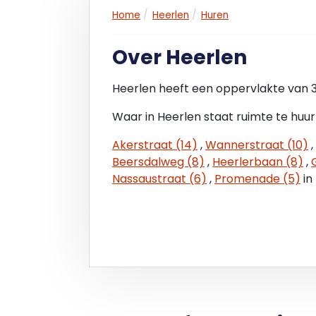
Home
Heerlen
Huren
Frontbreedte:
7 meter.
Over Heerlen
Bestemming:
Heerlen heeft een oppervlakte van 
Detailhandel.
Waar in Heerlen staat ruimte te huur
Het object valt binnen het vigerend bes
januari 1993. Op grond van de planvoorschr
Akerstraat (14)
,
Wannerstraat (10)
,
de gemeente Heerlen te verifiëren of uw b
Beersdalweg (8)
,
Heerlerbaan (8)
,
bestemmingsplan.
Nassaustraat (6)
,
Promenade (5)
in
Informatie inzake gebruiksmogelijkheden e
bij de gemeente of via de website van rui
BTW:
Uitgangspunt is een met BTW belaste huur
voor belaste verhuur gestelde criteria z
voor verhuurder ontstane financiële na