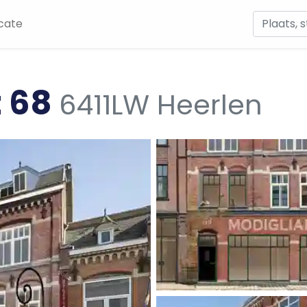
cate
t 68
6411LW Heerlen