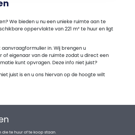
en
co contracten met nutsbedrijven af te sluiten
len? We bieden u nu een unieke ruimte aan te
 water en elektra.
schikbare oppervlakte van 221 m² te huur en ligt
et aanvraagformulier in. Wij brengen u
 of eigenaar van de ruimte zodat u direct een
rmatie kunt opvragen. Deze info niet juist?
maanden huur en servicekosten te vermeerderen
et juist is en u ons hiervan op de hoogte wilt
t 1 jaar na de huuringangsdatum, worden verhoogd
CPI) zoals wordt gepubliceerd door het Centraal
len
op het model zoals is vastgesteld door de Raad
 die te huur of te koop staan.