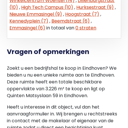
Winkelcentrum Woensel (14)
,
Dillenburgstraat
(10)
,
High Tech Campus (10)
,
Hurksestraat (9)
,
BESCHIKBAAR
Nieuwe Emmasingel (9)
,
Hoogstraat (7)
,
Notariële levering op korte termijn mogelijk.
Kennedyplein (7)
,
Beemdstraat (6)
,
Verkoper heeft ca 1,5 jaar nodig om leeg op te
Emmasingel (6)
in totaal van
0 straten
leveren en wil derhalve deze periode het object
nog terug huren van koper.
KOOPCONDITIES
Vragen of opmerkingen
Koopsom: € 3.300.000,00 Kosten Koper.
Zoekt u een bedrijfshal te koop in Eindhoven? We
Staat: De koopsom is gebaseerd op basis van de
bieden u nu een unieke ruimte aan te Eindhoven.
huidige staat van het object.
Deze ruimte heeft een totale beschikbare
oppervlakte van 3.226 m² te koop en ligt op
Notaris: Door koper nader te bepalen.
Quinten Matsyslaan 59 in Eindhoven.
Overdrachtsbelasting: Van toepassing.
Heeft u interesse in dit object, vul dan het
aanvraagformulier in. Wij brengen u rechtstreeks
Omzetbelasting: Er kan vrij van B.T.W. geleverd
in contact met de makelaar of eigenaar van de
worden.
ruimte zodat u direct een bezichtiging kunt