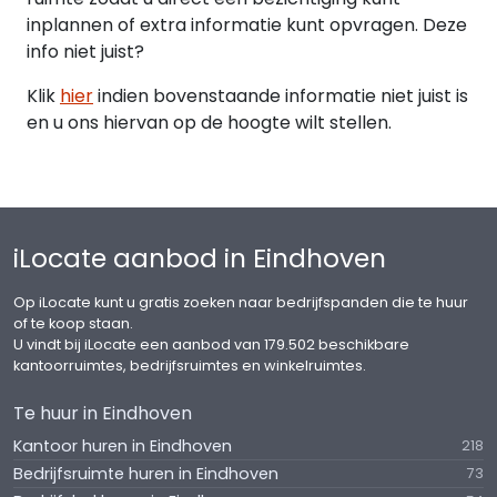
inplannen of extra informatie kunt opvragen. Deze
Bodem: Geen belastende feiten bekend.
info niet juist?
Zekerheidsstelling: Bankgarantie van 10% van de
Klik
hier
indien bovenstaande informatie niet juist is
koopsom te voldoen bij ondertekening van de
en u ons hiervan op de hoogte wilt stellen.
koopovereenkomst.
Beschikbaarheid: Notariële levering op korte
termijn mogelijk. Verkoper heeft ca 1,5 jaar nodig
iLocate aanbod in Eindhoven
om leeg op te leveren en wil derhalve deze
periode het object nog terug huren van koper.
Op iLocate kunt u gratis zoeken naar bedrijfspanden die te huur
of te koop staan.
BESTEMMINGSPLAN (Bedrijf -3 waaronder bedrijf
U vindt bij iLocate een aanbod van 179.502 beschikbare
tot en met categorie 3.1 en specifieke vorm van
kantoorruimtes, bedrijfsruimtes en winkelruimtes.
bedrijf - 3 - 2 zijn toegestaan).
Te huur in Eindhoven
De voor `Bedrijf - 3´ aangewezen gronden zijn
Kantoor huren in Eindhoven
218
bestemd voor:
Bedrijfsruimte huren in Eindhoven
73