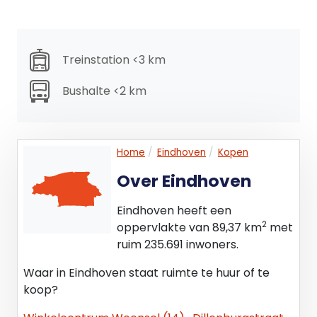
ONDERSCHEIDEND
- Uitstekende verhouding tussen het aantal m²‘s
bedrijfsruimte ten opzichte van het beperkte
Treinstation <3 km
aantal m²’s kantoorruimte;
- Veel stroom (146 kW);
Bushalte <2 km
- Hoekligging;
- Vrijstaand gebouw met eigen identiteit;
- Twee zijden te ontsluiten;
- Ruime daglichttoetreding in expeditieruimte;
Home
Eindhoven
Kopen
- Gevels volledig opgetrokken met metselwerk;
Over Eindhoven
- Buitenterrein ten behoeve van
parkeren/buitenopslag;
Eindhoven heeft een
- Omheind/beveiligd complex;
2
oppervlakte van 89,37 km
met
- Ligging nabij centrum.
ruim 235.691 inwoners.
KADASTRALE GEGEVENS
Waar in Eindhoven staat ruimte te huur of te
Gemeente: Tongelre, Sectie: E, Nummer: 2823,
koop?
Grootte: 5.690 m2