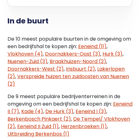
BEDRIJFSRUIMTE
Begane grond 2.986 m2
In de buurt
KANTOORRUIMTE
Begane grond (kantoor) 120 m2
De 10 meest populaire buurten in de omgeving om
Eerste verdieping (kantoor) 120 m2
een bedrijfshal te kopen zijn:
Eeneind (11)
,
Vlokhoven (4)
,
Doornakkers-Oost (3)
,
Hurk (3)
,
Totaal 3.226 m2
Nuenen-Zuid (3)
,
Braakhuizen-Noord (2)
,
Doornakkers-West (2)
,
Irisbuurt (2)
,
Lakerlopen
PARKEERGELEGENHEID
(2)
,
Verspreide huizen ten zuidoosten van Nuenen
13 stuks op eigen terrein + buitenterrein
(2)
UITBREIDINGSMOGELIJKHEDEN
De 9 meest populaire bedrijventerreinen in de
Ja, doch beperkt
omgeving om een bedrijfshal te kopen zijn:
Eeneind
II (7)
,
Kade (4)
,
De Hurk (3)
,
Eeneind I (3)
,
DUURZAAMHEID
Berkenbosch Pinkaert (2)
,
De Tempel/ Vlokhoven
Het dak is verhuurd aan One Solar VIII B.V. en
(2)
,
Eeneind II Zuid (1)
,
Herzenbroeken (1)
,
voorzien van een zonnepanelen systeem.
Uitbreiding Berkenbos (1)