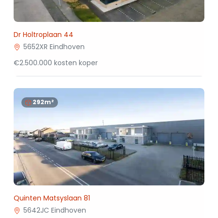
Dr Holtroplaan 44
5652XR Eindhoven
€2.500.000 kosten koper
292m²
Quinten Matsyslaan 81
5642JC Eindhoven