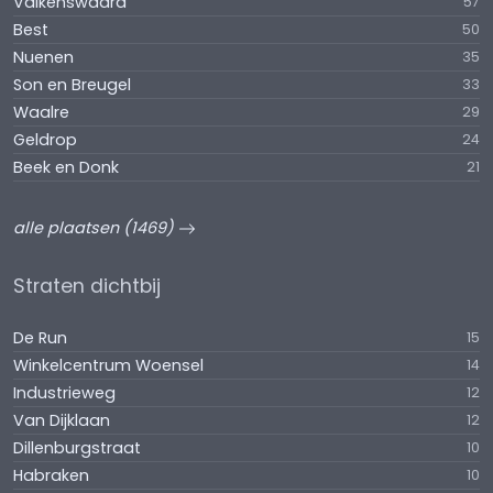
Valkenswaard
57
Best
50
Nuenen
35
Son en Breugel
33
Waalre
29
Geldrop
24
Beek en Donk
21
alle plaatsen (1469)
Straten dichtbij
De Run
15
Winkelcentrum Woensel
14
Industrieweg
12
Van Dijklaan
12
Dillenburgstraat
10
Habraken
10