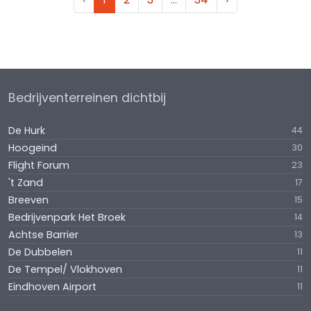
Bedrijventerreinen dichtbij
De Hurk
44
Hoogeind
30
Flight Forum
23
't Zand
17
Breeven
15
Bedrijvenpark Het Broek
14
Achtse Barrier
13
De Dubbelen
11
De Tempel/ Vlokhoven
11
Eindhoven Airport
11