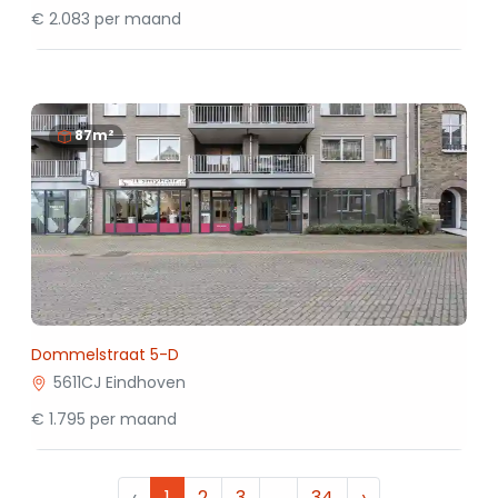
€ 2.083 per maand
87m²
Dommelstraat 5-D
5611CJ Eindhoven
€ 1.795 per maand
‹
1
2
3
…
34
›