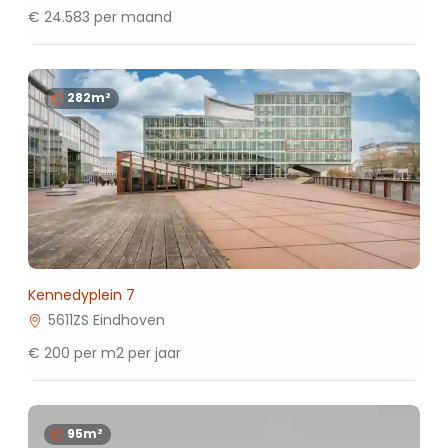
€ 24.583 per maand
282m²
Kennedyplein 7
5611ZS Eindhoven
€ 200 per m2 per jaar
95m²