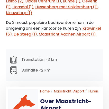
Elsloo (2)
,
Bladel Centrum (1)
,
Bunde (1)
,
Geverik
geschikt zijn voor zowel werkplekken als overleg.
(1)
,
Haasdal (1)
,
Hussenberg met Snijdersberg (1)
,
Er is een volledig ingerichte pantry aanwezig,
Nieuwdorp (1)
voorzieningen voor ICT, opbergruimte en overal
raambekleding. Er wordt gebruik gemaakt van de
De 3 meest populaire bedrijventerreinen in de
centrale toiletten op de begane grond evenals de
omgeving om een kantoor te huren zijn:
Krawinkel
naastgelegen centrale
(6)
,
De Steeg (1)
,
Maastricht Aachen Airport (1)
vergader/presentatieruimte met kantine.
Huurtermijn
5 jaar + 5 jaar
Treinstation <3 km
Datum van oplevering
Bushalte <2 km
In overleg te bepalen.
Opzegtermijn
12 maanden.
Home
Maastricht-Airport
Huren
Over Maastricht-
Opleveringsniveau
Airport
In de huidige staat, waarbij het thans aanwezige