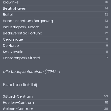
Krawinkel
16
laadpalen met mogelijkheid tot uitbreiding.
Beatrixhaven
14
Beitel
13
Handelscentrum Bergerweg
13
Industriepark-Noord
13
Bedrijvenstad Fortuna
12
Ceramique
11
De Horsel
9
Smitzerveld
8
Kantorenpark Sittard
7
alle bedrijventerreinen (1794)
Buurten dichtbij
Sittard-Centrum
53
Heerlen-Centrum
51
Geleen-Centrum
38