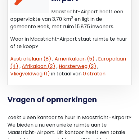
inbouwpakket om niet aan huurder ter
Maastricht-Airport heeft een
beschikking wordt gesteld.
2
oppervlakte van 3,70 km
en ligt in de
gemeente Beek, met ruim 15.875 inwoners.
Huurovereenkomst
Huurovereenkomst op basis van het
Waar in Maastricht-Airport staat ruimte te huur
standaardmodel van de Raad voor Onroerende
of te koop?
zaken (ROZ model 2015) inclusief bijbehorende
Algemene Bepalingen.
Australiëlaan (8)
,
Amerikalaan (5)
,
Europalaan
(4)
,
Afrikalaan (2)
,
Horsterweg (2)
,
Indexering
Vliegveldweg (1)
in totaal van
0 straten
De indexatie vind jaarlijks plaats op basis van de
wijziging van het maandprijsindexcijfer volgens de
consumentenprijsindex (CPI) reeks CPI-Alle
Vragen of opmerkingen
huishoudens (2015=100), gepubliceerd door het
Centraal Bureau voor de Statistiek (CBS).
Zoekt u een kantoor te huur in Maastricht-Airport?
We bieden u nu een unieke ruimte aan te
Zekerheidsstelling
Maastricht-Airport. Dit kantoor heeft een totale
Bankgarantie / waarborgsom ter grootte van 3