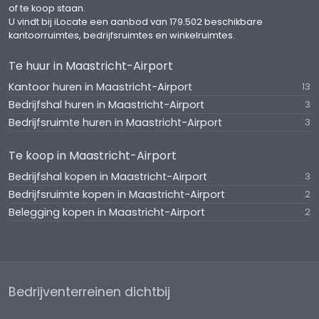
de prachtige zichtlocatie langs de A2 maken dit
of te koop staan.
U vindt bij iLocate een aanbod van 179.502 beschikbare
tot een gewilde vestigingsplek voor bedrijven. De
kantoorruimtes, bedrijfsruimtes en winkelruimtes.
afgelopen jaren hebben zich vele
toonaangevende en internationaal
Te huur in Maastricht-Airport
gerenommeerde bedrijven hier gevestigd,
Kantoor huren in Maastricht-Airport
13
variërend van Open Line tot Boels-Zanders en van
Bedrijfshal huren in Maastricht-Airport
3
Eurocontrol tot Royal Haskoning en Deloitte.
Bedrijfsruimte huren in Maastricht-Airport
3
Bestemming
Te koop in Maastricht-Airport
Het object kent de bestemming 'Bedrijventerrein -
Bedrijfshal kopen in Maastricht-Airport
3
Luchthavengebonden (art. 3)' binnen het
Bedrijfsruimte kopen in Maastricht-Airport
2
vigerende bestemmingsplan Bedrijvenpark
Belegging kopen in Maastricht-Airport
2
Technoport Europe. Voor meer informatie
omtrent de bestemmingsplanmogelijkheden,
verwijzen wij u naar de gemeente Beek.
Parkeren
Bedrijventerreinen dichtbij
Aan de voor en achterzijde is parkeergelegenheid
voor circa 30/40 auto's, inclusief twee elektrische