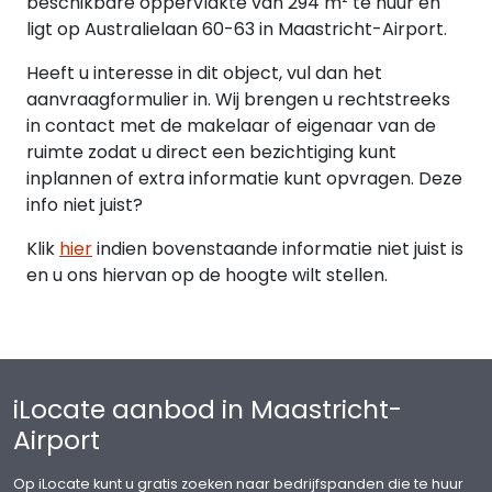
beschikbare oppervlakte van 294 m² te huur en
maanden bruto betalingsverplichting.
ligt op Australielaan 60-63 in Maastricht-Airport.
Energielabel
Heeft u interesse in dit object, vul dan het
Het kantoorgebouw is voorzien van een
aanvraagformulier in. Wij brengen u rechtstreeks
energielabel C.
in contact met de makelaar of eigenaar van de
ruimte zodat u direct een bezichtiging kunt
Collegiaal makelaar
inplannen of extra informatie kunt opvragen. Deze
Dit object wordt op collegiale basis aangeboden
info niet juist?
samen met Boek & Offermans Makelaars.
Klik
hier
indien bovenstaande informatie niet juist is
Ligging
en u ons hiervan op de hoogte wilt stellen.
Het bedrijventerrein Technoport Europe is
centraal gelegen in het hart van de Euregio, direct
naast vliegveld Maastricht-Aachen Airport, en
met een zeer goede bereikbaarheid dankzij een
directe aansluiting op de snelweg A2/E25.
iLocate aanbod in Maastricht-
Het hoogwaardige bedrijventerrein is voorzien van
Airport
het Keurmerk Veilig Ondernemen (en voorzien van
camerabeveiliging), de goede bereikbaarheid en
Op iLocate kunt u gratis zoeken naar bedrijfspanden die te huur