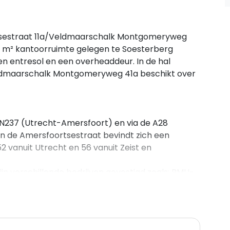
sestraat 11a/Veldmaarschalk Montgomeryweg
00 m² kantoorruimte gelegen te Soesterberg
en entresol en een overheaddeur. In de hal
ldmaarschalk Montgomeryweg 41a beschikt over
e N237 (Utrecht-Amersfoort) en via de A28
an de Amersfoortsestraat bevindt zich een
2 vanuit Utrecht en 56 vanuit Zeist en
jn verschillende bedrijven gevestigd zoals: BMU-
edrijfsterrein heeft een veelheid aan bedrijven van