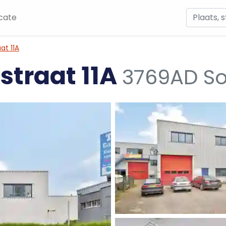
cate
at 11A
straat 11A
3769AD So