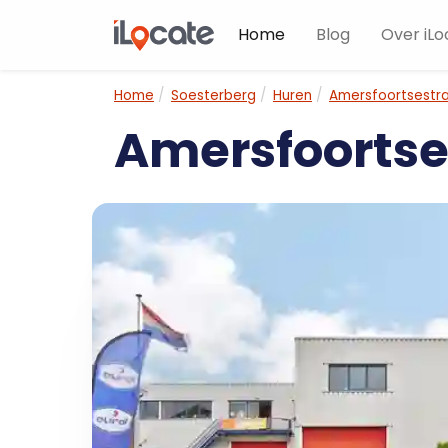
Home
Blog
Over iLo
Home
Soesterberg
Huren
Amersfoortsestra
Amersfoortse