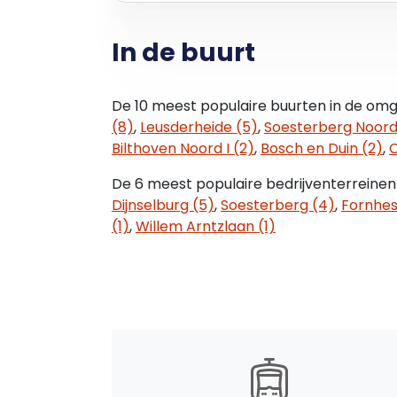
BTW
In de buurt
Uitgangspunt is een met BTW belaste huur
voor belaste verhuur gestelde criteria z
voor verhuurder ontstane financiële na
De 10 meest populaire buurten in de omg
(8)
,
Leusderheide (5)
,
Soesterberg Noord
SERVICEKOSTEN
Bilthoven Noord I (2)
,
Bosch en Duin (2)
,
C
Niet van toepassing.
Huurder dient voor eigen rekening en risi
De 6 meest populaire bedrijventerreinen
voor de levering en het verbruik van gas,
Dijnselburg (5)
,
Soesterberg (4)
,
Fornhes
(1)
,
Willem Arntzlaan (1)
HUURTERMIJN
Huurperiode van 1 jaar.
OPZEGTERMIJN
6 maanden.
HUURBETALING
De totale betalingsverplichting dient pe