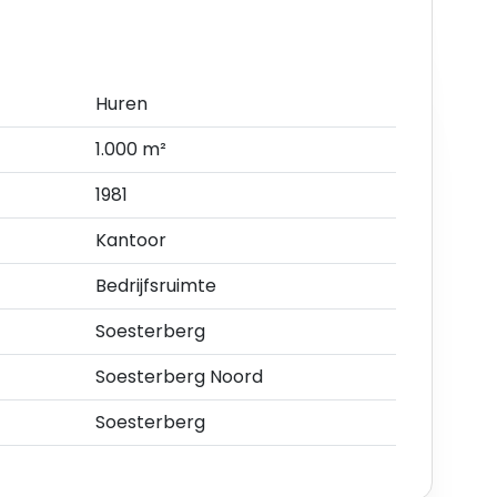
ppervlakte van circa 1.000 m².
Huren
1.000 m²
1981
n als op de openbare weg voldoende
Kantoor
Bedrijfsruimte
Soesterberg
ke gebruiksmogelijkheden en voorschriften is te
Soesterberg Noord
Soesterberg
te vermeerderen met de geldende BTW.