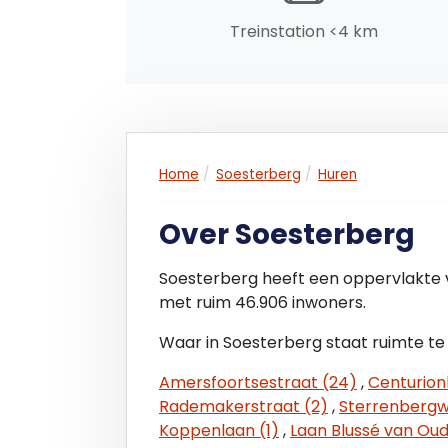
Treinstation <4 km
ZEKERHEIDSTELLING
Een bankgarantie ter grootte van drie 
met de geldende BTW.
HUURINDEXATIE
De huurprijs zal jaarlijks, voor het eers
Home
Soesterberg
Huren
op basis van de consumentenprijsindex (
Bureau voor de Statistiek (CBS).
Over Soesterberg
HUUROVEREENKOMST
Soesterberg heeft een oppervlakte 
De huurovereenkomst zal zijn gebaseerd 
met ruim 46.906 inwoners.
voor Onroerende Zaken (ROZ) 2025, incl
Waar in Soesterberg staat ruimte te
AANVAARDING
Amersfoortsestraat (24)
,
Centurion
In overleg.
Rademakerstraat (2)
,
Sterrenbergw
Koppenlaan (1)
,
Laan Blussé van Oud 