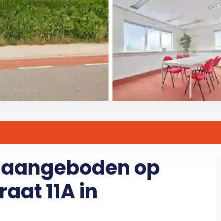
r aangeboden op
aat 11A in