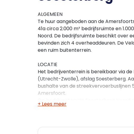
ALGEMEEN
Te huur aangeboden aan de Amersfoort
41a circa 2.000 m² bedrijfsruimte en 1.0
Noord. De bedrijfsruimte beschikt over e
bevinden zich 4 overheaddeuren. De Ve
een ruim buitenterrein.
LOCATIE
Het bedrijventerrein is bereikbaar via d
(Utrecht-Zwolle), afslag Soesterberg. A
bushalte van de streekvervoerbuslijnen 5
Amersfoort.
Op bedrijventerrein Soesterberg Noord zi
+ Lees meer
groep, Steps Fashion, Duchell, etc. Het b
zowel lokale als landelijke signatuur.
VLOEROPPERVLAKTE