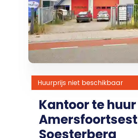
Huurprijs niet beschikbaar
Kantoor te huu
Amersfoortsestr
Soesterberg