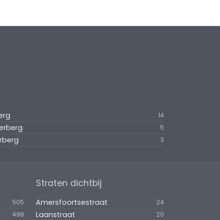
erg
14
terberg
5
erberg
3
Straten dichtbij
Amersfoortsestraat
505
24
Laanstraat
498
20