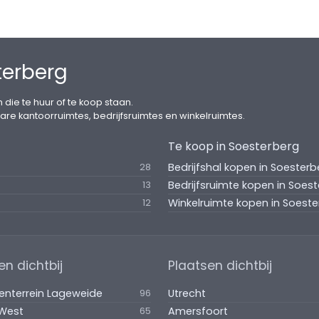
terberg
 die te huur of te koop staan.
are kantoorruimtes, bedrijfsruimtes en winkelruimtes.
Te koop in Soesterberg
Bedrijfshal kopen in Soesterb
28
Bedrijfsruimte kopen in Soes
13
Winkelruimte kopen in Soest
12
en dichtbij
Plaatsen dichtbij
venterrein Lageweide
Utrecht
96
-West
Amersfoort
65