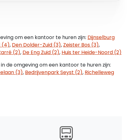
prijs. Indien een huurder niet voldoet aan de
al de huurprijs zodanig worden verhoogd dat het
deel volledig wordt gecompenseerd.
eving om een kantoor te huren zijn:
Dijnselburg
 (4)
,
Den Dolder-Zuid (3)
,
Zeister Bos (3)
,
arré (2)
,
De Eng Zuid (2)
,
Huis ter Heide-Noord (2)
co contracten met nutsbedrijven af te sluiten
 in de omgeving om een kantoor te huren zijn:
 water en elektra.
elaan (3)
,
Bedrijvenpark Seyst (2)
,
Richelleweg
r maand vooruit te worden voldaan.