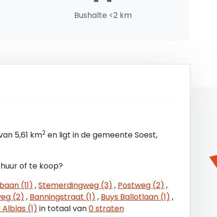
Bushalte <2 km
maanden huur en servicekosten te vermeerderen
t 1 jaar na de huuringangsdatum, worden verhoogd
CPI) zoals wordt gepubliceerd door het Centraal
2
van 5,61 km
en ligt in de gemeente Soest,
op het model zoals is vastgesteld door de Raad
usief de algemene bepalingen.
 huur of te koop?
baan (11)
,
Stemerdingweg (3)
,
Postweg (2)
,
eg (2)
,
Banningstraat (1)
,
Buys Ballotlaan (1)
,
Alblas (1)
in totaal van
0 straten