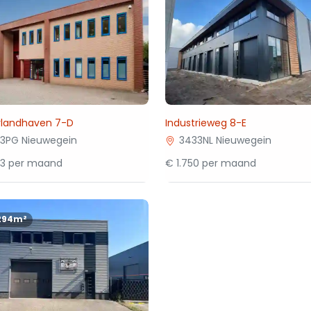
rlandhaven 7-D
Industrieweg 8-E
3PG Nieuwegein
3433NL Nieuwegein
83 per maand
€ 1.750 per maand
294m²