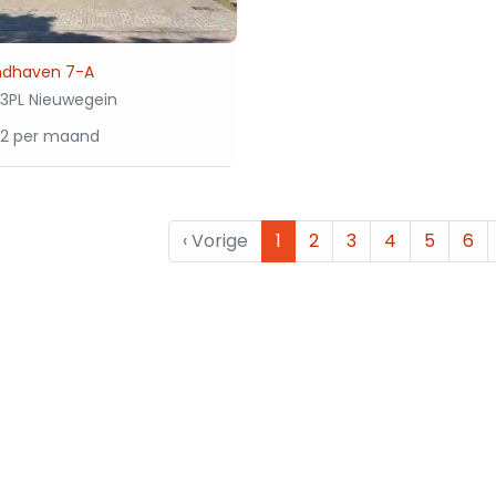
ndhaven 7-A
3PL Nieuwegein
42 per maand
‹
Vorige
1
2
3
4
5
6