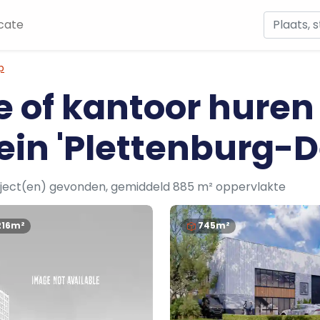
cate
p
e of kantoor huren
ein 'Plettenburg-D
ject(en) gevonden, gemiddeld 885 m² oppervlakte
216m²
745m²