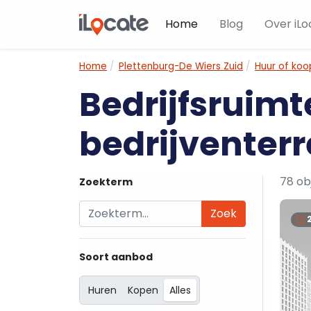
Home
Blog
Over iLo
Home
Plettenburg-De Wiers Zuid
Huur of koo
Bedrijfsruimt
bedrijventerr
78 ob
Zoekterm
Zoek
Soort aanbod
Huren
Kopen
Alles