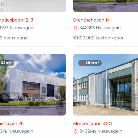
medesbaan 12-8
Drenthehaven 14
9ME Nieuwegein
3433PB Nieuwegein
83 per maand
€800.000 kosten koper
732m²
294m²
hehaven 26
Marconibaan 42O
3PB Nieuwegein
3439MS Nieuwegein