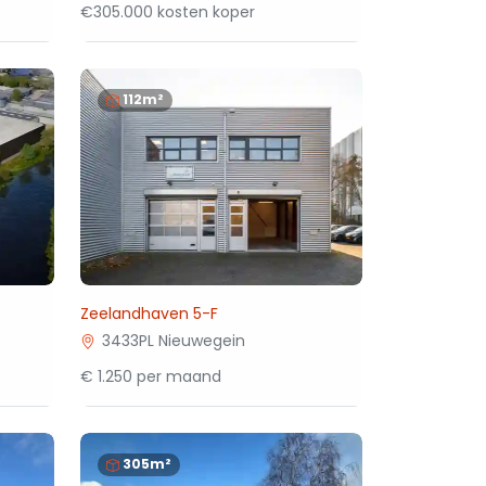
€305.000 kosten koper
112m²
Zeelandhaven 5-F
3433PL Nieuwegein
€ 1.250 per maand
305m²