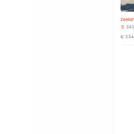
Zeela
343
€ 3.5