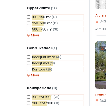
Oppervlakte
(12)
Archi
100-250 m²
(17)
343
250-500 m²
(17)
€ 2.0
500-750 m²
(15)
Meer
Gebruiksdoel
(9)
Bedrijfsruimte
(41)
Bedrijfshal
(31)
Kantoor
(29)
Meer
Bouwperiode
(11)
Drent
1981 tot 1990
(28)
343
2001 tot 2010
(21)