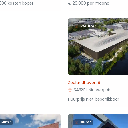
500 kosten koper
€ 29.000 per maand
17500m²
Zeelandhaven 8
3433PL Nieuwegein
Huurprijs niet beschikbaar
258m²
148m²