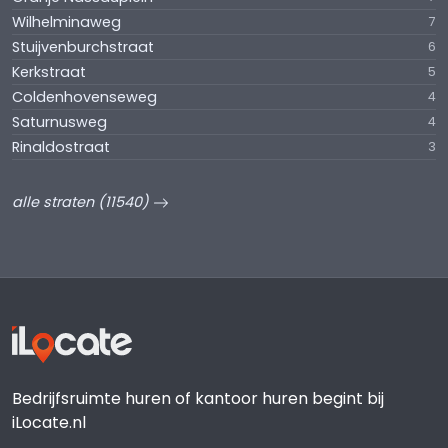
Wilhelminaweg
7
Stuijvenburchstraat
6
Kerkstraat
5
Coldenhovenseweg
4
Saturnusweg
4
Rinaldostraat
3
alle straten (11540)
Bedrijfsruimte huren of kantoor huren begint bij
iLocate.nl