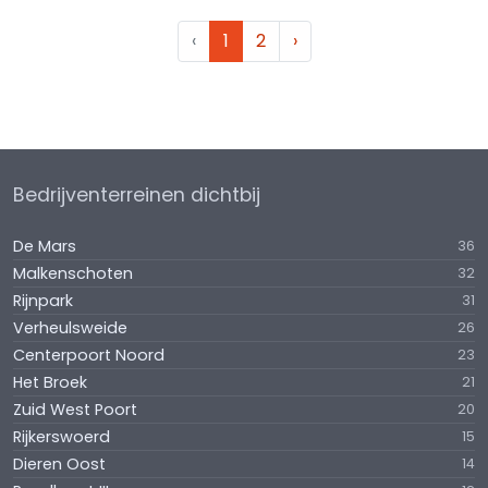
‹
1
2
›
Bedrijventerreinen dichtbij
De Mars
36
Malkenschoten
32
Rijnpark
31
Verheulsweide
26
Centerpoort Noord
23
Het Broek
21
Zuid West Poort
20
Rijkerswoerd
15
Dieren Oost
14