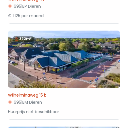
6951BP Dieren
€ 1.125 per maand
392m²
Wilhelminaweg 15 b
6951BM Dieren
Huurprijs niet beschikbaar