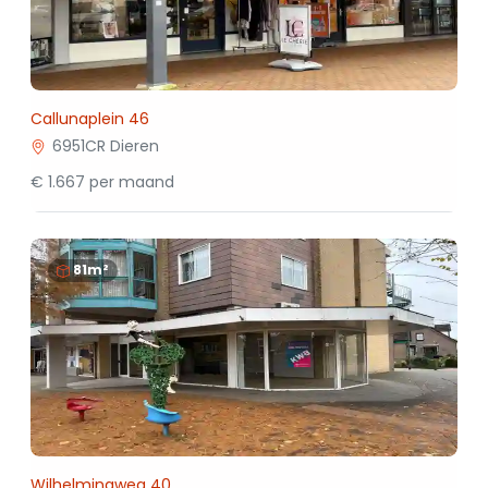
Callunaplein 46
6951CR Dieren
€ 1.667 per maand
81m²
Wilhelminaweg 40