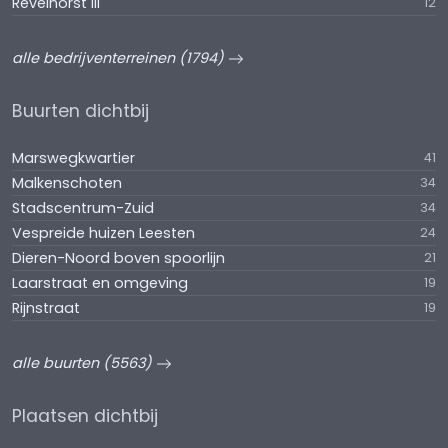
Revelhorst III
12
alle bedrijventerreinen (1794)
Buurten dichtbij
Marswegkwartier
41
Malkenschoten
34
Stadscentrum-Zuid
34
Vespreide huizen Leesten
24
Dieren-Noord boven spoorlijn
21
Laarstraat en omgeving
19
Rijnstraat
19
alle buurten (5563)
Plaatsen dichtbij