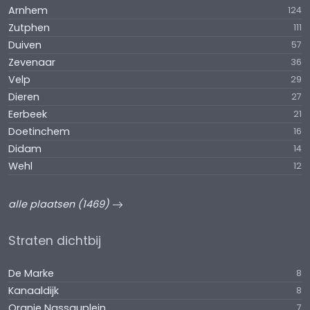
Arnhem
124
Zutphen
111
Duiven
57
Zevenaar
36
Velp
29
Dieren
27
Eerbeek
21
Doetinchem
16
Didam
14
Wehl
12
alle plaatsen (1469)
Straten dichtbij
De Marke
8
Kanaaldijk
8
Oranje Nassauplein
7