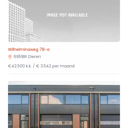
Wilhelminaweg 78-a
6951BR Dieren
€42.500 k.k. / € 3.542 per maand