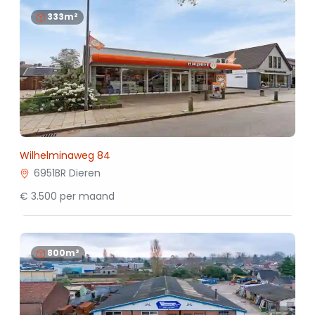
333m²
Wilhelminaweg 84
6951BR Dieren
€ 3.500 per maand
800m²