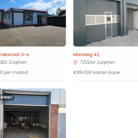
rakstraat 3-a
Marsweg 42
2BZ Zutphen
7202AV Zutphen
00 per maand
€89.000 kosten koper
204m²