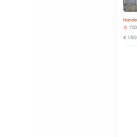
Handel
720
€ 1.15