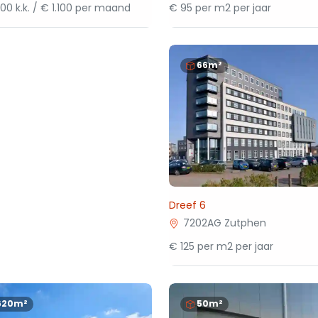
00 k.k. / € 1.100 per maand
€ 95 per m2 per jaar
66m²
Dreef 6
7202AG Zutphen
€ 125 per m2 per jaar
620m²
50m²