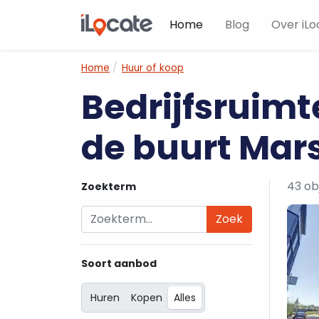
Home
Blog
Over iLo
Home
Huur of koop
Bedrijfsruimt
de buurt Mar
43 ob
Zoekterm
Zoek
Soort aanbod
Huren
Kopen
Alles