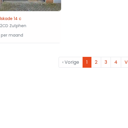
skade 14 c
2CD Zutphen
0 per maand
‹
Vorige
1
2
3
4
V