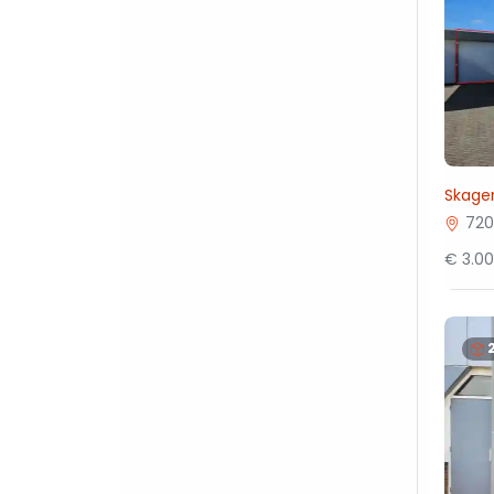
Skager
720
€ 3.0