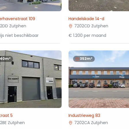
erhavenstraat 109
Handelskade 14-d
2DD Zutphen
7202CD Zutphen
ijs niet beschikbaar
€ 1.200 per maand
140m²
352m²
raat 5
Industrieweg 83
2BE Zutphen
7202CA Zutphen