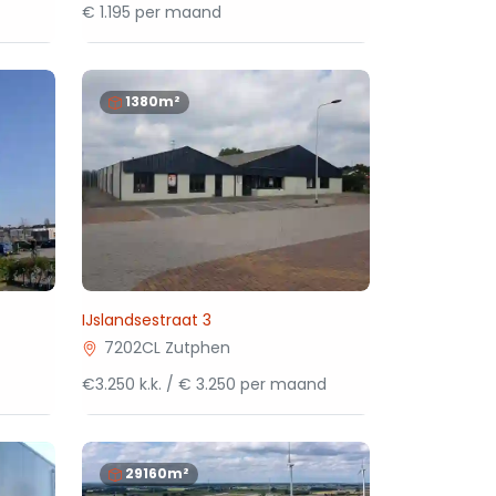
€ 1.195 per maand
1380m²
IJslandsestraat 3
7202CL Zutphen
€3.250 k.k. / € 3.250 per maand
29160m²