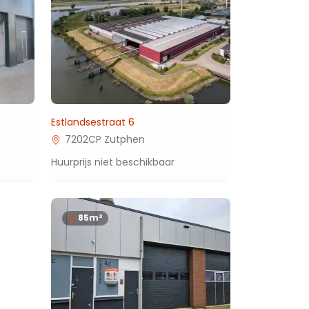
Estlandsestraat 6
7202CP Zutphen
Huurprijs niet beschikbaar
85m²