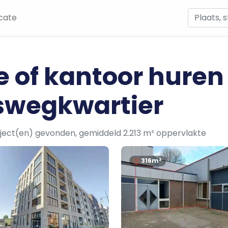
cate
e of kantoor huren
swegkwartier
ject(en) gevonden, gemiddeld 2.213 m² oppervlakte
316m²