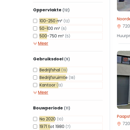
Oppervlakte
(12)
Noord
100-250 m²
(12)
720
50-100 m²
(6)
Huurpr
500-750 m²
(5)
Meer
Gebruiksdoel
(9)
Bedrijfshal
(19)
Bedrijfsruimte
(18)
Kantoor
(13)
Meer
Bouwperiode
(11)
Paapst
Na 2020
(10)
720
1971 tot 1980
(7)