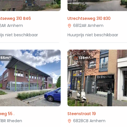
htseweg 310 B46
Utrechtseweg 310 B30
2AR Arnhem
6812AR Arnhem
ijs niet beschikbaar
Huurprijs niet beschikbaar
355m²
139m²
eg 55 .
Steenstraat 19
1BR Rheden
6828CB Arnhem