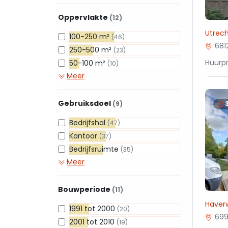
Oppervlakte
(12)
Utrec
100-250 m²
(46)
681
250-500 m²
(23)
Huurpr
50-100 m²
(10)
Meer
Gebruiksdoel
(9)
Bedrijfshal
(47)
Kantoor
(37)
Bedrijfsruimte
(35)
Meer
Bouwperiode
(11)
Haverw
1991 tot 2000
(20)
699
2001 tot 2010
(19)