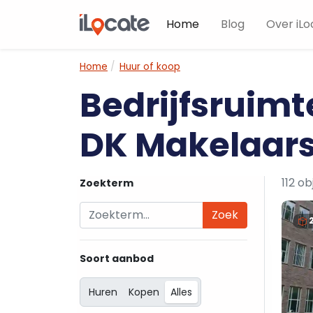
Home
Blog
Over iLo
Home
Huur of koop
Bedrijfsruim
DK Makelaar
112 o
Zoekterm
Zoek
Soort aanbod
Huren
Kopen
Alles