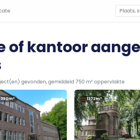
cate
te of kantoor aang
s
bject(en) gevonden, gemiddeld 750 m² oppervlakte
2350m²
1372m²