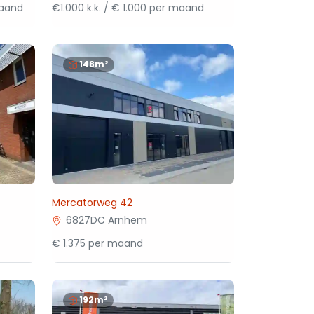
maand
€1.000 k.k. / € 1.000 per maand
148m²
Mercatorweg 42
6827DC Arnhem
€ 1.375 per maand
192m²