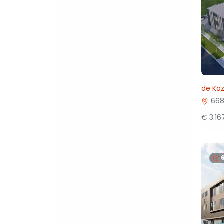
de Ka
66
€ 3.1