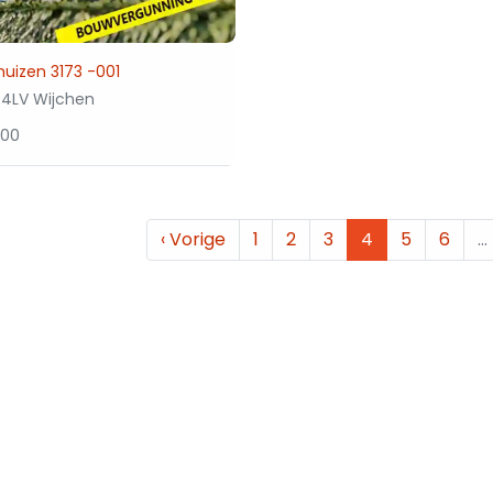
rhuizen 3173 -001
4LV Wijchen
000
‹
Vorige
1
2
3
4
5
6
…