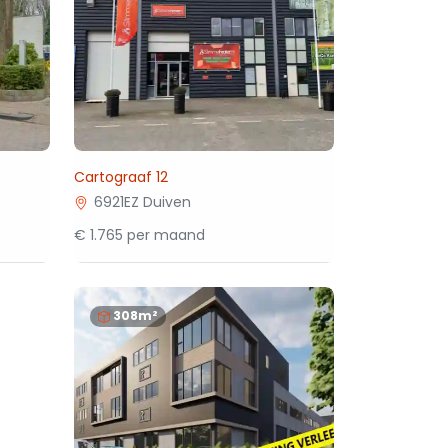
Cartograaf 12
6921EZ Duiven
€ 1.765 per maand
308m²