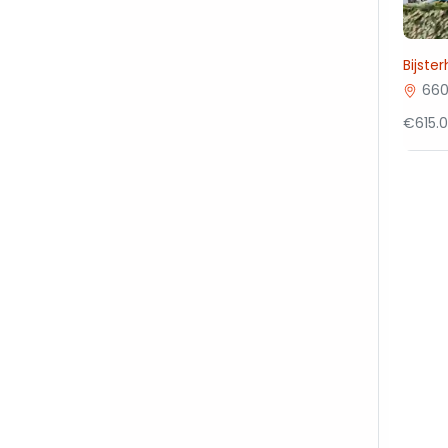
Bijste
660
€615.