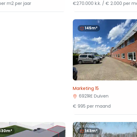
per m2 per jaar
€270.000 k.k. / € 2.000 per 
145m²
Marketing 15
6921RE Duiven
€ 995 per maand
430m²
143m²