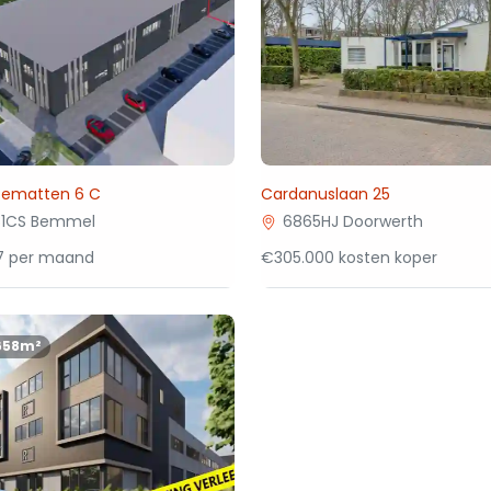
zematten 6 C
Cardanuslaan 25
81CS Bemmel
6865HJ Doorwerth
67 per maand
€305.000 kosten koper
658m²