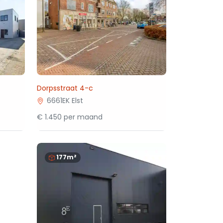
Dorpsstraat 4-c
6661EK Elst
€ 1.450 per maand
177m²