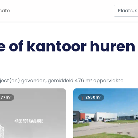
cate
e of kantoor huren
ject(en) gevonden, gemiddeld 476 m² oppervlakte
677m²
2550m²