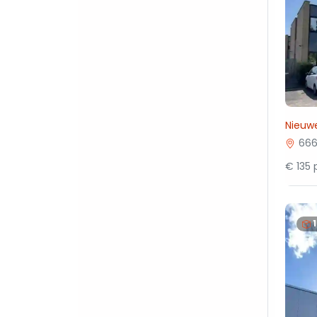
Nieuw
666
€ 135 