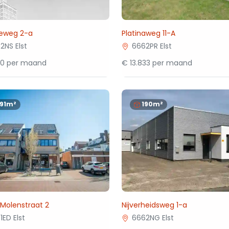
ieweg 2-a
Platinaweg 11-A
2NS Elst
6662PR Elst
00 per maand
€ 13.833 per maand
191m²
190m²
 Molenstraat 2
Nijverheidsweg 1-a
1ED Elst
6662NG Elst