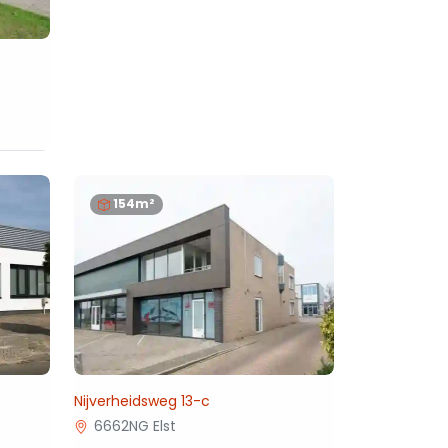
154m²
Nijverheidsweg 13-c
6662NG Elst