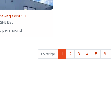
rieweg Oost 5-B
2NE Elst
00 per maand
‹
Vorige
1
2
3
4
5
6