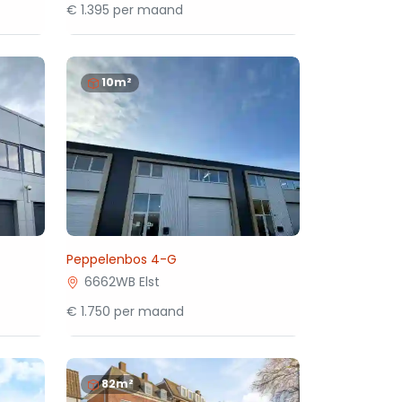
€ 1.395 per maand
10m²
Peppelenbos 4-G
6662WB Elst
€ 1.750 per maand
82m²