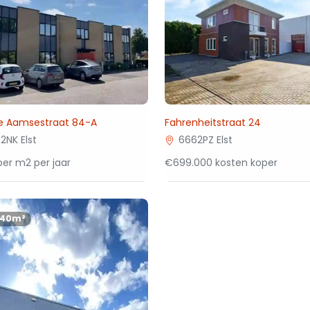
e Aamsestraat 84-A
Fahrenheitstraat 24
2NK Elst
6662PZ Elst
per m2 per jaar
€699.000 kosten koper
140m²