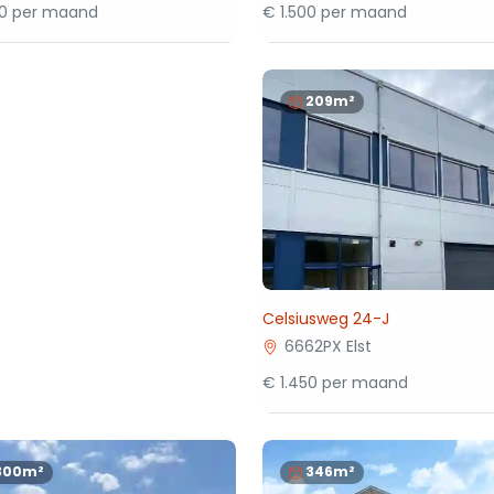
50 per maand
€ 1.500 per maand
209m²
Celsiusweg 24-J
6662PX Elst
€ 1.450 per maand
300m²
346m²