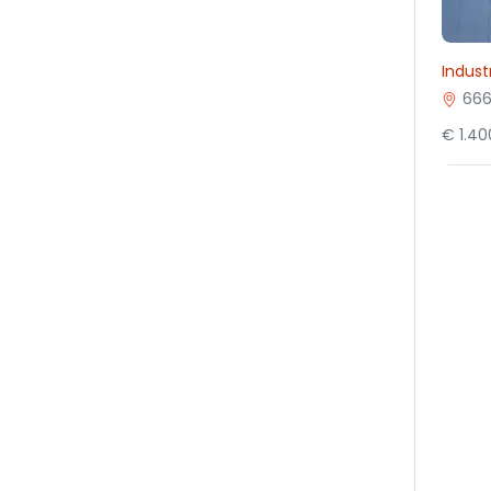
Indust
666
€ 1.4