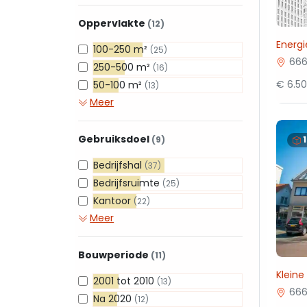
Oppervlakte
(12)
Energ
100-250 m²
(25)
666
250-500 m²
(16)
€ 6.5
50-100 m²
(13)
Meer
Gebruiksdoel
(9)
Bedrijfshal
(37)
Bedrijfsruimte
(25)
Kantoor
(22)
Meer
Bouwperiode
(11)
Kleine
2001 tot 2010
(13)
666
Na 2020
(12)