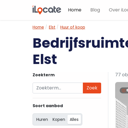
Home
Blog
Over iLo
Home
Elst
Huur of koop
Bedrijfsruimt
Elst
77 ob
Zoekterm
Zoek
Soort aanbod
Huren
Kopen
Alles