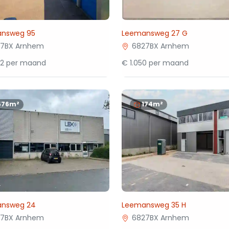
nsweg 95
Leemansweg 27 G
27BX Arnhem
6827BX Arnhem
92 per maand
€ 1.050 per maand
576m²
174m²
nsweg 24
Leemansweg 35 H
27BX Arnhem
6827BX Arnhem