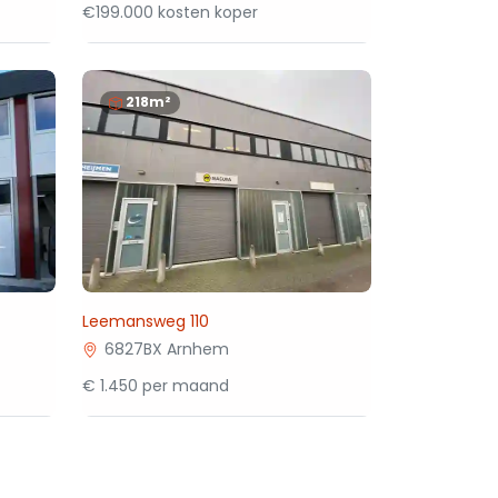
€199.000 kosten koper
218m²
Leemansweg 110
6827BX Arnhem
€ 1.450 per maand