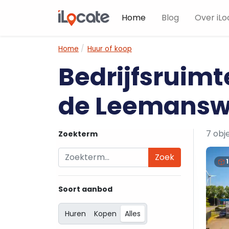
Home
Blog
Over iLo
Home
Huur of koop
Bedrijfsruimt
de Leemans
7 obj
Zoekterm
Zoek
Soort aanbod
Huren
Kopen
Alles