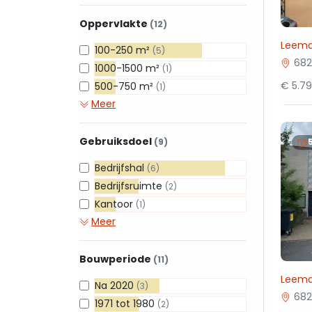
Oppervlakte
(12)
Leema
100-250 m²
(5)
68
1000-1500 m²
(1)
€ 5.7
500-750 m²
(1)
Meer
Gebruiksdoel
(9)
Bedrijfshal
(6)
Bedrijfsruimte
(2)
Kantoor
(1)
Meer
Bouwperiode
(11)
Leema
Na 2020
(3)
68
1971 tot 1980
(2)