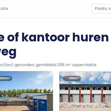
cate
e of kantoor huren
weg
ect(en) gevonden, gemiddeld 358 m² oppervlakte
1061m²
148m²