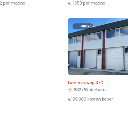
92 per maand
€ 1.650 per maand
198m²
Leemansweg 37D
6827BX Arnhem
€199.000 kosten koper