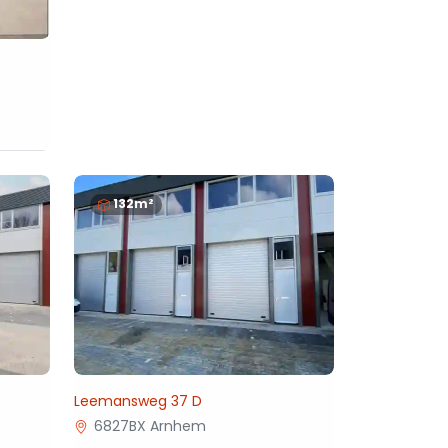
132m²
Leemansweg 37 D
6827BX Arnhem