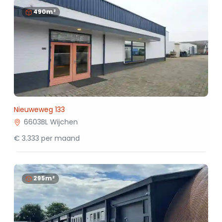
490m²
Nieuweweg 133
6603BL Wijchen
€ 3.333 per maand
295m²