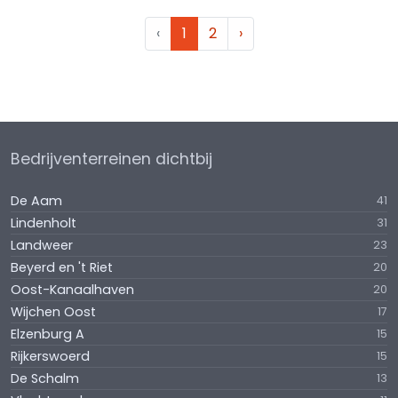
‹
1
2
›
Bedrijventerreinen dichtbij
De Aam
41
Lindenholt
31
Landweer
23
Beyerd en 't Riet
20
Oost-Kanaalhaven
20
Wijchen Oost
17
Elzenburg A
15
Rijkerswoerd
15
De Schalm
13