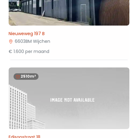
Nieuweweg 197 B
6603BM Wijchen
€ 1.600 per maand
2510m²
Edisonstraat 18