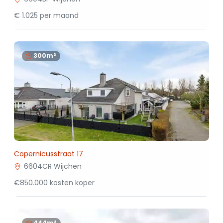
€ 1.025 per maand
300m²
Copernicusstraat 17
6604CR Wijchen
€850.000 kosten koper
444m²