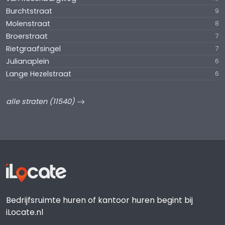
Burchtstraat
9
Molenstraat
8
Broerstraat
7
Rietgraafsingel
7
Julianaplein
6
Lange Hezelstraat
6
alle straten (11540)
Bedrijfsruimte huren of kantoor huren begint bij
iLocate.nl