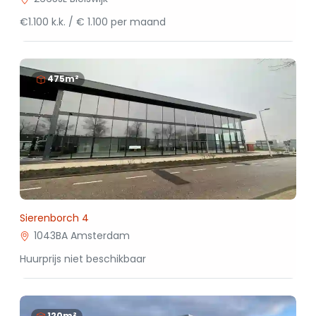
€1.100 k.k. / € 1.100 per maand
475m²
Sierenborch 4
1043BA Amsterdam
Huurprijs niet beschikbaar
120m²