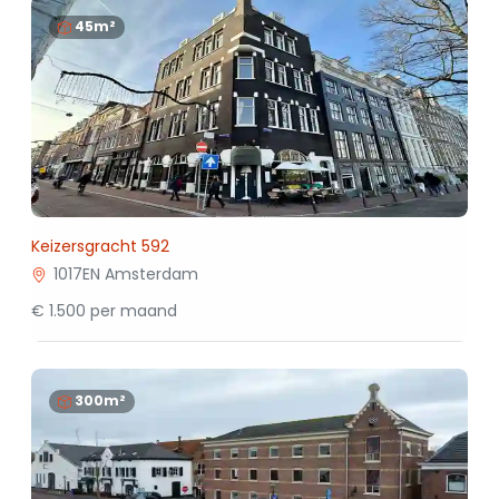
45m²
Keizersgracht 592
1017EN Amsterdam
€ 1.500 per maand
300m²