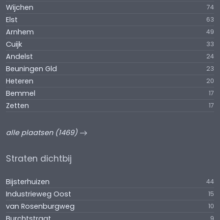
Wijchen
74
Elst
63
Arnhem
49
Cuijk
33
Andelst
24
Beuningen Gld
23
Heteren
20
Bemmel
17
Zetten
17
alle plaatsen (1469)
Straten dichtbij
Bijsterhuizen
44
Industrieweg Oost
15
van Rosenburgweg
10
Burchtstraat
9