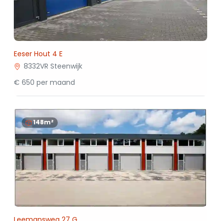
Eeser Hout 4 E
8332VR Steenwijk
€ 650 per maand
148m²
Leemansweg 27 G