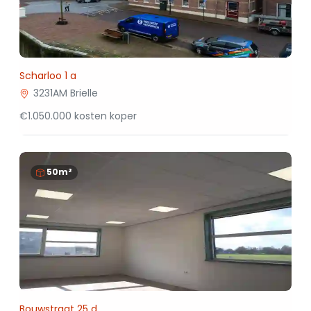
Scharloo 1 a
3231AM Brielle
€1.050.000 kosten koper
50m²
Bouwstraat 25 d