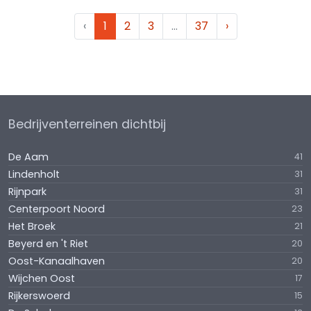
‹
1
2
3
…
37
›
Bedrijventerreinen dichtbij
De Aam
41
Lindenholt
31
Rijnpark
31
Centerpoort Noord
23
Het Broek
21
Beyerd en 't Riet
20
Oost-Kanaalhaven
20
Wijchen Oost
17
Rijkerswoerd
15