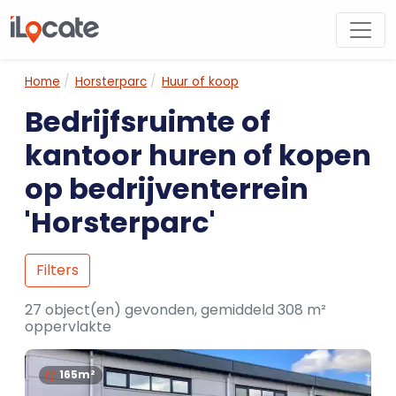
Home
Horsterparc
Huur of koop
Bedrijfsruimte of
kantoor huren of kopen
op bedrijventerrein
'Horsterparc'
Filters
27 object(en) gevonden, gemiddeld 308 m²
oppervlakte
165m²