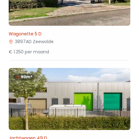
Wagonette 5 D
3897AD Zeewolde
€ 1.250 per maand
90m²
Jachtwagen 49 D