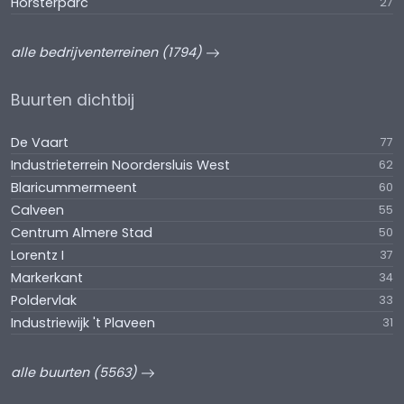
Horsterparc
27
alle bedrijventerreinen (1794)
Buurten dichtbij
De Vaart
77
Industrieterrein Noordersluis West
62
Blaricummermeent
60
Calveen
55
Centrum Almere Stad
50
Lorentz I
37
Markerkant
34
Poldervlak
33
Industriewijk 't Plaveen
31
alle buurten (5563)