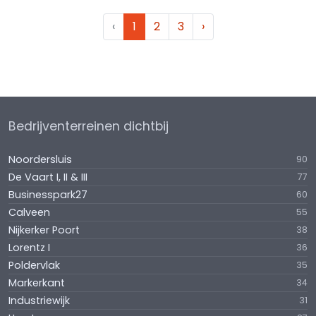
‹
1
2
3
›
Bedrijventerreinen dichtbij
Noordersluis
90
De Vaart I, II & III
77
Businesspark27
60
Calveen
55
Nijkerker Poort
38
Lorentz I
36
Poldervlak
35
Markerkant
34
Industriewijk
31