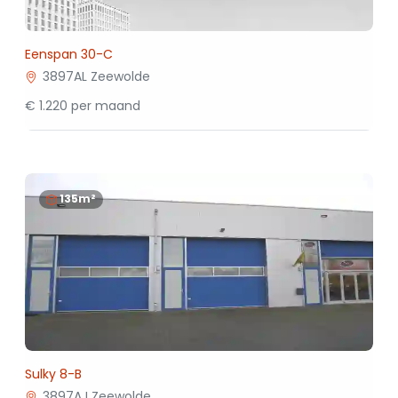
Eenspan 30-C
3897AL Zeewolde
€ 1.220 per maand
135m²
Sulky 8-B
3897AJ Zeewolde