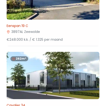
Eenspan 19 C
3897AL Zeewolde
€248.000 k.k. / € 1.325 per maand
262m²
Cavalier 34