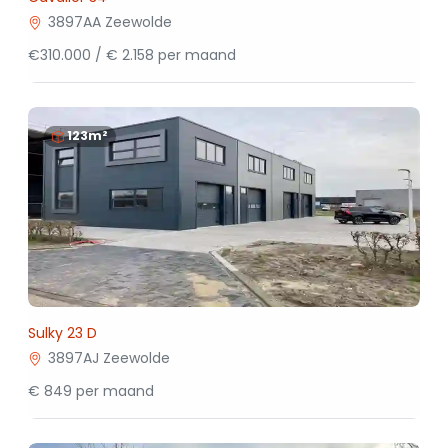
3897AA Zeewolde
€310.000 / € 2.158 per maand
123m²
Sulky 23 D
3897AJ Zeewolde
€ 849 per maand