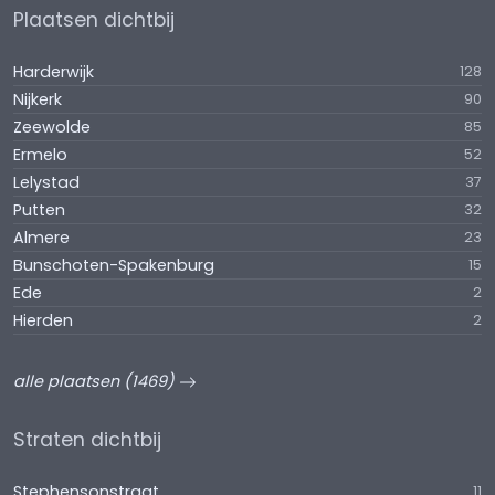
Plaatsen dichtbij
Harderwijk
128
Nijkerk
90
Zeewolde
85
Ermelo
52
Lelystad
37
Putten
32
Almere
23
Bunschoten-Spakenburg
15
Ede
2
Hierden
2
alle plaatsen (1469)
Straten dichtbij
Stephensonstraat
11