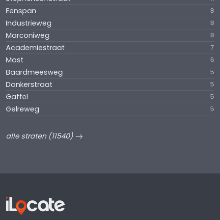
Eenspan
8
Industrieweg
8
Marconiweg
8
Academiestraat
7
Mast
6
Baardmeesweg
5
Donkerstraat
5
Gaffel
5
Gelreweg
5
alle straten (11540)