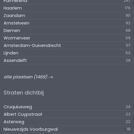
Purmerend
247
Haarlem
176
Zaandam
161
Amstelveen
92
Diemen
68
Wormerveer
59
Amsterdam-Duivendrecht
57
Lijnden
52
Assendelft
29
alle plaatsen (1469)
Straten dichtbij
Cruquiusweg
24
Albert Cuypstraat
23
Asterweg
22
Nieuwezijds Voorburgwal
18