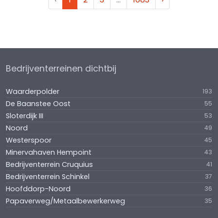
Bedrijventerreinen dichtbij
Waarderpolder
193
De Baanstee Oost
55
Sloterdijk III
53
Noord
49
Westerspoor
45
Minervahaven Hempoint
43
Bedrijventerrein Cruquius
41
Bedrijventerrein Schinkel
37
Hoofddorp-Noord
36
Papaverweg/Metaalbewerkerweg
35