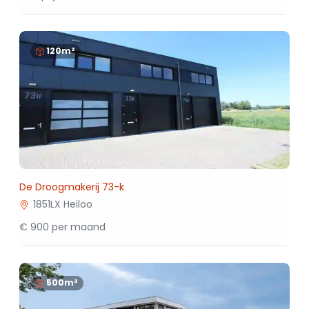
120m²
De Droogmakerij 73-k
1851LX Heiloo
€ 900 per maand
500m²