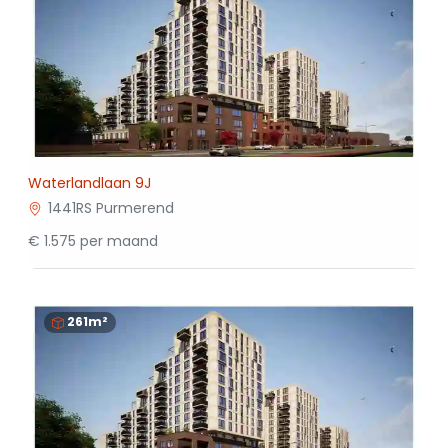
Waterlandlaan 9J
1441RS Purmerend
€ 1.575 per maand
261m²