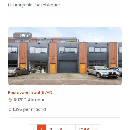
Huurprijs niet beschikbaar
58m²
Bestevaerstraat 67-D
1812PC Alkmaar
€ 1.395 per maand
‹
1
2
3
…
1083
›