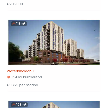
€285.000
118m²
Waterlandlaan 1B
1441RS Purmerend
€ 1.725 per maand
108m²