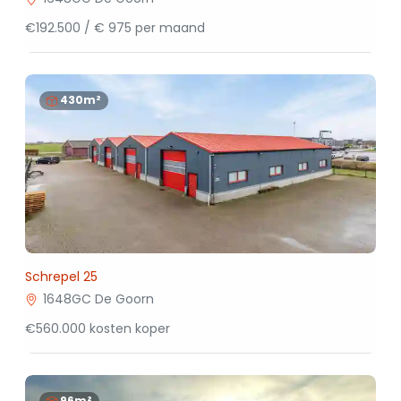
€192.500 / € 975 per maand
430m²
Schrepel 25
1648GC De Goorn
€560.000 kosten koper
96m²