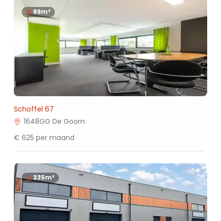
99m²
Schoffel 67
1648GG De Goorn
€ 625 per maand
335m²