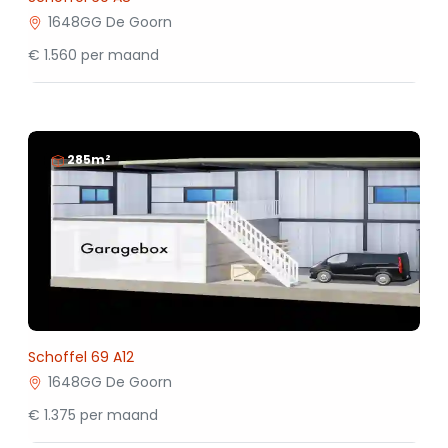
1648GG De Goorn
€ 1.560 per maand
285m²
Schoffel 69 A12
1648GG De Goorn
€ 1.375 per maand