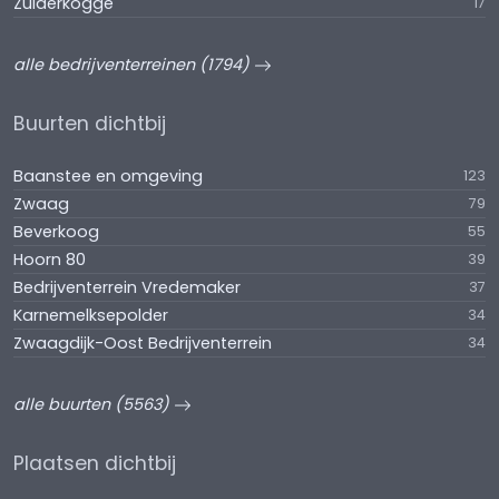
Zuiderkogge
17
alle bedrijventerreinen (1794)
Buurten dichtbij
Baanstee en omgeving
123
Zwaag
79
Beverkoog
55
Hoorn 80
39
Bedrijventerrein Vredemaker
37
Karnemelksepolder
34
Zwaagdijk-Oost Bedrijventerrein
34
alle buurten (5563)
Plaatsen dichtbij