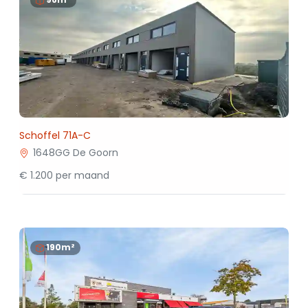
Schoffel 71A-C
1648GG De Goorn
€ 1.200 per maand
190m²