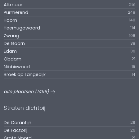
Alkmaar
251
Purmerend
248
Hoorn
140
Heerhugowaard
114
Zwaag
108
De Goorn
38
Edam
36
Obdam
21
Nibbixwoud
15
Broek op Langedijk
14
alle plaatsen (1469)
Straten dichtbij
De Corantijn
29
De Factorij
26
Grote Noord
21