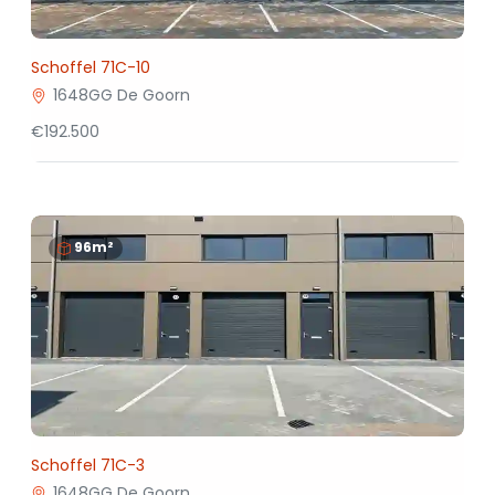
Schoffel 71C-10
1648GG De Goorn
€192.500
96m²
Schoffel 71C-3
1648GG De Goorn