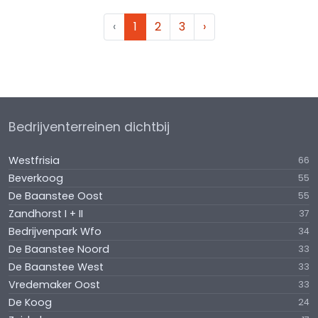
‹
1
2
3
›
Bedrijventerreinen dichtbij
Westfrisia
66
Beverkoog
55
De Baanstee Oost
55
Zandhorst I + II
37
Bedrijvenpark Wfo
34
De Baanstee Noord
33
De Baanstee West
33
Vredemaker Oost
33
De Koog
24