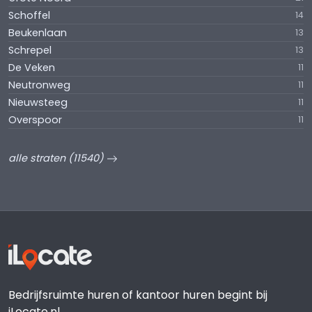
Schoffel
14
Beukenlaan
13
Schrepel
13
De Veken
11
Neutronweg
11
Nieuwsteeg
11
Overspoor
11
alle straten (11540)
Bedrijfsruimte huren of kantoor huren begint bij
iLocate.nl