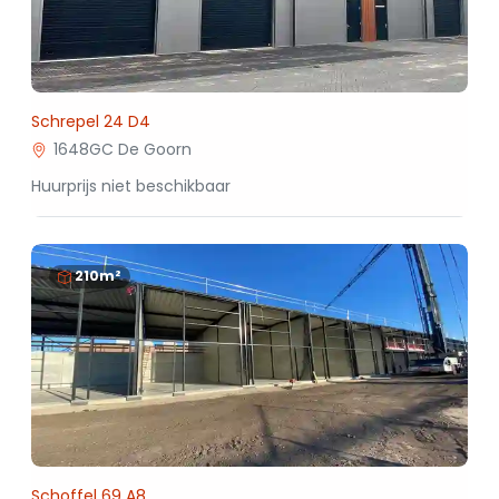
Schrepel 24 D4
1648GC De Goorn
Huurprijs niet beschikbaar
210m²
Schoffel 69 A8