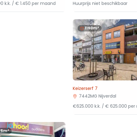
0 k.k. / € 1.450 per maand
Huurprijs niet beschikbaar
1190m²
Keizerserf 7
7442MG Nijverdal
€625.000 k.k. / € 625.000 pe
95m²