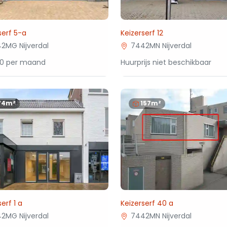
serf 5-a
Keizerserf 12
2MG Nijverdal
7442MN Nijverdal
00 per maand
Huurprijs niet beschikbaar
74m²
157m²
erf 1 a
Keizerserf 40 a
2MG Nijverdal
7442MN Nijverdal