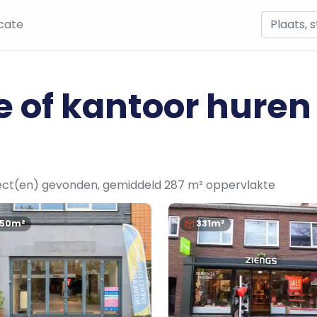
cate
e of kantoor huren
ect(en) gevonden, gemiddeld 287 m² oppervlakte
150m²
331m²