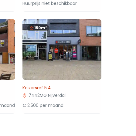
Huurprijs niet beschikbaar
150m²
Keizerserf 5 A
7442MG Nijverdal
r maand
€ 2.500 per maand