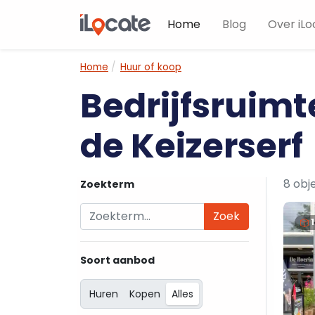
Home
Blog
Over iLo
Home
Huur of koop
Bedrijfsruimt
de Keizerserf
8 obj
Zoekterm
Zoek
Soort aanbod
Huren
Kopen
Alles