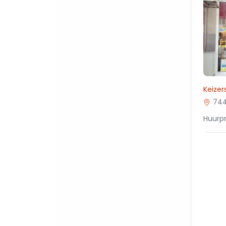
Keizer
744
Huurpr