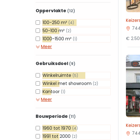
Oppervlakte
(12)
Keizer
100-250 m²
(4)
744
50-100 m²
(2)
€ 2.5
1000-1500 m²
(1)
Meer
Gebruiksdoel
(9)
Winkelruimte
(5)
Winkel met showroom
(2)
Kantoor
(1)
Meer
Bouwperiode
(11)
Keizers
1960 tot 1970
(4)
744
1991 tot 2000
(2)