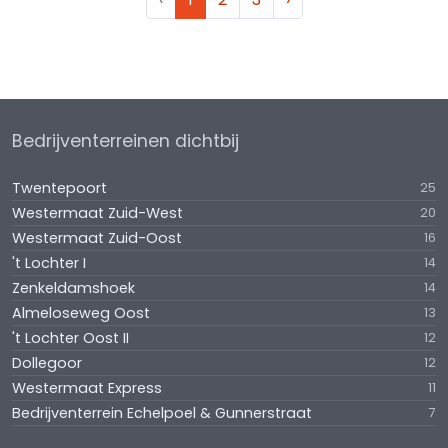
Bedrijventerreinen dichtbij
Twentepoort
25
Westermaat Zuid-West
20
Westermaat Zuid-Oost
16
't Lochter I
14
Zenkeldamshoek
14
Almeloseweg Oost
13
't Lochter Oost II
12
Dollegoor
12
Westermaat Express
11
Bedrijventerrein Echelpoel & Gunnerstraat
7