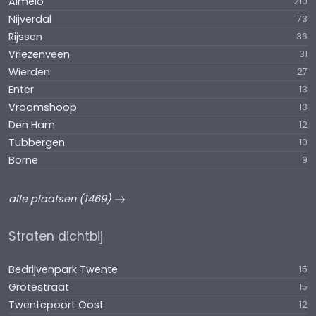
Almelo
210
Nijverdal
73
Rijssen
36
Vriezenveen
31
Wierden
27
Enter
13
Vroomshoop
13
Den Ham
12
Tubbergen
10
Borne
9
alle plaatsen (1469)
Straten dichtbij
Bedrijvenpark Twente
15
Grotestraat
15
Twentepoort Oost
12