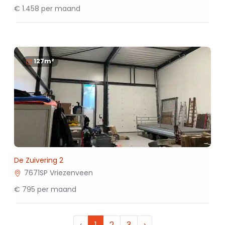
€ 1.458 per maand
127m²
De Zuivering 2
7671SP Vriezenveen
€ 795 per maand
‹
1
2
3
›