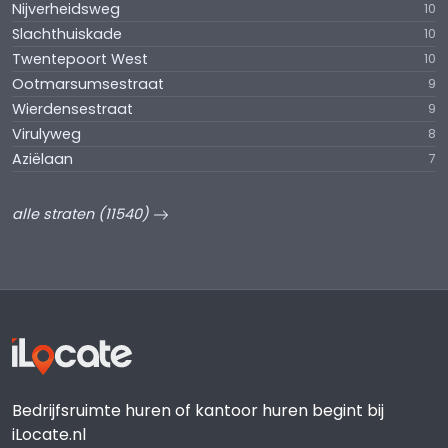
Nijverheidsweg
10
Slachthuiskade
10
Twentepoort West
10
Ootmarsumsestraat
9
Wierdensestraat
9
Virulyweg
8
Aziëlaan
7
alle straten (11540)
Bedrijfsruimte huren of kantoor huren begint bij
iLocate.nl