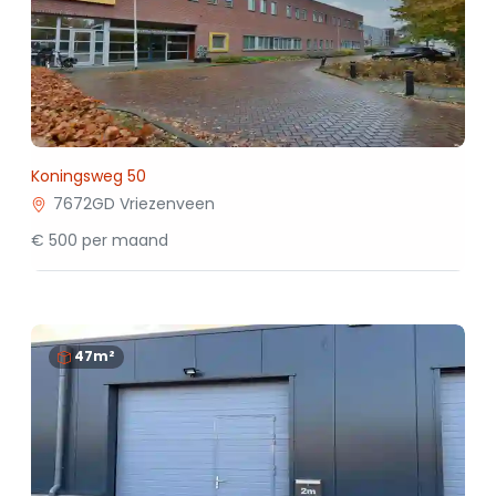
Koningsweg 50
7672GD Vriezenveen
€ 500 per maand
47m²