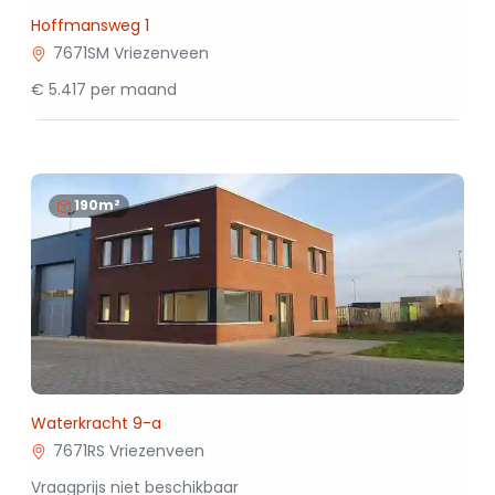
Hoffmansweg 1
7671SM Vriezenveen
€ 5.417 per maand
190m²
Waterkracht 9-a
7671RS Vriezenveen
Vraagprijs niet beschikbaar