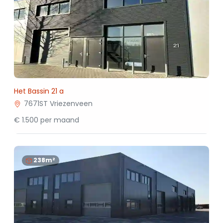
Het Bassin 21 a
7671ST Vriezenveen
€ 1.500 per maand
238m²