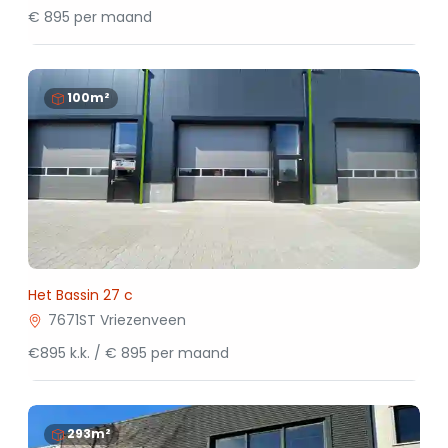
€ 895 per maand
100m²
Het Bassin 27 c
7671ST Vriezenveen
€895 k.k. / € 895 per maand
293m²