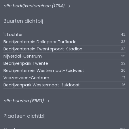
alle bedrijventerreinen (1794)
Buurten dichtbij
't Lochter
42
Bedrijventerrein Dollegoor Turfkade
33
Bedrijventerrein Twentepoort-Stadion
33
Nijverdal-Centrum
25
Bedrijvenpark Twente
22
Bedrijventerrein Westermaat-Zuidwest
20
Vriezenveen-Centrum
17
Bedrijvenpark Westermaat-Zuidoost
16
alle buurten (5563)
Plaatsen dichtbij