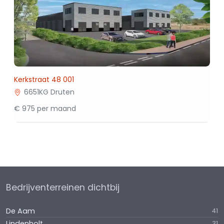
Kerkstraat 48 001
6651KG Druten
€ 975 per maand
Bedrijventerreinen dichtbij
De Aam
41
Lindenholt
31