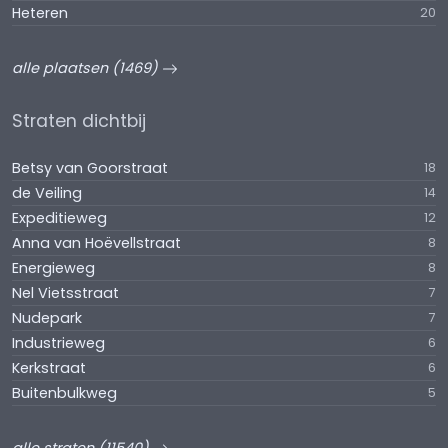
Heteren
20
alle plaatsen (1469)
Straten dichtbij
Betsy van Goorstraat
18
de Veiling
14
Expeditieweg
12
Anna van Hoëvellstraat
8
Energieweg
8
Nel Vietsstraat
7
Nudepark
7
Industrieweg
6
Kerkstraat
6
Buitenbulkweg
5