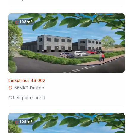
108m²
Kerkstraat 48 002
6651KG Druten
€ 975 per maand
108m²