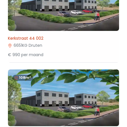
Kerkstraat 44 002
6651KG Druten
€ 990 per maand
108m²