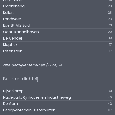
Frankeneng
28
Kellen
28
Landweer
23
Ede Bt A12 Zuid
21
Oost-Kanaalhaven
20
De Vendel
18
Klaphek
17
Latenstein
17
alle bedrijventerreinen (1794)
Buurten dichtbij
Nijverkamp
61
Nudepark, Rijnhaven en Industrieweg
46
De Aam
42
Bedrijventerrein Bijsterhuizen
37