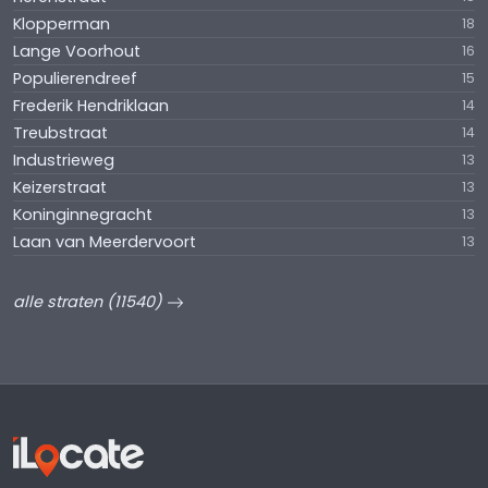
Klopperman
18
Lange Voorhout
16
Populierendreef
15
Frederik Hendriklaan
14
Treubstraat
14
Industrieweg
13
Keizerstraat
13
Koninginnegracht
13
Laan van Meerdervoort
13
alle straten (11540)