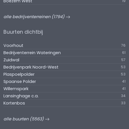
Boezem West
19
alle bedrijventerreinen (1794)
Buurten dichtbij
Voorhout
76
Bedrijventerrein Wateringen
61
Zuidwal
57
Bedrijvenpark Noord-West
53
Plaspoelpolder
53
Spaanse Polder
41
Willemspark
41
Lansinghage c.a.
34
Kortenbos
33
alle buurten (5563)