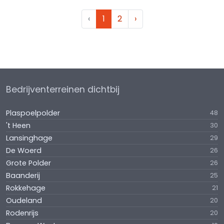
‹
1
2
›
Bedrijventerreinen dichtbij
Plaspoelpolder
48
't Heen
30
Lansinghage
29
De Woerd
26
Grote Polder
26
Baanderij
25
Rokkehage
21
Oudeland
20
Rodenrijs
20