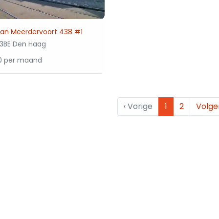
van Meerdervoort 438 #1
3BE Den Haag
00 per maand
‹
Vorige
1
2
Volg