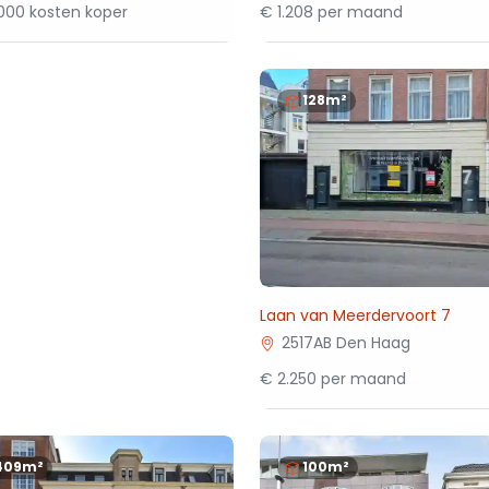
000 kosten koper
€ 1.208 per maand
128m²
Laan van Meerdervoort 7
2517AB Den Haag
€ 2.250 per maand
409m²
100m²