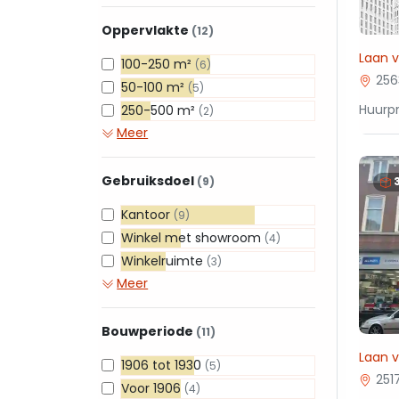
Oppervlakte
(12)
Laan 
100-250 m²
(6)
256
50-100 m²
(5)
Huurpr
250-500 m²
(2)
Meer
Gebruiksdoel
(9)
Kantoor
(9)
Winkel met showroom
(4)
Winkelruimte
(3)
Meer
Bouwperiode
(11)
Laan 
1906 tot 1930
(5)
251
Voor 1906
(4)