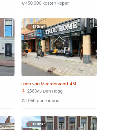
€450.000 kosten koper
120m²
Laan van Meerdervoort 451
2563AS Den Haag
€ 1.950 per maand
120m²