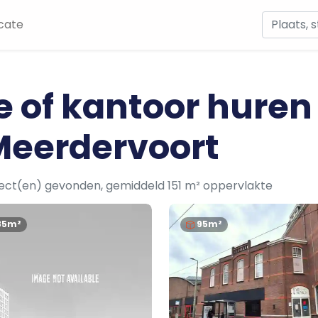
cate
e of kantoor huren
Meerdervoort
ject(en) gevonden, gemiddeld 151 m² oppervlakte
85m²
95m²