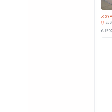
Laan 
256
€ 1.5