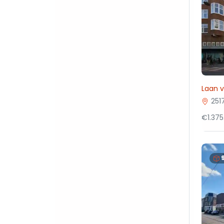
Laan v
251
€1.375