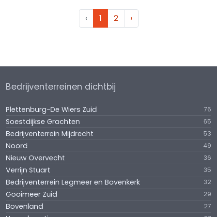
‹
1
2
›
Bedrijventerreinen dichtbij
Plettenburg-De Wiers Zuid
76
Soestdijkse Grachten
65
Bedrijventerrein Mijdrecht
53
Noord
49
Nieuw Overvecht
36
Verrijn Stuart
35
Bedrijventerrein Legmeer en Bovenkerk
32
Gooimeer Zuid
29
Bovenland
27