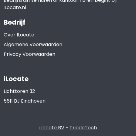
Bedrijfsruimte huren of kantoor huren begint bij
iLocate.nl
Bedrijf
Over ILocate
Algemene Voorwaarden
Privacy Voorwaarden
iLocate
Lichttoren 32
5611 BJ
Eindhoven
iLocate BV
-
TriadeTech