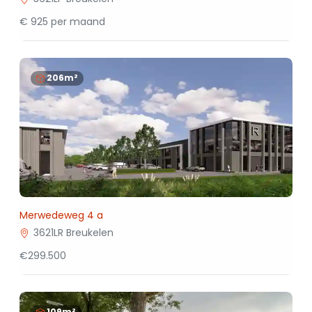
€ 925 per maand
206m²
Merwedeweg 4 a
3621LR Breukelen
€299.500
109m²