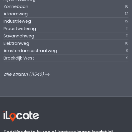
Zonnebaan
16
Atoomweg
12
Industrieweg
12
Proostwetering
11
Savannahweg
11
Elektronweg
10
Amsterdamsestraatweg
9
Broekdijk West
9
alle straten (11540)