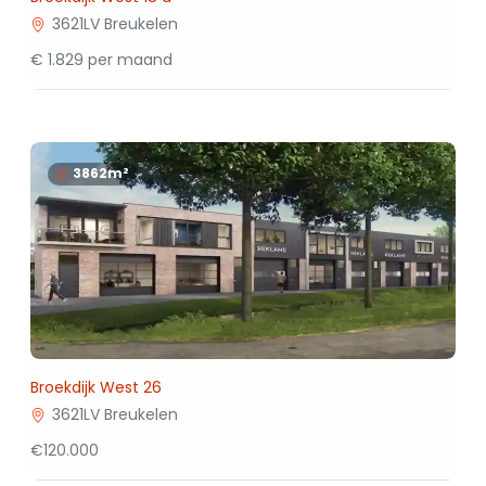
3621LV Breukelen
€ 1.829 per maand
3862m²
Broekdijk West 26
3621LV Breukelen
€120.000