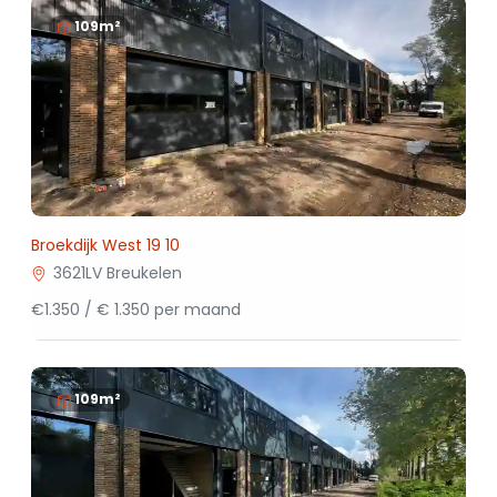
109m²
Broekdijk West 19 10
3621LV Breukelen
€1.350 / € 1.350 per maand
109m²