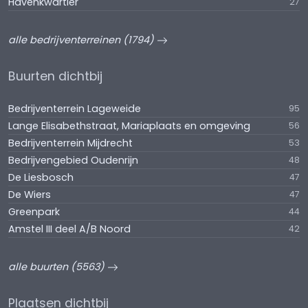
Havenkwartier
27
alle bedrijventerreinen (1794)
Buurten dichtbij
Bedrijventerrein Lageweide
95
Lange Elisabethstraat, Mariaplaats en omgeving
56
Bedrijventerrein Mijdrecht
53
Bedrijvengebied Oudenrijn
48
De Liesbosch
47
De Wiers
47
Greenpark
44
Amstel III deel A/B Noord
42
alle buurten (5563)
Plaatsen dichtbij