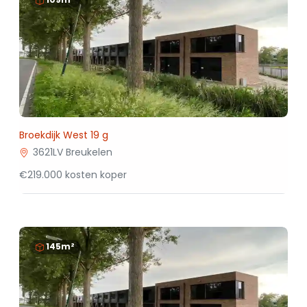
Broekdijk West 19 g
3621LV Breukelen
€219.000 kosten koper
145m²