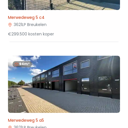
Merwedeweg 5 c4
3621LP Breukelen
€299.500 kosten koper
94m²
Merwedeweg 5 a5
3621LP Breukelen