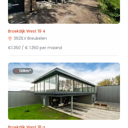
Broekdijk West 19 4
3621LV Breukelen
€1.350 / € 1.350 per maand
128m²
Broekdijk West 18 a