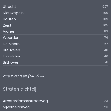
Utrecht
627
Nieuwegein
190
Houten
109
Zeist
105
Vianen
83
Woerden
76
De Meern
57
Breukelen
48
IJsselstein
46
Bilthoven
41
alle plaatsen (1469)
Straten dichtbij
Amsterdamsestraatweg
23
Nijverheidsweg
23