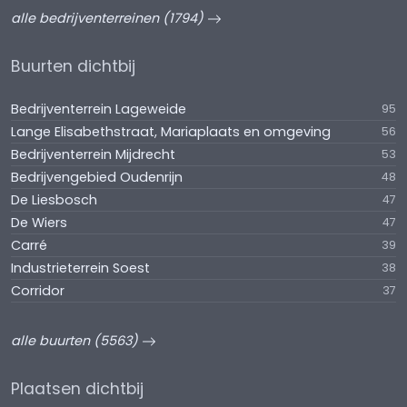
alle bedrijventerreinen (1794)
Buurten dichtbij
Bedrijventerrein Lageweide
95
Lange Elisabethstraat, Mariaplaats en omgeving
56
Bedrijventerrein Mijdrecht
53
Bedrijvengebied Oudenrijn
48
De Liesbosch
47
De Wiers
47
Carré
39
Industrieterrein Soest
38
Corridor
37
alle buurten (5563)
Plaatsen dichtbij