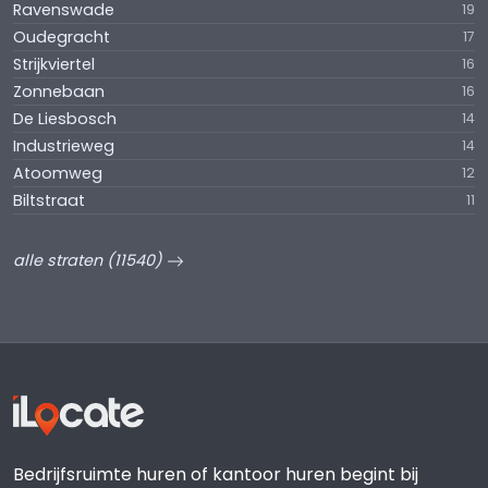
Ravenswade
19
Oudegracht
17
Strijkviertel
16
Zonnebaan
16
De Liesbosch
14
Industrieweg
14
Atoomweg
12
Biltstraat
11
alle straten (11540)
Bedrijfsruimte huren of kantoor huren begint bij