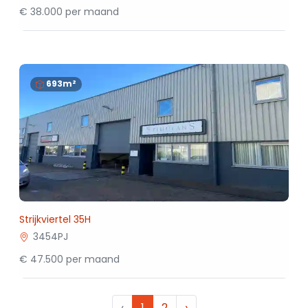
€ 38.000 per maand
693m²
Strijkviertel 35H
3454PJ
€ 47.500 per maand
‹
1
2
›