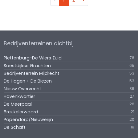
Bedrijventerreinen dichtbij
Plettenburg-De Wiers Zuid
76
Soestdijkse Grachten
65
Bedrijventerrein Mijdrecht
53
De Hagen + De Biezen
53
Nieuw Overvecht
36
Havenkwartier
27
De Meerpaal
26
Breukelerwaard
21
Papendorp/Nieuwerijn
20
De Schaft
18