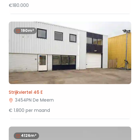
€180.000
190m²
Strijkviertel 46 E
3454PN De Meern
€ 1.800 per maand
4126m²