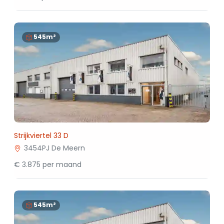
545m²
Strijkviertel 33 D
3454PJ De Meern
€ 3.875 per maand
545m²