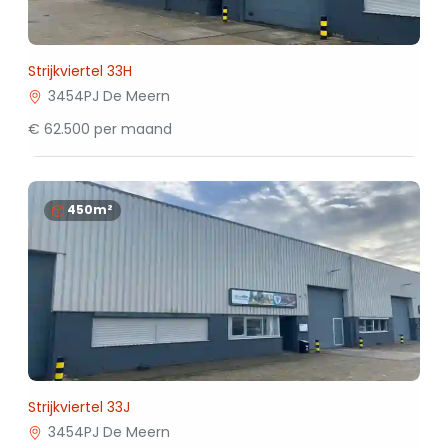
Strijkviertel 33H
3454PJ De Meern
€ 62.500 per maand
450m²
Strijkviertel 33J
3454PJ De Meern